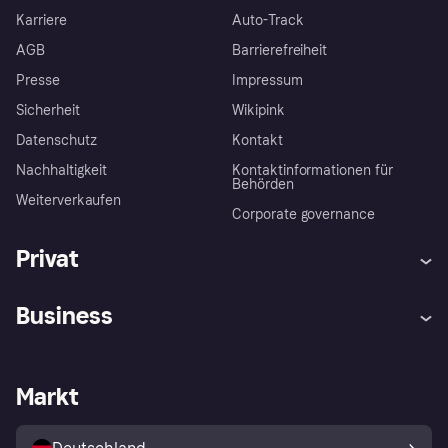
Karriere
Auto-Track
AGB
Barrierefreiheit
Presse
Impressum
Sicherheit
Wikipink
Datenschutz
Kontakt
Nachhaltigkeit
Kontaktinformationen für
Behörden
Weiterverkaufen
Corporate governance
Privat
Hilfe
Beschwerden
Business
Einloggen
Sicher shoppen mit Klarna
Händlersupport
Entwicklerseite
Mit Klarna einkaufen
Festgeld
Händlerportal
Betriebsstatus
Markt
Klarna App
Datenschutzeinstellungen
Mit Klarna verkaufen
Plattformen und Partner
Shops entdecken
Dein Widerrufsrecht