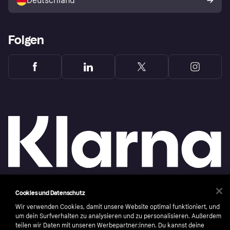
Deutschland
Käuferschutzrichtlinie
Folgen
Cookies und Datenschutz
Copyright © 2005-2026 Klarna Bank AB (publ). Headquarters: Stockholm, Sweden. All
rights reserved. Klarna Bank AB (publ). Sveavägen 46, 111 34 Stockholm. Organization
Wir verwenden Cookies, damit unsere Website optimal funktioniert, und
number: 556737-0431
um dein Surfverhalten zu analysieren und zu personalisieren. Außerdem
teilen wir Daten mit unseren Werbepartner:innen. Du kannst deine
Nutzungsbedingungen
Cookies
Klarna.com