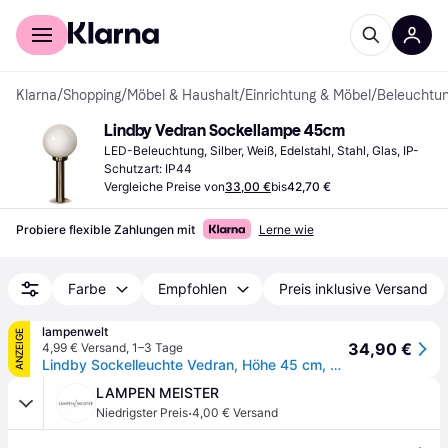
Für Shopper
Für Händler
Klarna
/
Shopping
/
Möbel & Haushalt
/
Einrichtung & Möbel
/
Beleuchtu
Lindby Vedran Sockellampe 45cm
LED-Beleuchtung, Silber, Weiß, Edelstahl, Stahl, Glas, IP-
Schutzart: IP44
Vergleiche Preise von
33,00 €
bis
42,70 €
Probiere flexible Zahlungen mit
Lerne wie
Farbe
Empfohlen
Preis inklusive Versand
lampenwelt
ANZEIGE
34,90 €
4,99 € Versand
,
1–3 Tage
Lindby Sockelleuchte Vedran, Höhe 45 cm, PMMA, Edelstahl
LAMPEN MEISTER
·
Niedrigster Preis
4,00 € Versand