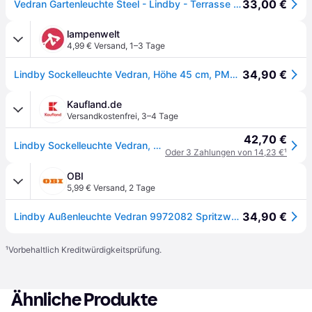
33,00 €
Vedran Gartenleuchte Steel - Lindby - Terrasse - Modern - Kunststoff - Einflammig
lampenwelt
4,99 € Versand
,
1–3 Tage
34,90 €
Lindby Sockelleuchte Vedran, Höhe 45 cm, PMMA, Edelstahl
Kaufland.de
Versandkostenfrei
,
3–4 Tage
42,70 €
Lindby Sockelleuchte Vedran, Höhe 45 cm, PMMA, Edelstahl
Oder 3 Zahlungen von 14,23 €
¹
OBI
5,99 € Versand
,
2 Tage
34,90 €
Lindby Außenleuchte Vedran 9972082 Spritzwassergeschützt Modern in Alu 1-flammig E27
¹
Vorbehaltlich Kreditwürdigkeitsprüfung.
Ähnliche Produkte