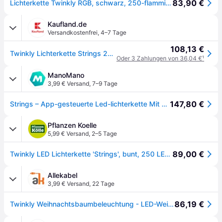
83,90 €
Lichterkette Twinkly RGB, schwarz, 250-flammig 20m
Kaufland.de
Versandkostenfrei
,
4–7 Tage
108,13 €
Twinkly Lichterkette Strings 250 LED Multicolor Outdoor 20m schwarz
Oder 3 Zahlungen von 36,04 €
¹
ManoMano
3,99 € Versand
,
7–9 Tage
147,80 €
Strings – App-gesteuerte Led-lichterkette Mit 250 Rgb (16 Millionen Farben) Leds. 20 Meter. Schwarzes Kabel. Intelligente Beleuchtungsdekoration Für Den Innen- Und Außenbereich - Twinkly
Pflanzen Koelle
5,99 € Versand
,
2–5 Tage
89,00 €
Twinkly LED Lichterkette 'Strings', bunt, 250 LEDs, Länge ca. 20 m
Allekabel
3,99 € Versand
,
22 Tage
86,19 €
Twinkly Weihnachtsbaumbeleuchtung - LED-Weihnachtsbeleuchtung für inn