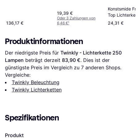
Konstsmide Fr
19,39 €
Top Lichterket
Oder 3 Zahlungen von
Lampen
136,17 €
24,31 €
6,46 €
¹
Produktinformationen
Der niedrigste Preis für 
Twinkly - Lichterkette 250 
Lampen
 beträgt derzeit 
83,90 €
. Dies ist der 
günstigste Preis im Vergleich zu 
7
 anderen Shops.
Vergleiche:
Twinkly Beleuchtung
Twinkly Lichterketten
Spezifikationen
Produkt