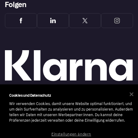
Folgen
Cookies und Datenschutz
Copyright © 2005-2026 Klarna Bank AB (publ). Headquarters: Stockholm, Sweden. All
rights reserved. Klarna Bank AB (publ). Sveavägen 46, 111 34 Stockholm. Organization
Wir verwenden Cookies, damit unsere Website optimal funktioniert, und
number: 556737-0431
um dein Surfverhalten zu analysieren und zu personalisieren. Außerdem
teilen wir Daten mit unseren Werbepartner:innen. Du kannst deine
Nutzungsbedingungen
Cookies
Klarna.com
Präferenzen jederzeit verwalten oder deine Einwilligung widerrufen.
Einstellungen ändern