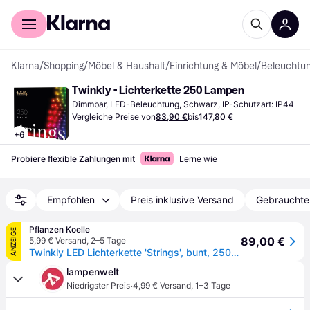
Für Shopper
Für Händler
Klarna
/
Shopping
/
Möbel & Haushalt
/
Einrichtung & Möbel
/
Beleuchtu
Twinkly - Lichterkette 250 Lampen
Dimmbar, LED-Beleuchtung, Schwarz, IP-Schutzart: IP44
Vergleiche Preise von
83,90 €
bis
147,80 €
+
6
Probiere flexible Zahlungen mit
Lerne wie
Empfohlen
Preis inklusive Versand
Gebrauchte
Pflanzen Koelle
ANZEIGE
89,00 €
5,99 € Versand
,
2–5 Tage
Twinkly LED Lichterkette 'Strings', bunt, 250 LEDs, Länge ca. 20 m
lampenwelt
·
Niedrigster Preis
4,99 € Versand
,
1–3 Tage