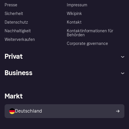
Presse
Impressum
Sicherheit
Wikipink
Datenschutz
Kontakt
Nachhaltigkeit
Kontaktinformationen für
Behörden
Weiterverkaufen
Corporate governance
Privat
Hilfe
Beschwerden
Business
Einloggen
Sicher shoppen mit Klarna
Händlersupport
Entwicklerseite
Mit Klarna einkaufen
Festgeld
Händlerportal
Betriebsstatus
Markt
Klarna App
Datenschutzeinstellungen
Mit Klarna verkaufen
Plattformen und Partner
Shops entdecken
Dein Widerrufsrecht
Deutschland
Käuferschutzrichtlinie