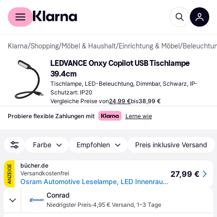
Für Shopper
Für Händler
Klarna
/
Shopping
/
Möbel & Haushalt
/
Einrichtung & Möbel
/
Beleuchtu
LEDVANCE Onxy Copilot USB Tischlampe 
39.4cm
Tischlampe, LED-Beleuchtung, Dimmbar, Schwarz, IP-
Schutzart: IP20
Vergleiche Preise von
24,99 €
bis
38,99 €
Probiere flexible Zahlungen mit
Lerne wie
Farbe
Empfohlen
Preis inklusive Versand
bücher.de
ANZEIGE
27,99 €
Versandkostenfrei
Osram Automotive Leselampe, LED Innenraumleuchte ONYX-USB ONYX COPILOT® USB LED 5 V (L x B x H) 460 x 9 x 25 mm Biegsamer Hals, Drehbar, Schwenkbar
Conrad
·
Niedrigster Preis
4,95 € Versand
,
1–3 Tage