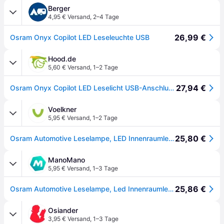
Berger
4,95 € Versand
,
2–4 Tage
26,99 €
Osram Onyx Copilot LED Leseleuchte USB
Hood.de
5,60 € Versand
,
1–2 Tage
27,94 €
Osram Onyx Copilot LED Leselicht USB-Anschluss
Voelkner
5,95 € Versand
,
1–2 Tage
25,80 €
Osram Automotive Leselampe, LED Innenraumleuchte ONYX-USB ONYX COPILOT® USB LED 5V (L x B x H) 460 x 9 x 25mm Biegsamer Hals
ManoMano
5,95 € Versand
,
1–3 Tage
25,86 €
Osram Automotive Leselampe, Led Innenraumleuchte Onyx-usb Onyx Copilot® Usb Led 5 V (l X B X H) 460
Osiander
3,95 € Versand
,
1–3 Tage