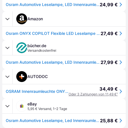
24,99 €
Osram Automotive Leselampe, LED Innenraumleuchte ONYX-USB ONYX COPILOT® USB LED 5 V (L x B x H) 460 x 9 x 25 mm Biegsamer Hals, Drehbar, Schwenkbar
Amazon
27,49 €
Osram ONYX COPILOT Flexible LED Leselampe USB, Schwarz
bücher.de
Versandkostenfrei
27,99 €
Osram Automotive Leselampe, LED Innenraumleuchte ONYX-USB ONYX COPILOT® USB LED 5 V (L x B x H) 460 x 9 x 25 mm Biegsamer Hals, Drehbar, Schwenkbar
AUTODOC
34,49 €
OSRAM Innenraumleuchte ONYX-USB
Oder 3 Zahlungen von 11,49 €
¹
eBay
5,95 € Versand
,
1–2 Tage
25,88 €
Osram Automotive Leselampe, Led Innenraumleuchte Onyx-usb Onyx Copilot® Usb L...