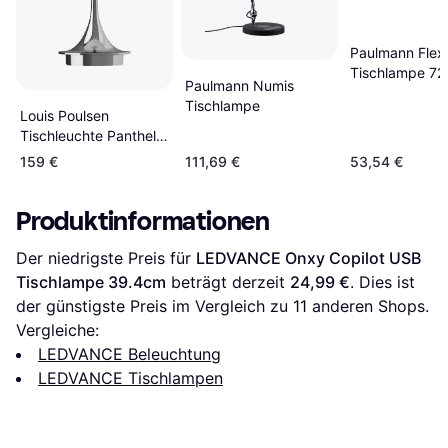
Paulmann Flex
Tischlampe 72
Paulmann Numis
Tischlampe
Louis Poulsen
Tischleuchte Panthella
160 Portable Grün
159 €
111,69 €
53,54 €
Silber Tischlampe
Produktinformationen
Der niedrigste Preis für 
LEDVANCE Onxy Copilot USB 
Tischlampe 39.4cm
 beträgt derzeit 
24,99 €
. Dies ist 
der günstigste Preis im Vergleich zu 
11
 anderen Shops.
Vergleiche:
LEDVANCE Beleuchtung
LEDVANCE Tischlampen