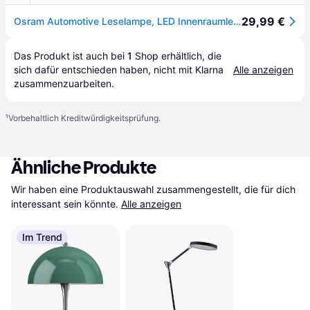
29,99 €
Osram Automotive Leselampe, LED Innenraumleuchte ONYX-USB ONYX COPILOT® USB LED 5 V (L x B x H) 460 x 9 x 25 mm Biegsamer Hals, Drehbar, Schwenkbar
Das Produkt ist auch bei 
1
Shop
 erhältlich, die 
sich dafür entschieden haben, nicht mit Klarna 
Alle anzeigen
zusammenzuarbeiten.
¹
Vorbehaltlich Kreditwürdigkeitsprüfung.
Ähnliche Produkte
Wir haben eine Produktauswahl zusammengestellt, die für dich 
interessant sein könnte.
Alle anzeigen
Im Trend