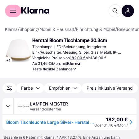
Für Shopper
Für Händler
Klarna
/
Shopping
/
Möbel & Haushalt
/
Einrichtung & Möbel
/
Beleuchtu
Herstal Bloom Tischlampe 30.3cm
Tischlampe, LED-Beleuchtung, Integrierter 
Ein-/Ausschalter, Messing, Silber, Glas, Metall, IP-
Schutzart: IP20, Lampensockel: E27
Vergleiche Preise von
182,00 €
bis
186,00 €
+
1
Ab 31,46 €/Mon. mit
Teste flexible Zahlungen*
Farbe
Empfohlen
Preis inklusive Versand
LAMPEN MEISTER
Versandkostenfrei
182,00 €
Bloom Tischleuchte Large Silver- Herstal - Wohnzimmer - Metall
Oder 31,46 €/Mon.
¹
¹
Bezahle in 6 Raten mit Klarna, * APR 13,27 %. Eine Anzahlung kann