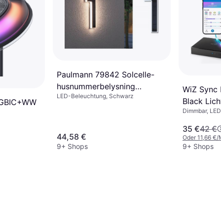
Paulmann 79842 Solcelle-
husnummerbelysning
WiZ Sync 
LED-Beleuchtung, Schwarz
Lichtleiste
Black Lich
GBIC+WW
Dimmbar, LED
35 €
42 €
44,58 €
Oder 11,66 €/
9+ Shops
9+ Shops