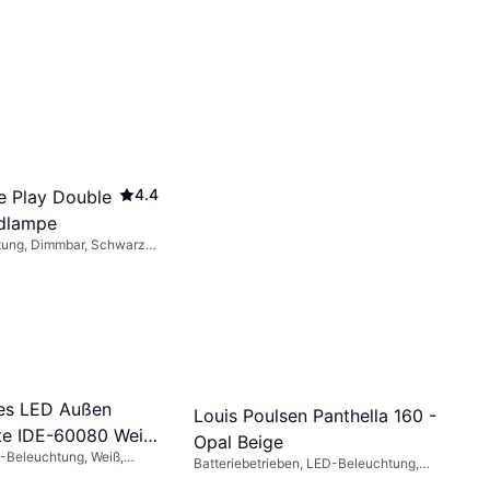
4.4
ue Play Double
dlampe
ung, Dimmbar, Schwarz,
-Schutzart: IP20
es LED Außen
Louis Poulsen Panthella 160 -
te IDE-60080 Weiß
Opal Beige
-Beleuchtung, Weiß,
odenlampe
Batteriebetrieben, LED-Beleuchtung,
-Schutzart: IP44
Beige, Kunststoff, IP-Schutzart: IP44