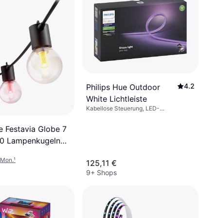
4.2
Philips Hue Outdoor
White Lichtleiste
Kabellose Steuerung, LED-
Beleuchtung, Dimmbar, Weiß,
Kunststoff, IP-Schutzart: IP67
e Festavia Globe 7
10 Lampenkugeln
te
/Mon.
¹
125,11 €
9+ Shops