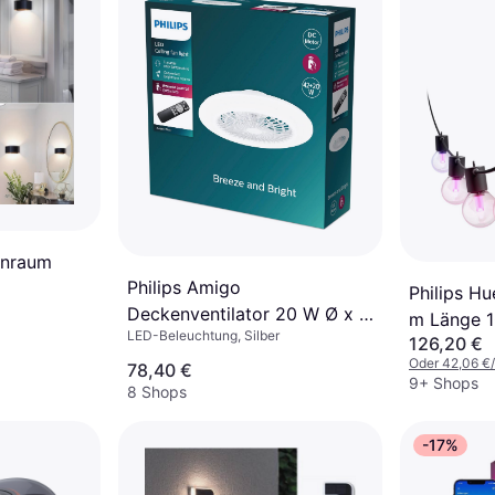
enraum
Philips Amigo
Philips Hu
Deckenventilator 20 W Ø x H
m Länge 
LED-Beleuchtung, Silber
490 mm x 137 mm
126,20 €
Lichterket
Oder 42,06 €
78,40 €
9+ Shops
8 Shops
-17%