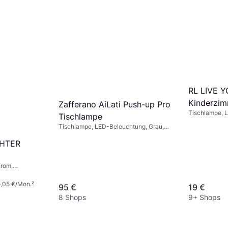
RL LIVE Y
Kinderzim
Zafferano AiLati Push-up Pro
Tischlampe, 
Kunststof
Tischlampe
Tischlamp
Tischlampe, LED-Beleuchtung, Grau,
IP-Schutzart: IP20
HTER
hrom,
Metall, Eisen
5,05 €/Mon.
²
95 €
19 €
8 Shops
9+ Shops