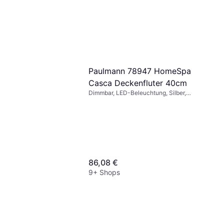
Paulmann 78947 HomeSpa
Casca Deckenfluter 40cm
Dimmbar, LED-Beleuchtung, Silber,
Weiß, Schwarz, Metall, IP-Schutzart:
IP20
86,08 €
9+ Shops