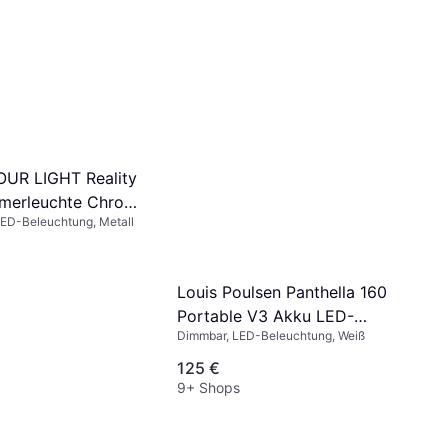
OUR LIGHT Reality
merleuchte Chrom
LED-Beleuchtung, Metall
f 17.5x14.5x12.5 cm
e
Louis Poulsen Panthella 160
Portable V3 Akku LED-
Dimmbar, LED-Beleuchtung, Weiß
Tischleuchte
125 €
9+ Shops