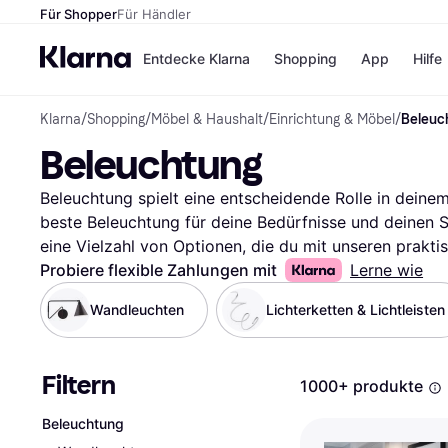
Für Shopper
Für Händler
Entdecke Klarna
Shopping
App
Hilfe
Klarna
/
Shopping
/
Möbel & Haushalt
/
Einrichtung & Möbel
/
Beleuc
Zahlungsmethoden
Shops
Beleuchtung
Zahlungsmethoden
Kaufla
Sofort bezahlen
eBay
Bezahle in 3
Temu
Beleuchtung spielt eine entscheidende Rolle in deinem Z
Teilzahlungen
Samsu
beste Beleuchtung für deine Bedürfnisse und deinen Sti
Bezahle in bis zu 30
SHEIN
eine Vielzahl von Optionen, die du mit unseren praktis
Tagen
ob du nach einer Tischlampe, einer Deckenleuchte ode
Probiere flexible Zahlungen mit
Lerne wie
Ratenzahlung
Filter leiten dich schnell zur richtigen Wahl. Du kanns
Wandleuchten
Lichterketten & Lichtleisten
Alle Shops
Bewertungen filtern, um deine Suche zu verfeinern. S
Raum passt. Lies die Nutzerbewertungen, um mehr übe
erfahren und die richtige Entscheidung zu treffen. Be
Filtern
1000+ produkte
Beleuchtung hier und finde die passende Lösung, die d
Mehr über beleuchtung »
Beleuchtung