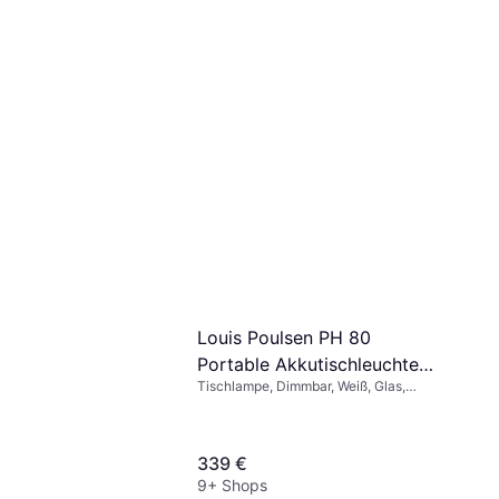
Louis Poulsen PH 80
Portable Akkutischleuchte
Tischlampe, Dimmbar, Weiß, Glas,
Weiß Tischlampe
Aluminium, Kunststoff, IP-Schutzart:
IP44
339 €
9+ Shops