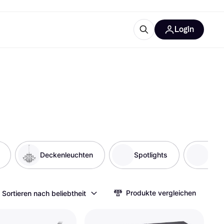
Login
Weitere Informationen
sstattung
M
Was ist Klarna?
Artikel
tegorien
Deckenleuchten
Spotlights
Lamp
Produkte vergleichen
Sortieren nach beliebtheit