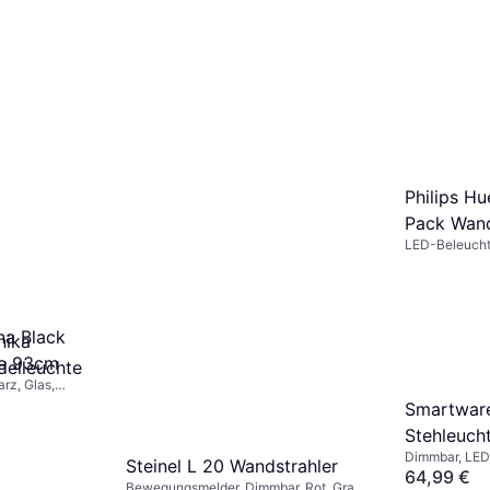
Philips H
Pack Wan
LED-Beleucht
Kunststoff, IP
na Black
nika
te 93cm
delleuchte
rz, Glas,
0,
Smartwar
Stehleuch
Dimmbar, LED
110 cm B
Steinel L 20 Wandstrahler
Kunststoff, IP
64,99 €
Bewegungsmelder, Dimmbar, Rot, Grau,