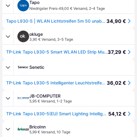
Tapo
·
Niedrigster Preis
49,00 € Versand
,
2–4 Tage
34,90 €
Tapo L930-5 | WLAN Lichtstreifen 5m 50 unabhängige Farbzonen inkl. Weiß
okluge
3,90 € Versand
,
3–5 Tage
37,29 €
TP-Link Tapo L930-5 Smart WLAN LED Strip Multicolor 5m Apple HomeKit
Senetic
36,02 €
TP-Link Tapo L930-5 Intelligenter Leuchtstreifen WLAN Tapo L930-5
JB-COMPUTER
5,95 € Versand
,
1–2 Tage
54,12 €
TP-Link Tapo L930-5(EU) Smart Lighting Intelligenter Leuchtstreifen WLAN
BricoInn
5,99 € Versand
,
10 Tage