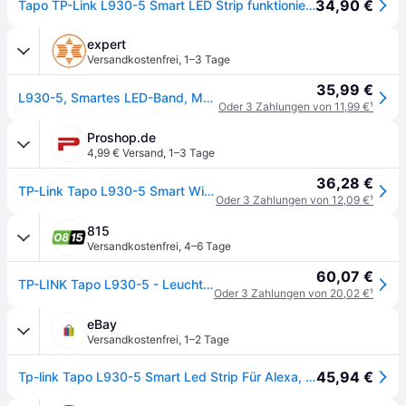
34,90 €
Tapo TP-Link L930-5 Smart LED Strip funktioniert mit Alexa, Homekit & Google Assistant, beschichtes Lichtband Sync mit Musik, App-Steuerung, Farbwechsel, Segmentcontrol, 16 Mio. Farben
expert
Versandkostenfrei
,
1–3 Tage
35,99 €
L930-5, Smartes LED-Band, Mehrfarbig, 5m
Oder 3 Zahlungen von 11,99 €
¹
Proshop.de
4,99 € Versand
,
1–3 Tage
36,28 €
TP-Link Tapo L930-5 Smart Wi-Fi Light Strip Multicolor
Oder 3 Zahlungen von 12,09 €
¹
815
Versandkostenfrei
,
4–6 Tage
60,07 €
TP-LINK Tapo L930-5 - Leuchtstreifen - LED - 13 W - 16 Millionen Farben
Oder 3 Zahlungen von 20,02 €
¹
eBay
Versandkostenfrei
,
1–2 Tage
45,94 €
Tp-link Tapo L930-5 Smart Led Strip Für Alexa, Homekit Google Assistant