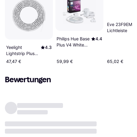
Eve 23F9EM
Lichtleiste
Philips Hue Base
4.4
Plus V4 White
Yeelight
4.3
Lichtleiste
Lightstrip Plus
White Lichtleiste
47,47 €
59,99 €
65,02 €
Bewertungen