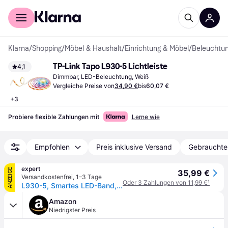
Für Shopper
Für Händler
Klarna
/
Shopping
/
Möbel & Haushalt
/
Einrichtung & Möbel
/
Beleuchtu
TP-Link Tapo L930-5 Lichtleiste
4,1
Dimmbar, LED-Beleuchtung, Weiß
Vergleiche Preise von
34,90 €
bis
60,07 €
+
3
Probiere flexible Zahlungen mit
Lerne wie
Empfohlen
Preis inklusive Versand
Gebrauchte
expert
ANZEIGE
35,99 €
Versandkostenfrei
,
1–3 Tage
Oder 3 Zahlungen von 11,99 €
¹
L930-5, Smartes LED-Band, Mehrfarbig, 5m
Amazon
Niedrigster Preis