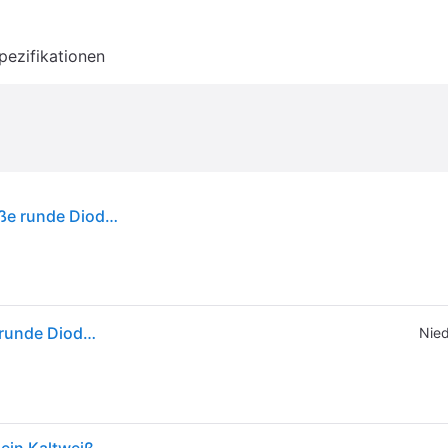
pezifikationen
Konstsmide - LED Globelichterkette, kleine & große runde Dioden, 80 warm weiße Dioden, 24V Außentrafo, schwarzes Kabel; 3680-107
Konstsmide - LED Globelichterkette, kleine & große runde Dioden, 80 warm weiße Dioden, 24V Außentrafo, schwarzes Kabel; 3680-107
Nied