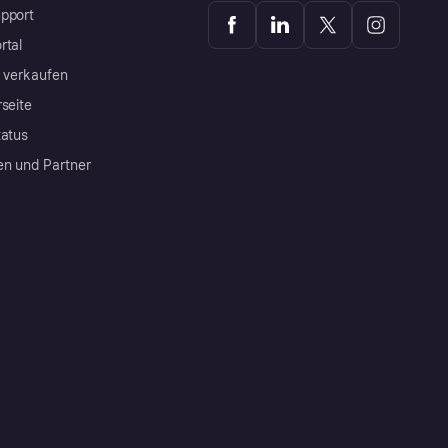
pport
rtal
a verkaufen
rseite
tatus
en und Partner