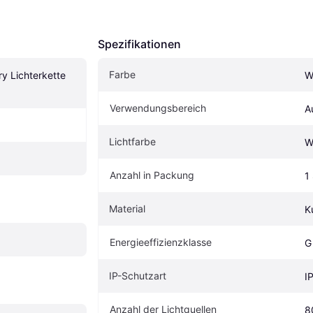
Spezifikationen
Farbe
y Lichterkette 
W
Verwendungsbereich
A
Lichtfarbe
W
Anzahl in Packung
1
Material
K
Energieeffizienzklasse
G
IP-Schutzart
I
Anzahl der Lichtquellen
8