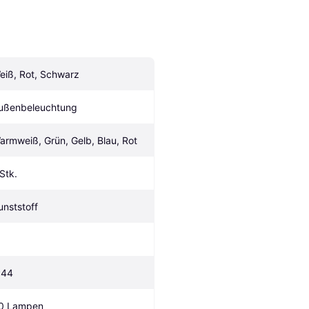
eiß, Rot, Schwarz
ußenbeleuchtung
armweiß, Grün, Gelb, Blau, Rot
 Stk.
unststoff
P44
0 Lampen