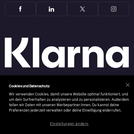
Copyright © 2005-2026 Klarna Bank AB (publ). Headquarters: Stockholm, Sweden. All
Cookies und Datenschutz
rights reserved. Klarna Bank AB (publ). Sveavägen 46, 111 34 Stockholm. Organization
number: 556737-0431
Wir verwenden Cookies, damit unsere Website optimal funktioniert, und
um dein Surfverhalten zu analysieren und zu personalisieren. Außerdem
Nutzungsbedingungen
Cookies
Klarna.com
teilen wir Daten mit unseren Werbepartner:innen. Du kannst deine
Präferenzen jederzeit verwalten oder deine Einwilligung widerrufen.
Einstellungen ändern