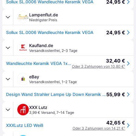
24,95 €
Sollux SL.0006 Wandleuchte Keramik VEGA
Lampenflut.de
Niedrigster Preis
24,95 €
Sollux SL.0006 Wandleuchte Keramik VEGA
Kaufland.de
Versandkostenfrei
,
2–3 Tage
32,40 €
Wandleuchte Keramik VEGA 1xE27 15W Keramik/Glas 9.5x9.5x32.5cm Sollux Lighting
Oder 3 Zahlungen von 10,80 €
¹
eBay
Versandkostenfrei
,
1–2 Tage
55,99 €
Design Wand Strahler Lampe Up Down Keramik Ess Zimmer Leuchte Bemalbar Weiß
XXX Lutz
3,99 € Versand
,
7–14 Tage
42,65 €
XXXLutz LED Weiß
Oder 3 Zahlungen von 14,21 €
¹