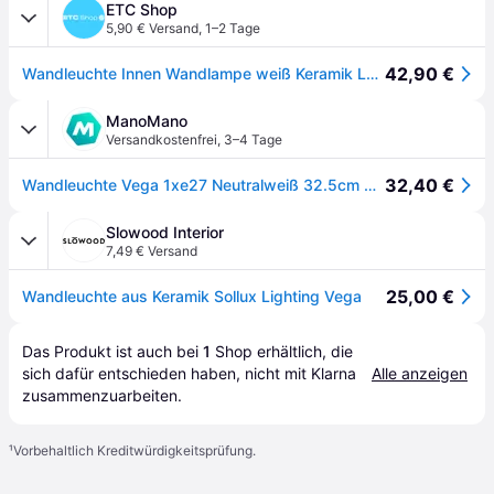
ETC Shop
5,90 € Versand
,
1–2 Tage
42,90 €
Wandleuchte Innen Wandlampe weiß Keramik Lampe indirektes Licht, UP DOWN Überstreichbar, 1x E27, LxBxH 32x9x9 cm
ManoMano
Versandkostenfrei
,
3–4 Tage
32,40 €
Wandleuchte Vega 1xe27 Neutralweiß 32.5cm Sollux
Slowood Interior
7,49 € Versand
25,00 €
Wandleuchte aus Keramik Sollux Lighting Vega
Das Produkt ist auch bei 
1
Shop
 erhältlich, die 
sich dafür entschieden haben, nicht mit Klarna 
Alle anzeigen
zusammenzuarbeiten.
¹
Vorbehaltlich Kreditwürdigkeitsprüfung.