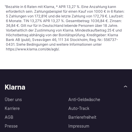
¹
Bezahle in 6 Raten mit Klarna, * APR 13,27 %. Eine Anzahlung kann
erforderlich sein. Zahlungsbeispiel für einen Kauf von 1000 € in 6 Raten:
5 Zahlungen von 172,81€ und die letzte Zahlung von 172,79 €. Laufzeit:
6 Monate. TIN 13,27% APR 13,27 %. Gesamtbetrag: 1036,84 €. Zinsen:
36,84 €. Gilt nur für in Deutschland lebende Personen über 18 Jahre.
Vorbehaltlich der Zustimmung von Klarna. Mindestkaufbetrag 25 € und
Höchstbetrag abhängig von der Bonitätsprüfung. Kreditgeber: Klarna
Bank AB (publ), Sveavägen 46, 111 34 Stockholm, Reg. Nr.: 556737-
0431. Siehe Bedingungen und weitere Informationen unter
https://www.klarna.com/de/agb/
.
Klarna
Über uns
Anti-Geldwäsche
Karriere
Auto-Track
AGB
Barrierefreiheit
Presse
Impressum