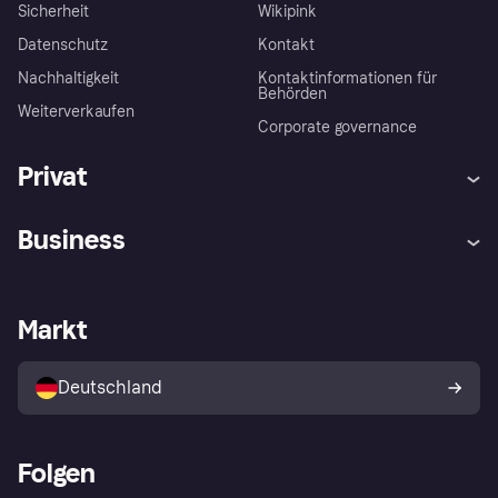
Sicherheit
Wikipink
Datenschutz
Kontakt
Nachhaltigkeit
Kontaktinformationen für
Behörden
Weiterverkaufen
Corporate governance
Privat
Hilfe
Beschwerden
Business
Einloggen
Sicher shoppen mit Klarna
Händlersupport
Entwicklerseite
Mit Klarna einkaufen
Festgeld
Händlerportal
Betriebsstatus
Markt
Klarna App
Datenschutzeinstellungen
Mit Klarna verkaufen
Plattformen und Partner
Shops entdecken
Dein Widerrufsrecht
Deutschland
Käuferschutzrichtlinie
Folgen