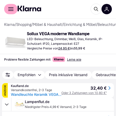
Für Shopper
Für Händler
Klarna
/
Shopping
/
Möbel & Haushalt
/
Einrichtung & Möbel
/
Beleuchtu
Sollux VEGA moderne Wandlampe
LED-Beleuchtung, Dimmbar, Weiß, Glas, Keramik, IP-
Schutzart: IP20, Lampensockel: E27
Vergleiche Preise von
24,95 €
bis
55,99 €
Probiere flexible Zahlungen mit
Lerne wie
Empfohlen
Preis inklusive Versand
Gebrauchte
Kaufland.de
ANZEIGE
32,40 €
Versandkostenfrei
,
2–3 Tage
Oder 3 Zahlungen von 10,80 €
¹
Wandleuchte Keramik VEGA 1xE27 15W Keramik/Glas 9.5x9.5x32.5cm Sollux Lighting
Lampenflut.de
·
Niedrigster Preis
4,99 € Versand
,
2–3 Tage