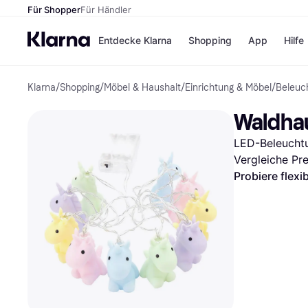
Für Shopper
Für Händler
Entdecke Klarna
Shopping
App
Hilfe
Klarna
/
Shopping
/
Möbel & Haushalt
/
Einrichtung & Möbel
/
Beleuc
Zahlungsmethoden
Shops
Zahlungsmethoden
Kaufla
Waldhau
Sofort bezahlen
eBay
Bezahle in 3 Teilzahlunge
Temu
LED-Beleuchtu
Bezahle in bis zu 30 Tage
Samsu
Ratenzahlung
SHEIN
Vergleiche Pr
Probiere flexi
Alle Shops