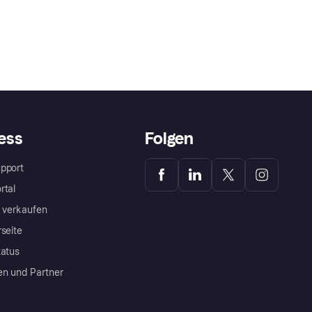
ess
Folgen
pport
rtal
a verkaufen
rseite
tatus
en und Partner