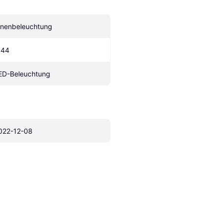
nnenbeleuchtung
P44
ED-Beleuchtung
022-12-08