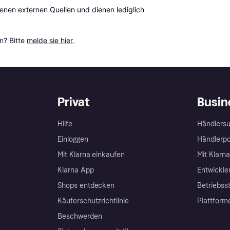
en externen Quellen und dienen lediglich 
? Bitte 
melde sie hier
.
Privat
Busin
Hilfe
Händlersu
Einloggen
Händlerpo
Mit Klarna einkaufen
Mit Klarn
Klarna App
Entwickle
Shops entdecken
Betriebss
Käuferschutzrichtlinie
Plattform
Beschwerden