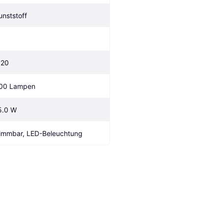
unststoff
P20
00 Lampen
5.0 W
immbar, LED-Beleuchtung