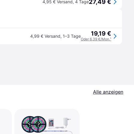
27,49 €
4,95 € Versand
,
4 Tage
19,19 €
4,99 € Versand
,
1–3 Tage
Oder 6,39 €/Mon.
¹
Alle anzeigen