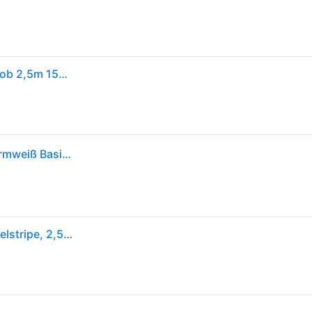
Paulmann Maxled 500 Erweiterungs Strip Full-line Cob 2,5m 15w 1250lm 480leds/m
Paulmann LED-Strip 'MaxLED 500 Full-Line COB Warmweiß Basisset' 2,5 m 15 W silber
Paulmann MaxLED 500 LED Strip Full-Line COB Einzelstripe, 2,5m, 15 W, 2700 K, 1250 lm