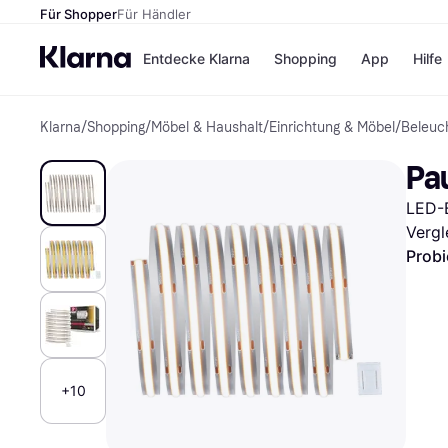
Für Shopper
Für Händler
Entdecke Klarna
Shopping
App
Hilfe
Klarna
/
Shopping
/
Möbel & Haushalt
/
Einrichtung & Möbel
/
Beleuc
Zahlungsmethoden
Shops
Zahlungsmethoden
Kaufla
Pa
Sofort bezahlen
eBay
Bezahle in 3
Temu
LED-B
Teilzahlungen
Samsu
Bezahle in bis zu 30
SHEIN
Vergl
Tagen
Probi
Ratenzahlung
Alle Shops
+10