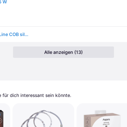
5 W
Paulmann MaxLED 500 Stripe 2,5 m warmweiß Full-Line COB silber
Alle anzeigen (13)
für dich interessant sein könnte.