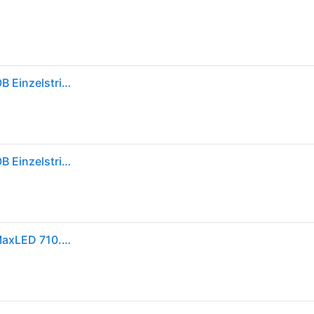
Paulmann 71047 500 LED Strip Full-Line MaxLED COB Einzelstripe modern 2,5m 15W warmweiß
Paulmann 71047 MaxLED 500 LED Strip Full-Line COB Einzelstripe 2,5m 15W 1250lm 480LEDs/m 2700K
PAULMANN LED-Lichtband 6W/m weiß 2700K UC MaxLED 710.47 480Stk/m IP20 24-230V