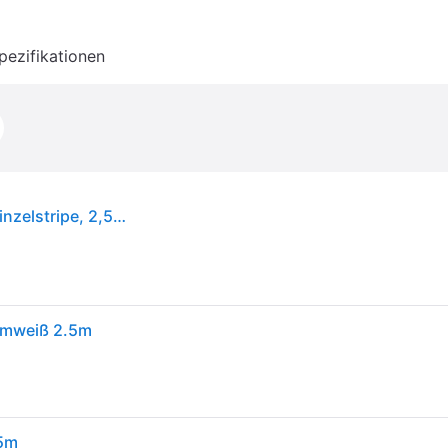
pezifikationen
Paulmann MaxLED 500 LED Strip Full-Line COB Einzelstripe, 2,5m, 15 W, 2700 K, 1250 lm
rmweiß 2.5m
,5m