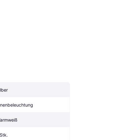
ilber
nnenbeleuchtung
armweiß
 Stk.