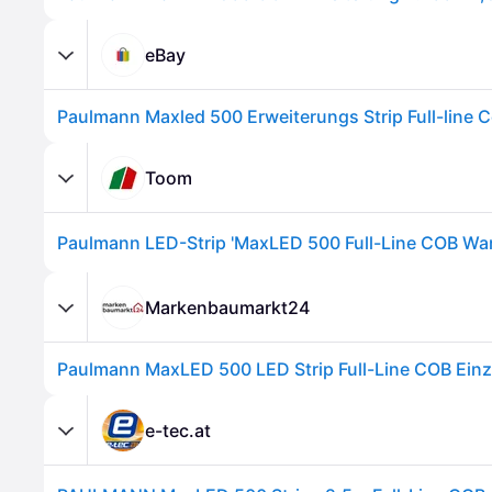
eBay
Toom
Markenbaumarkt24
e-tec.at