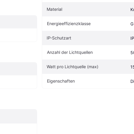
Material
K
Energieeffizienzklasse
G
IP-Schutzart
I
Anzahl der Lichtquellen
5
Watt pro Lichtquelle (max)
1
Eigenschaften
D