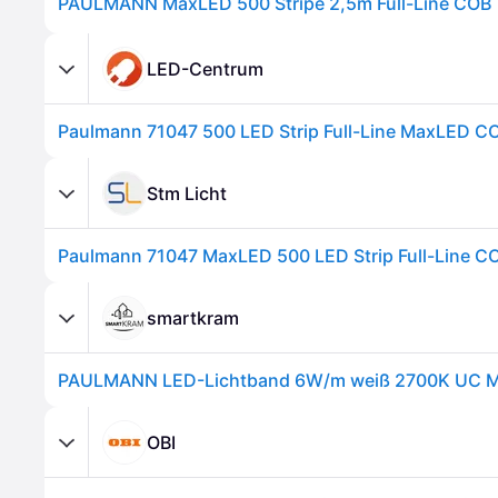
PAULMANN MaxLED 500 Stripe 2,5m Full-Line COB
LED-Centrum
Stm Licht
smartkram
OBI