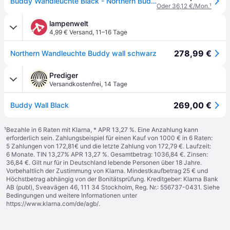
Buddy Wandleuchte Black - Northern Buddy wall - Wohnzimmer - Skandinavisch - Metall - Einflammig
Oder 36,12 €/Mon.
¹
lampenwelt
4,99 € Versand
,
11–16 Tage
278,99 €
Northern Wandleuchte Buddy wall schwarz
Prediger
Versandkostenfrei
,
14 Tage
269,00 €
Buddy Wall Black
¹
Bezahle in 6 Raten mit Klarna, * APR 13,27 %. Eine Anzahlung kann
erforderlich sein. Zahlungsbeispiel für einen Kauf von 1000 € in 6 Raten:
5 Zahlungen von 172,81€ und die letzte Zahlung von 172,79 €. Laufzeit:
6 Monate. TIN 13,27% APR 13,27 %. Gesamtbetrag: 1036,84 €. Zinsen:
36,84 €. Gilt nur für in Deutschland lebende Personen über 18 Jahre.
Vorbehaltlich der Zustimmung von Klarna. Mindestkaufbetrag 25 € und
Höchstbetrag abhängig von der Bonitätsprüfung. Kreditgeber: Klarna Bank
AB (publ), Sveavägen 46, 111 34 Stockholm, Reg. Nr.: 556737-0431. Siehe
Bedingungen und weitere Informationen unter
https://www.klarna.com/de/agb/
.