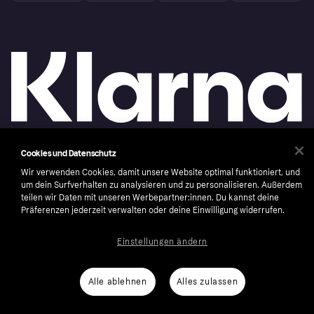
Cookies und Datenschutz
Copyright © 2005-2026 Klarna Bank AB (publ). Headquarters: Stockholm, Sweden. All
rights reserved. Klarna Bank AB (publ). Sveavägen 46, 111 34 Stockholm. Organization
Wir verwenden Cookies, damit unsere Website optimal funktioniert, und
number: 556737-0431
um dein Surfverhalten zu analysieren und zu personalisieren. Außerdem
teilen wir Daten mit unseren Werbepartner:innen. Du kannst deine
Nutzungsbedingungen
Cookies
Klarna.com
Präferenzen jederzeit verwalten oder deine Einwilligung widerrufen.
Einstellungen ändern
Alle ablehnen
Alles zulassen