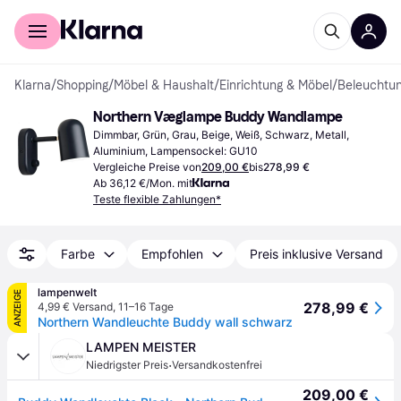
Für Shopper
Für Händler
Klarna
/
Shopping
/
Möbel & Haushalt
/
Einrichtung & Möbel
/
Beleuchtu
Northern Væglampe Buddy Wandlampe
Dimmbar, Grün, Grau, Beige, Weiß, Schwarz, Metall, 
Aluminium, Lampensockel: GU10
Vergleiche Preise von
209,00 €
bis
278,99 €
Ab 36,12 €/Mon. mit
Teste flexible Zahlungen*
Farbe
Empfohlen
Preis inklusive Versand
lampenwelt
ANZEIGE
278,99 €
4,99 € Versand
,
11–16 Tage
Northern Wandleuchte Buddy wall schwarz
LAMPEN MEISTER
·
Niedrigster Preis
Versandkostenfrei
209,00 €