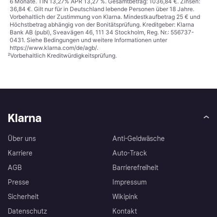
6 Monate. TIN 13,27% APR 13,27 %. Gesamtbetrag: 1036,84 €. Zinsen:
36,84 €. Gilt nur für in Deutschland lebende Personen über 18 Jahre.
Vorbehaltlich der Zustimmung von Klarna. Mindestkaufbetrag 25 € und
Höchstbetrag abhängig von der Bonitätsprüfung. Kreditgeber: Klarna
Bank AB (publ), Sveavägen 46, 111 34 Stockholm, Reg. Nr.: 556737-
0431. Siehe Bedingungen und weitere Informationen unter
https://www.klarna.com/de/agb/
.
²
Vorbehaltlich Kreditwürdigkeitsprüfung.
Klarna
Über uns
Anti-Geldwäsche
Karriere
Auto-Track
AGB
Barrierefreiheit
Presse
Impressum
Sicherheit
Wikipink
Datenschutz
Kontakt