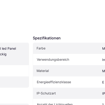
Spezifikationen
Farbe
led Panel 
M
ckig 
Verwendungsbereich
I
Material
M
Energieeffizienzklasse
E
IP-Schutzart
I
Anzahl der Lichtquellen
1