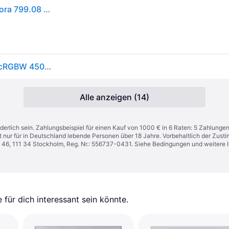
PAULMANN LED-Panel 64x450mm 24W 1690lm Velora 799.08 3000-6500K schwarz Konverter
Paulmann 79908 LED Panel Velora Rainbow dynamicRGBW 450x450mm schwarz
Alle anzeigen (14)
derlich sein. Zahlungsbeispiel für einen Kauf von 1000 € in 6 Raten: 5 Zahlunge
t nur für in Deutschland lebende Personen über 18 Jahre. Vorbehaltlich der Zu
n 46, 111 34 Stockholm, Reg. Nr.: 556737-0431. Siehe Bedingungen und weitere 
für dich interessant sein könnte.