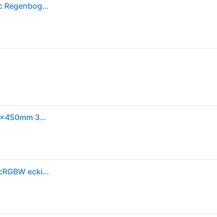
Paulmann 79908 LED Panel Velora Rainbow dynamic Regenbogen/ Weiß eckig 450x450mm kaltweiß Schwarz dimmbar
LED Panel Velora Rainbow dynamicRGBW eckig 450x450mm 3000 - 6500K Schwarz dimmbar
Paulmann 79908 LED Panel Velora Rainbow dynamicRGBW eckig 450x450mm 19W 1690lm RGB+ Schwarz dimmbar