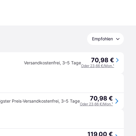
Empfohlen
70,98 €
Versandkostenfrei
,
3–5 Tage
Oder 23,66 €/Mon.
¹
70,98 €
·
igster Preis
Versandkostenfrei
,
3–5 Tage
Oder 23,66 €/Mon.
¹
119,00 €