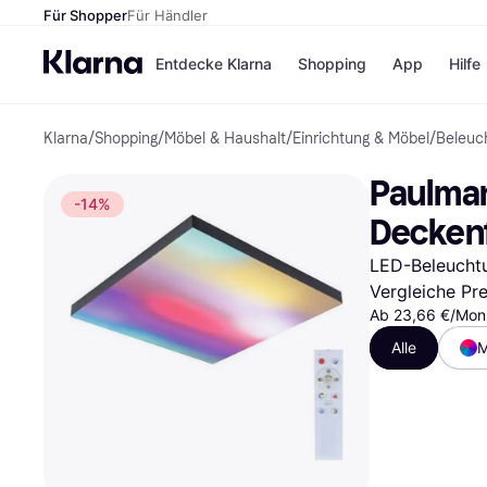
Für Shopper
Für Händler
Entdecke Klarna
Shopping
App
Hilfe
Klarna
/
Shopping
/
Möbel & Haushalt
/
Einrichtung & Möbel
/
Beleuc
Zahlungsmethoden
Shops
Zahlungsmethoden
Kaufla
Paulman
Sofort bezahlen
eBay
-14%
Bezahle in 3
Temu
Deckenf
Teilzahlungen
Samsu
Bezahle in bis zu 30
SHEIN
LED-Beleuchtun
Tagen
Vergleiche Pr
Ratenzahlung
Ab 23,66 €/Mon.
Alle Shops
Alle
M