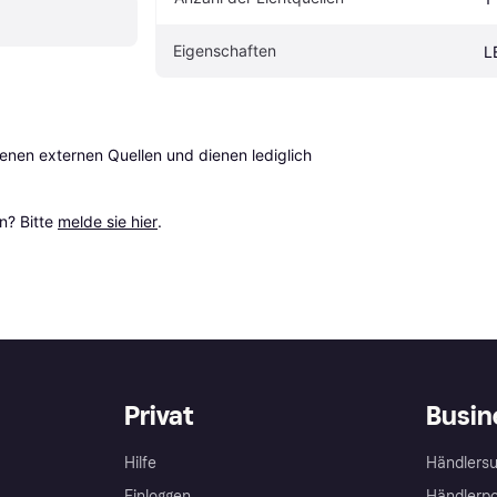
Eigenschaften
L
en externen Quellen und dienen lediglich 
? Bitte 
melde sie hier
.
Privat
Busin
Hilfe
Händlersu
Einloggen
Händlerpo