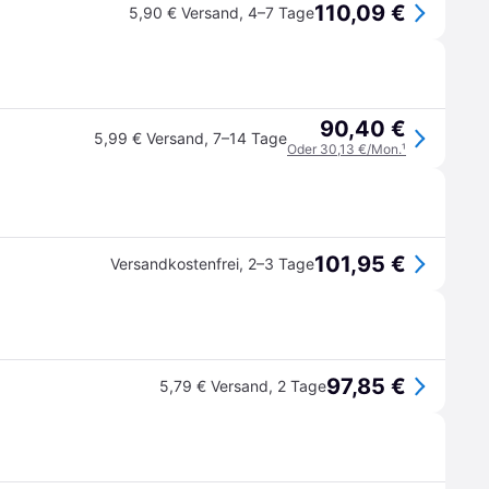
110,09 €
5,90 € Versand
,
4–7 Tage
90,40 €
5,99 € Versand
,
7–14 Tage
Oder 30,13 €/Mon.
¹
101,95 €
Versandkostenfrei
,
2–3 Tage
97,85 €
5,79 € Versand
,
2 Tage