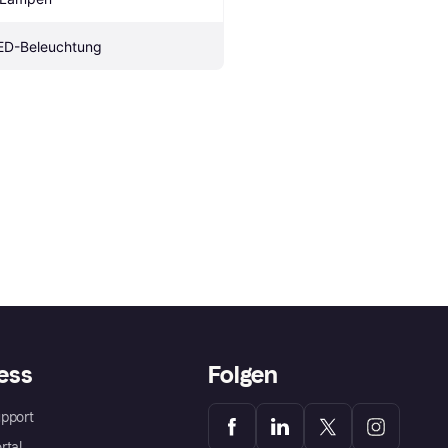
ED-Beleuchtung
ess
Folgen
pport
rtal