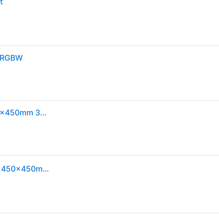
t
z RGBW
LED Panel Velora Rainbow dynamicRGBW eckig 450x450mm 3000 - 6500K...
Paulmann Led Panel Velora Rainbow Dynamic Rgbw 450x450mm Tunable 2110lm Schwarz