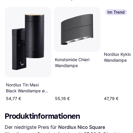
Im Trend
Nordlux Kyklo
Konstsmide Chieri
Wandlampe
Wandlampe
Nordlux Tin Maxi
Black Wandlampe ∅
7.6cm
54,77 €
55,16 €
47,79 €
Produktinformationen
Der niedrigste Preis für 
Nordlux Nico Square 