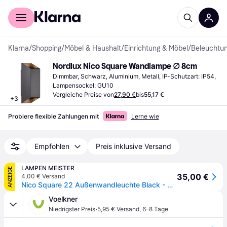
Für Shopper
Für Händler
Klarna
/
Shopping
/
Möbel & Haushalt
/
Einrichtung & Möbel
/
Beleuchtu
Nordlux Nico Square Wandlampe ∅ 8cm
Dimmbar, Schwarz, Aluminium, Metall, IP-Schutzart: IP54, 
Lampensockel: GU10
Vergleiche Preise von
27,90 €
bis
55,17 €
+
3
Probiere flexible Zahlungen mit
Lerne wie
Empfohlen
Preis inklusive Versand
LAMPEN MEISTER
ANZEIGE
35,00 €
4,00 € Versand
Nico Square 22 Außenwandleuchte Black - Nordlux - Terrasse - Aluminium
Voelkner
·
Niedrigster Preis
5,95 € Versand
,
6–8 Tage