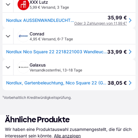
XXX Lutz
5,99 € Versand
,
3 Tage
35,99 €
Nordlux AUSSENWANDLEUCHTE Schwarz
Oder 3 Zahlungen von 11,99 €
¹
Conrad
4,95 € Versand
,
6–7 Tage
33,99 €
Nordlux Nico Square 22 2218221003 Wandleuchte GU10 Schwarz
Galaxus
Versandkostenfrei
,
13–18 Tage
38,05 €
Nordlux, Gartenbeleuchtung, Nico Square 22 (GU10, IP54)
¹
Vorbehaltlich Kreditwürdigkeitsprüfung.
Ähnliche Produkte
Wir haben eine Produktauswahl zusammengestellt, die für dich 
interessant sein könnte.
Alle anzeigen