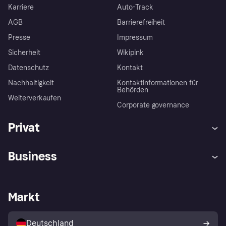
Karriere
Auto-Track
AGB
Barrierefreiheit
Presse
Impressum
Sicherheit
Wikipink
Datenschutz
Kontakt
Nachhaltigkeit
Kontaktinformationen für
Behörden
Weiterverkaufen
Corporate governance
Privat
Hilfe
Beschwerden
Business
Einloggen
Sicher shoppen mit Klarna
Händlersupport
Entwicklerseite
Mit Klarna einkaufen
Festgeld
Händlerportal
Betriebsstatus
Markt
Klarna App
Datenschutzeinstellungen
Mit Klarna verkaufen
Plattformen und Partner
Shops entdecken
Dein Widerrufsrecht
Deutschland
Käuferschutzrichtlinie