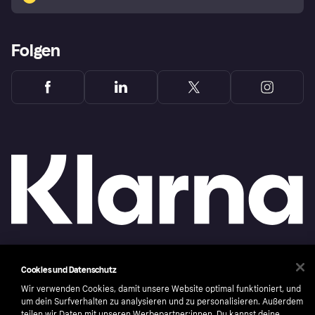
Folgen
Copyright © 2005-2026 Klarna Bank AB (publ). Headquarters: Stockholm, Sweden. All
Cookies und Datenschutz
rights reserved. Klarna Bank AB (publ). Sveavägen 46, 111 34 Stockholm. Organization
number: 556737-0431
Wir verwenden Cookies, damit unsere Website optimal funktioniert, und
um dein Surfverhalten zu analysieren und zu personalisieren. Außerdem
Nutzungsbedingungen
Cookies
Klarna.com
teilen wir Daten mit unseren Werbepartner:innen. Du kannst deine