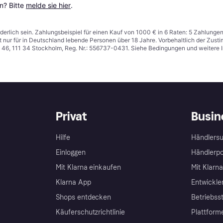
? Bitte 
melde sie hier
.
derlich sein. Zahlungsbeispiel für einen Kauf von 1000 € in 6 Raten: 5 Zahlunge
t nur für in Deutschland lebende Personen über 18 Jahre. Vorbehaltlich der Zu
n 46, 111 34 Stockholm, Reg. Nr.: 556737-0431. Siehe Bedingungen und weitere 
Privat
Busin
Hilfe
Händlersu
Einloggen
Händlerpo
Mit Klarna einkaufen
Mit Klarn
Klarna App
Entwickle
Shops entdecken
Betriebss
Käuferschutzrichtlinie
Plattform