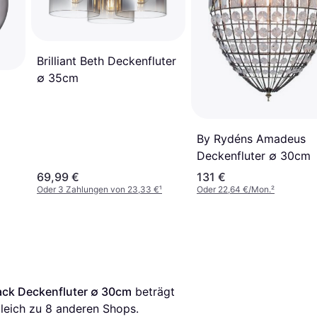
Brilliant Beth Deckenfluter
∅ 35cm
By Rydéns Amadeus
Deckenfluter ∅ 30cm
69,99 €
131 €
Oder 3 Zahlungen von 23,33 €
¹
Oder 22,64 €/Mon.
²
ack Deckenfluter ∅ 30cm
 beträgt 
leich zu 
8
 anderen Shops.