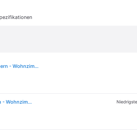
pezifikationen
Over Me 30 Deckenleuchte Matt Schwarz - Northern - Wohnzimmer - Design - Metall - Rund
Over Me 30 Deckenleuchte Matt Schwarz - Northern - Wohnzimmer - Design - Metall - Rund
Niedrigste