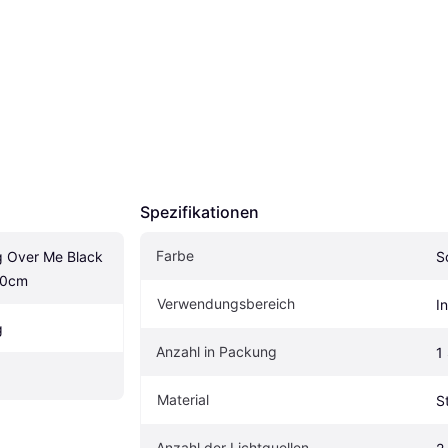
Spezifikationen
Farbe
g Over Me Black 
S
30cm
Verwendungsbereich
I
g
Anzahl in Packung
1
Material
S
Anzahl der Lichtquellen