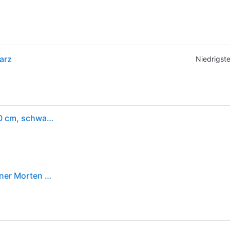
arz
Niedrigste
Northern - Over Me Wand- und Deckenleuchte, Ø 30 cm, schwarz
Wand-und Deckenleuchte Over Me Northern, Designer Morten & Jonas, 14 cm