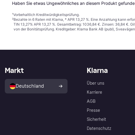
Haben Sie etwas Ungewöhnliches an diesem Produkt gefunden
¹
Vorbehaltlich Kreditwürdigkeitsprüfung.
²
Bezahle in 6 Raten mit Klarna, * APR 13,27 %. Eine Anzahlung kann erfor
TIN 13,27% APR 13,27 %. Gesamtbetrag: 1036,84 €. Zinsen: 36,84 €. Gil
von der Bonitätsprüfung. Kreditgeber: Klarna Bank AB (publ), Sveaväge
Markt
Klarna
Über uns
Deutschland
Karriere
AGB
Presse
Sicherheit
Datenschutz