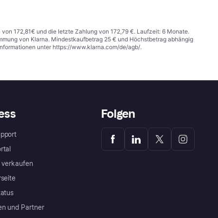
n von 172,81€ und die letzte Zahlung von 172,79 €. Laufzeit: 6 Monate.
stimmung von Klarna. Mindestkaufbetrag 25 € und Höchstbetrag abhängig
Informationen unter
https://www.klarna.com/de/agb/
.
ess
Folgen
pport
rtal
a verkaufen
rseite
tatus
en und Partner