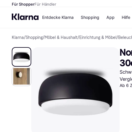
Für Shopper
Für Händler
Entdecke Klarna
Shopping
App
Hilfe
Klarna
/
Shopping
/
Möbel & Haushalt
/
Einrichtung & Möbel
/
Beleuc
Zahlungsmethoden
Shops
Zahlungsmethoden
Kaufla
Nor
Sofort bezahlen
eBay
Bezahle in 3
Temu
30
Teilzahlungen
Samsu
Bezahle in bis zu 30
SHEIN
Schwa
Tagen
Vergl
Ratenzahlung
Ab 6 
Alle Shops