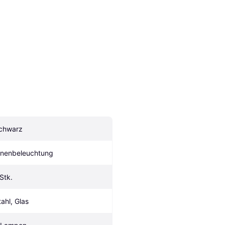
chwarz
nnenbeleuchtung
 Stk.
tahl, Glas