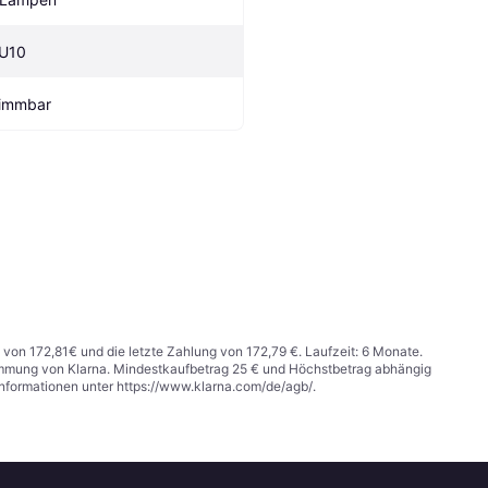
U10
immbar
 von 172,81€ und die letzte Zahlung von 172,79 €. Laufzeit: 6 Monate.
stimmung von Klarna. Mindestkaufbetrag 25 € und Höchstbetrag abhängig
Informationen unter
https://www.klarna.com/de/agb/
.