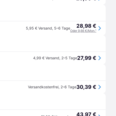
28,98 €
5,95 € Versand
,
5–6 Tage
Oder 9,66 €/Mon.
¹
27,99 €
4,99 € Versand
,
2–5 Tage
30,39 €
Versandkostenfrei
,
2–6 Tage
43,97 €