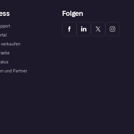
ess
Folgen
pport
rtal
a verkaufen
rseite
tatus
en und Partner