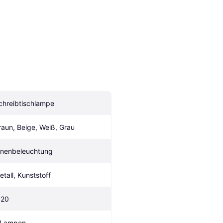
chreibtischlampe
raun, Beige, Weiß, Grau
nnenbeleuchtung
etall, Kunststoff
P20
 Lampen