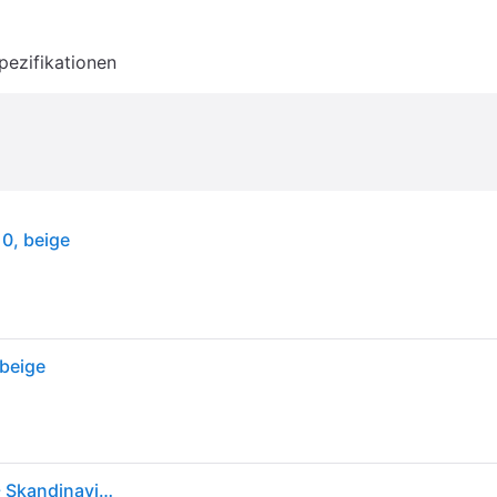
pezifikationen
0, beige
 beige
Explore Wandleuchte Beige - Nordlux - Flurbereich - Skandinavisch - Metall - Einflammig