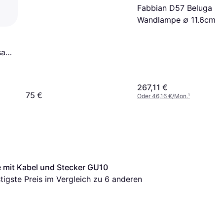
Fabbian D57 Beluga
Wandlampe ∅ 11.6cm
sa
267,11 €
75 €
Oder 46,16 €/Mon.
¹
 mit Kabel und Stecker GU10 
stigste Preis im Vergleich zu 
6
 anderen 