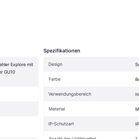
Spezifikationen
Design
hler Explore mit 
S
r GU10 
Farbe
B
Verwendungsbereich
I
Material
M
IP-Schutzart
I
Anzahl der Lichtquellen
1