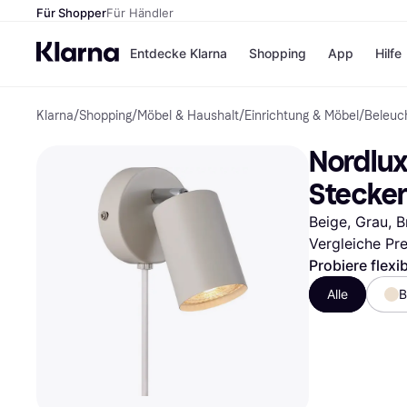
Für Shopper
Für Händler
Entdecke Klarna
Shopping
App
Hilfe
Klarna
/
Shopping
/
Möbel & Haushalt
/
Einrichtung & Möbel
/
Beleuc
Zahlungsmethoden
Shops
Zahlungsmethoden
Kaufla
Nordlux
Sofort bezahlen
eBay
Bezahle in 3
Temu
Stecke
Teilzahlungen
Samsu
Bezahle in bis zu 30
SHEIN
Beige, Grau, B
Tagen
Vergleiche Pr
Ratenzahlung
Probiere flexi
Alle Shops
Alle
B