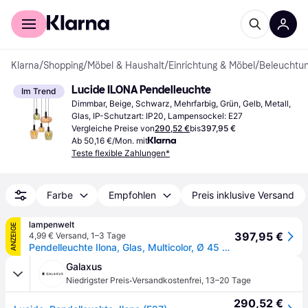
Für Shopper
Für Händler
Klarna
/
Shopping
/
Möbel & Haushalt
/
Einrichtung & Möbel
/
Beleuchtu
Lucide ILONA Pendelleuchte
Im Trend
Dimmbar, Beige, Schwarz, Mehrfarbig, Grün, Gelb, Metall, 
Glas, IP-Schutzart: IP20, Lampensockel: E27
Vergleiche Preise von
290,52 €
bis
397,95 €
Ab 50,16 €/Mon. mit
Teste flexible Zahlungen*
Farbe
Empfohlen
Preis inklusive Versand
lampenwelt
ANZEIGE
397,95 €
4,99 € Versand
,
1–3 Tage
Pendelleuchte Ilona, Glas, Multicolor, Ø 45 cm, 5-flammig
Galaxus
·
Niedrigster Preis
Versandkostenfrei
,
13–20 Tage
290,52 €