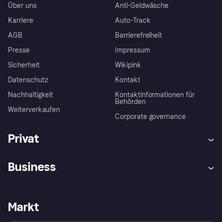
Über uns
Anti-Geldwäsche
Karriere
Auto-Track
AGB
Barrierefreiheit
Presse
Impressum
Sicherheit
Wikipink
Datenschutz
Kontakt
Nachhaltigkeit
Kontaktinformationen für
Behörden
Weiterverkaufen
Corporate governance
Privat
Hilfe
Beschwerden
Business
Einloggen
Sicher shoppen mit Klarna
Händlersupport
Entwicklerseite
Mit Klarna einkaufen
Festgeld
Händlerportal
Betriebsstatus
Markt
Klarna App
Datenschutzeinstellungen
Mit Klarna verkaufen
Plattformen und Partner
Shops entdecken
Dein Widerrufsrecht