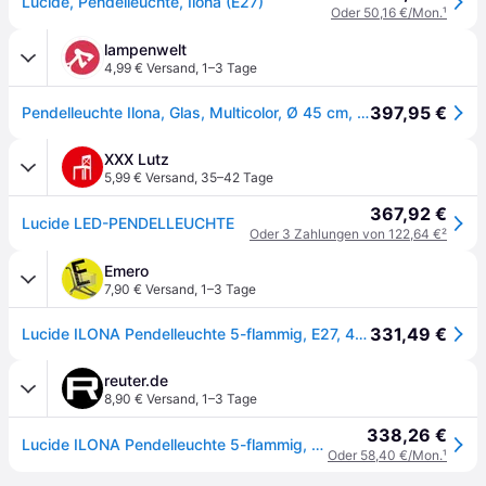
Lucide, Pendelleuchte, Ilona (E27)
Oder 50,16 €/Mon.
¹
lampenwelt
4,99 € Versand
,
1–3 Tage
397,95 €
Pendelleuchte Ilona, Glas, Multicolor, Ø 45 cm, 5-flammig
XXX Lutz
5,99 € Versand
,
35–42 Tage
367,92 €
Lucide LED-PENDELLEUCHTE
Oder 3 Zahlungen von 122,64 €
²
Emero
7,90 € Versand
,
1–3 Tage
331,49 €
Lucide ILONA Pendelleuchte 5-flammig, E27, 45408/15/99,
reuter.de
8,90 € Versand
,
1–3 Tage
338,26 €
Lucide ILONA Pendelleuchte 5-flammig, E27, 45408/15/99,
Oder 58,40 €/Mon.
¹