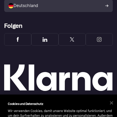
Deutschland
Käuferschutzrichtlinie
Folgen
Cookies und Datenschutz
Copyright © 2005-2026 Klarna Bank AB (publ). Headquarters: Stockholm, Sweden. All
rights reserved. Klarna Bank AB (publ). Sveavägen 46, 111 34 Stockholm. Organization
Wir verwenden Cookies, damit unsere Website optimal funktioniert, und
number: 556737-0431
um dein Surfverhalten zu analysieren und zu personalisieren. Außerdem