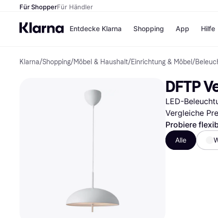
Für Shopper
Für Händler
Entdecke Klarna
Shopping
App
Hilfe
Klarna
/
Shopping
/
Möbel & Haushalt
/
Einrichtung & Möbel
/
Beleuc
Zahlungsmethoden
Shops
Zahlungsmethoden
Kaufla
DFTP Ve
Sofort bezahlen
eBay
Bezahle in 3 Teilzahlunge
Temu
LED-Beleuchtu
Bezahle in bis zu 30 Tage
Samsu
Ratenzahlung
SHEIN
Vergleiche Pr
Probiere flexi
Alle
W
Alle Shops