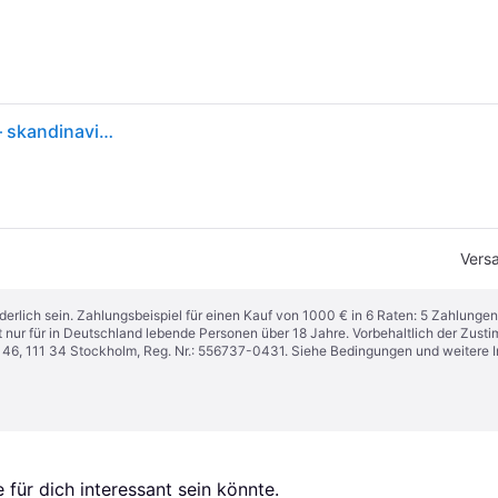
Design For The People Versale Pendelleuchte Weiß – skandinavische Designer-Pendelleuchte von Anker Studio
Vers
derlich sein. Zahlungsbeispiel für einen Kauf von 1000 € in 6 Raten: 5 Zahlungen
t nur für in Deutschland lebende Personen über 18 Jahre. Vorbehaltlich der Zu
n 46, 111 34 Stockholm, Reg. Nr.: 556737-0431. Siehe Bedingungen und weitere 
für dich interessant sein könnte.