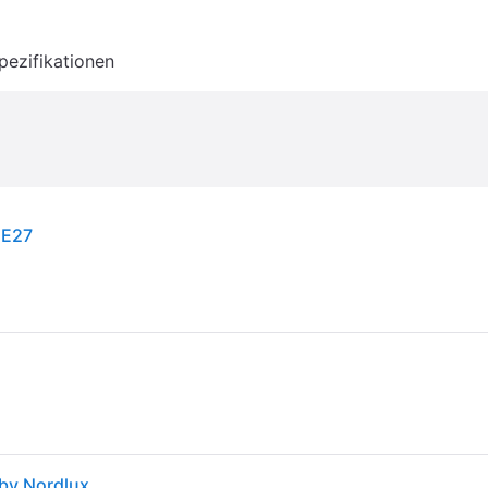
pezifikationen
 E27
Hängeleuchte Versale, Ø 35 cm, Metall, 2-flg. DFTP by Nordlux - Esszimmer - Skandinavisch - Rund