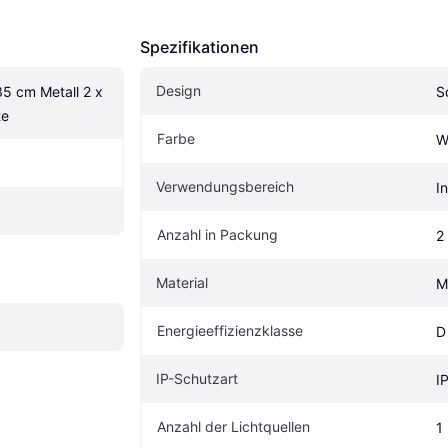
Spezifikationen
Design
5 cm Metall 2 x 
S
te
Farbe
W
Verwendungsbereich
I
Anzahl in Packung
2
Material
M
Energieeffizienzklasse
D
IP-Schutzart
I
Anzahl der Lichtquellen
1