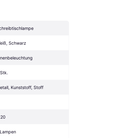
chreibtischlampe
eiß, Schwarz
nnenbeleuchtung
 Stk.
etall, Kunststoff, Stoff
P20
 Lampen