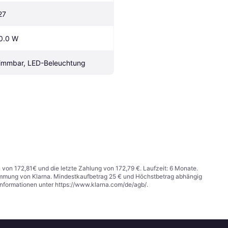
27
0.0 W
immbar, LED-Beleuchtung
n von 172,81€ und die letzte Zahlung von 172,79 €. Laufzeit: 6 Monate.
stimmung von Klarna. Mindestkaufbetrag 25 € und Höchstbetrag abhängig
Informationen unter
https://www.klarna.com/de/agb/
.