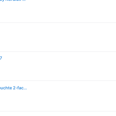
27
Nordlux Design for the People VERSALE 35 Pendelleuchte 2-fach E27 Weiß 2420013001