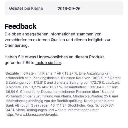
Gelistet bei Klarna
2016-09-26
Feedback
Die oben angegebenen Informationen stammen von 
verschiedenen externen Quellen und dienen lediglich zur 
Orientierung.

Haben Sie etwas Ungewöhnliches an diesem Produkt 
gefunden? Bitte 
melde sie hier
.
¹
Bezahle in 6 Raten mit Klarna, * APR 13,27 %. Eine Anzahlung kann
erforderlich sein. Zahlungsbeispiel für einen Kauf von 1000 € in 6 Raten:
5 Zahlungen von 172,81€ und die letzte Zahlung von 172,79 €. Laufzeit:
6 Monate. TIN 13,27% APR 13,27 %. Gesamtbetrag: 1036,84 €. Zinsen:
36,84 €. Gilt nur für in Deutschland lebende Personen über 18 Jahre.
Vorbehaltlich der Zustimmung von Klarna. Mindestkaufbetrag 25 € und
Höchstbetrag abhängig von der Bonitätsprüfung. Kreditgeber: Klarna
Bank AB (publ), Sveavägen 46, 111 34 Stockholm, Reg. Nr.: 556737-
0431. Siehe Bedingungen und weitere Informationen unter
https://www.klarna.com/de/agb/
.