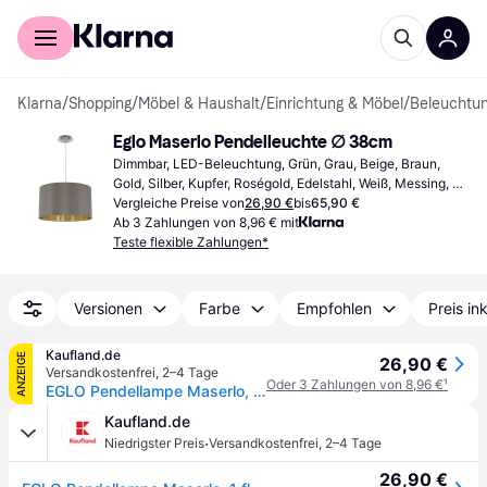
Für Shopper
Für Händler
Klarna
/
Shopping
/
Möbel & Haushalt
/
Einrichtung & Möbel
/
Beleuchtu
Eglo Maserlo Pendelleuchte ∅ 38cm
Dimmbar, LED-Beleuchtung, Grün, Grau, Beige, Braun, 
Gold, Silber, Kupfer, Roségold, Edelstahl, Weiß, Messing, 
Schwarz, Holz, Stoff, Glas, Metall, Stahl, Aluminium, 
Vergleiche Preise von
26,90 €
bis
65,90 €
Edelstahl, IP-Schutzart: IP20, Lampensockel: E27, GU10
Ab 3 Zahlungen von 8,96 € mit
Teste flexible Zahlungen*
Versionen
Farbe
Empfohlen
Preis in
Kaufland.de
ANZEIGE
26,90 €
Versandkostenfrei
,
2–4 Tage
Oder 3 Zahlungen von 8,96 €
¹
EGLO Pendellampe Maserlo, 1 flammige Textil Pendelleuchte, Hängeleuchte aus Stahl und Stoff, Farbe: Nickel matt, grau, silber, Fassung: E27, Ø: 38 cm
Kaufland.de
·
Niedrigster Preis
Versandkostenfrei
,
2–4 Tage
26,90 €