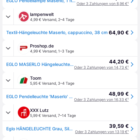
EGLO Pendellampe Maserlo, 1 flammige Textil Pendelleuchte, Hängeleuchte aus Stahl und Stoff, Farbe: Nickel matt, grau, silber, Fassung: E27, Ø: 38 cm
Oder 3 Zahlungen von 8,96 €
¹
lampenwelt
4,99 € Versand
,
2–4 Tage
64,90 €
Textil-Hängeleuchte Maserlo, cappuccino, 38 cm
Proshop.de
4,99 € Versand
,
1–3 Tage
44,20 €
EGLO MASERLO Hängeleuchte, cappuccino, gold
Oder 3 Zahlungen von 14,73 €
¹
Toom
5,95 € Versand
,
3–4 Tage
48,99 €
EGLO Pendelleuchte 'Maserlo' hellbraun Ø 38 cm 60 W
Oder 3 Zahlungen von 16,33 €
¹
XXX Lutz
5,99 € Versand
,
7–14 Tage
39,59 €
Eglo HÄNGELEUCHTE Grau, Silber
Oder 3 Zahlungen von 13,19 €
¹