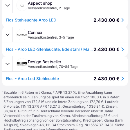
Aspect shop
Versandkostenfrei
,
2 Tage
2.430,00 €
Flos Stehleuchte Arco LED
Connox
Versandkostenfrei
,
3–5 Tage
2.430,00 €
Flos - Arco LED-Stehleuchte, Edelstahl / Marmor weiß
Design Bestseller
Versandkostenfrei
,
70–84 Tage
2.430,00 €
Flos - Arco Led Stehleuchte
¹
Bezahle in 6 Raten mit Klarna, * APR 13,27 %. Eine Anzahlung kann
erforderlich sein. Zahlungsbeispiel für einen Kauf von 1000 € in 6 Raten:
5 Zahlungen von 172,81€ und die letzte Zahlung von 172,79 €. Laufzeit:
6 Monate. TIN 13,27% APR 13,27 %. Gesamtbetrag: 1036,84 €. Zinsen:
36,84 €. Gilt nur für in Deutschland lebende Personen über 18 Jahre.
Vorbehaltlich der Zustimmung von Klarna. Mindestkaufbetrag 25 € und
Höchstbetrag abhängig von der Bonitätsprüfung. Kreditgeber: Klarna Bank
AB (publ), Sveavägen 46, 111 34 Stockholm, Reg. Nr.: 556737-0431. Siehe
Bedingungen und weitere Informationen unter