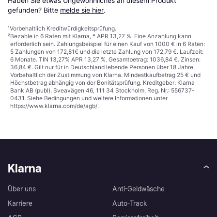
Haben Sie etwas Ungewöhnliches an diesem Produkt 
gefunden? Bitte 
melde sie hier
.
¹
Vorbehaltlich Kreditwürdigkeitsprüfung.
²
Bezahle in 6 Raten mit Klarna, * APR 13,27 %. Eine Anzahlung kann
erforderlich sein. Zahlungsbeispiel für einen Kauf von 1000 € in 6 Raten:
5 Zahlungen von 172,81€ und die letzte Zahlung von 172,79 €. Laufzeit:
6 Monate. TIN 13,27% APR 13,27 %. Gesamtbetrag: 1036,84 €. Zinsen:
36,84 €. Gilt nur für in Deutschland lebende Personen über 18 Jahre.
Vorbehaltlich der Zustimmung von Klarna. Mindestkaufbetrag 25 € und
Höchstbetrag abhängig von der Bonitätsprüfung. Kreditgeber: Klarna
Bank AB (publ), Sveavägen 46, 111 34 Stockholm, Reg. Nr.: 556737-
0431. Siehe Bedingungen und weitere Informationen unter
https://www.klarna.com/de/agb/
.
Klarna
Über uns
Anti-Geldwäsche
Karriere
Auto-Track