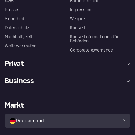
AGB
Barrierefreiheit
Presse
Impressum
Sicherheit
Wikipink
Datenschutz
Kontakt
Nachhaltigkeit
Kontaktinformationen für
Behörden
Weiterverkaufen
Corporate governance
Privat
Hilfe
Beschwerden
Business
Einloggen
Sicher shoppen mit Klarna
Händlersupport
Entwicklerseite
Mit Klarna einkaufen
Festgeld
Händlerportal
Betriebsstatus
Markt
Klarna App
Datenschutzeinstellungen
Mit Klarna verkaufen
Plattformen und Partner
Shops entdecken
Dein Widerrufsrecht
Deutschland
Käuferschutzrichtlinie