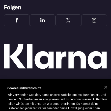
Folgen
Copyright © 2005-2026 Klarna Bank AB (publ). Headquarters: Stockholm, Sweden. All
rights reserved. Klarna Bank AB (publ). Sveavägen 46, 111 34 Stockholm. Organization
Cookies und Datenschutz
number: 556737-0431
Wir verwenden Cookies, damit unsere Website optimal funktioniert, und
Nutzungsbedingungen
Cookies
Klarna.com
um dein Surfverhalten zu analysieren und zu personalisieren. Außerdem
teilen wir Daten mit unseren Werbepartner:innen. Du kannst deine
Präferenzen jederzeit verwalten oder deine Einwilligung widerrufen.