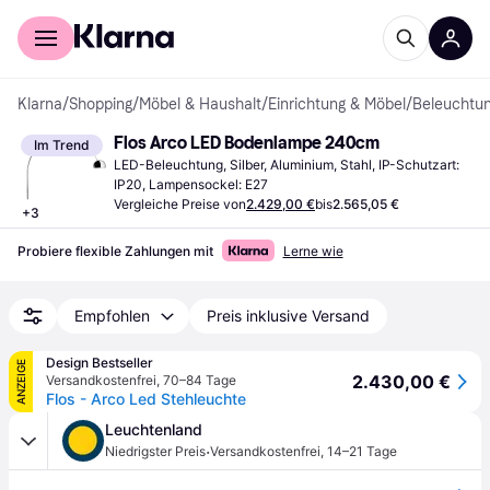
Für Shopper
Für Händler
Klarna
/
Shopping
/
Möbel & Haushalt
/
Einrichtung & Möbel
/
Beleuchtu
Flos Arco LED Bodenlampe 240cm
Im Trend
LED-Beleuchtung, Silber, Aluminium, Stahl, IP-Schutzart: 
IP20, Lampensockel: E27
Vergleiche Preise von
2.429,00 €
bis
2.565,05 €
+
3
Probiere flexible Zahlungen mit
Lerne wie
Empfohlen
Preis inklusive Versand
Design Bestseller
ANZEIGE
2.430,00 €
Versandkostenfrei
,
70–84 Tage
Flos - Arco Led Stehleuchte
Leuchtenland
·
Niedrigster Preis
Versandkostenfrei
,
14–21 Tage