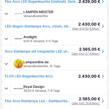
2.429,00 €
Flos Arco LED Bogenleuchte Edelstahl, Sockel: Marmor
LAMPEN MEISTER
Versandkostenfrei
2.430,00 €
LED-Bogen-Stehlampe Arco, chrom, Höhe 240 cm - FLOS - Wohnzimmer - Design - Stein - Einflammig
Oder 419,93 €/Mon.
¹
Andlight
9,00 € Versand
,
3–5 Tage
2.565,05 €
Arco Stehlampe mit Integrierter LED und Dimmer
Oder 443,27 €/Mon.
¹
Lampeonline.de
Versandkostenfrei
,
10 Tage
2.430,00 €
FLOS LED-Bogenleuchte Arco
Royal Design
39,00 € Versand
,
7–9 Tage
2.565,00 €
Flos Arco Stehlampe Led - Stehleuchten Marmor Chrom - F0303000
Oder 443,26 €/Mon.
¹