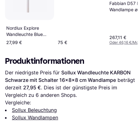
10cm
Fabbian D57 B
Wandlampe ∅ 
Nordlux Explore
Wandleuchte Blue
267,11 €
GU10 Wandlampe
27,99 €
75 €
Oder 46,16 €/Mon
Produktinformationen
Der niedrigste Preis für 
Sollux Wandleuchte KARBON 
Schwarze mit Schalter 16x8x8 cm Wandlampe
 beträgt 
derzeit 
27,95 €
. Dies ist der günstigste Preis im 
Vergleich zu 
6
 anderen Shops.
Vergleiche:
Sollux Beleuchtung
Sollux Wandlampen