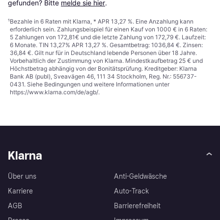
gefunden? Bitte 
melde sie hier
.
¹
Bezahle in 6 Raten mit Klarna, * APR 13,27 %. Eine Anzahlung kann
erforderlich sein. Zahlungsbeispiel für einen Kauf von 1000 € in 6 Raten:
5 Zahlungen von 172,81€ und die letzte Zahlung von 172,79 €. Laufzeit:
6 Monate. TIN 13,27% APR 13,27 %. Gesamtbetrag: 1036,84 €. Zinsen:
36,84 €. Gilt nur für in Deutschland lebende Personen über 18 Jahre.
Vorbehaltlich der Zustimmung von Klarna. Mindestkaufbetrag 25 € und
Höchstbetrag abhängig von der Bonitätsprüfung. Kreditgeber: Klarna
Bank AB (publ), Sveavägen 46, 111 34 Stockholm, Reg. Nr.: 556737-
0431. Siehe Bedingungen und weitere Informationen unter
https://www.klarna.com/de/agb/
.
Klarna
Über uns
Anti-Geldwäsche
Karriere
Auto-Track
AGB
Barrierefreiheit