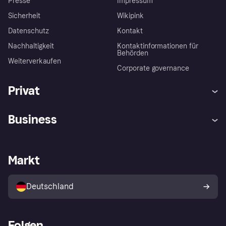
Presse
Impressum
Sicherheit
Wikipink
Datenschutz
Kontakt
Nachhaltigkeit
Kontaktinformationen für
Behörden
Weiterverkaufen
Corporate governance
Privat
Hilfe
Beschwerden
Business
Einloggen
Sicher shoppen mit Klarna
Händlersupport
Entwicklerseite
Mit Klarna einkaufen
Festgeld
Händlerportal
Betriebsstatus
Markt
Klarna App
Datenschutzeinstellungen
Mit Klarna verkaufen
Plattformen und Partner
Shops entdecken
Dein Widerrufsrecht
Deutschland
Käuferschutzrichtlinie
Folgen