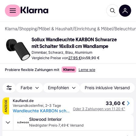
Für Shopper
Für Händler
Klarna
/
Shopping
/
Möbel & Haushalt
/
Einrichtung & Möbel
/
Beleuchtu
Sollux Wandleuchte KARBON Schwarze 
mit Schalter 16x8x8 cm Wandlampe
Dimmbar, Schwarz, Blau, Aluminium
Vergleiche Preise von
27,95 €
bis
59,90 €
Probiere flexible Zahlungen mit
Lerne wie
Farbe
Empfohlen
Preis inklusive Versand
Kaufland.de
ANZEIGE
33,60 €
Versandkostenfrei
,
2–3 Tage
Oder 3 Zahlungen von 11,20 €
¹
Wandleuchte KARBON schwarze mit Schalter 1xGU10 10W Aluminium 16x8x8cm Sollux Lighting
Slowood Interior
·
Niedrigster Preis
7,49 € Versand