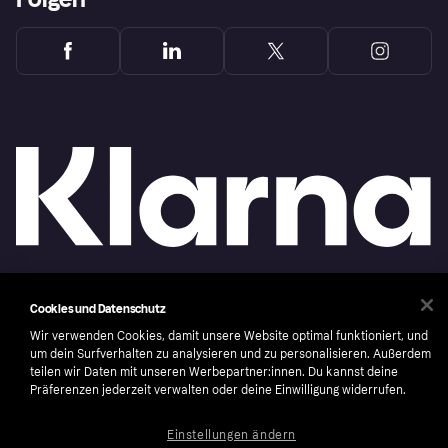
Copyright © 2005-2026 Klarna Bank AB (publ). Headquarters: Stockholm, Sweden. All
Cookies und Datenschutz
rights reserved. Klarna Bank AB (publ). Sveavägen 46, 111 34 Stockholm. Organization
number: 556737-0431
Wir verwenden Cookies, damit unsere Website optimal funktioniert, und
um dein Surfverhalten zu analysieren und zu personalisieren. Außerdem
Nutzungsbedingungen
Cookies
Klarna.com
teilen wir Daten mit unseren Werbepartner:innen. Du kannst deine
Präferenzen jederzeit verwalten oder deine Einwilligung widerrufen.
Einstellungen ändern