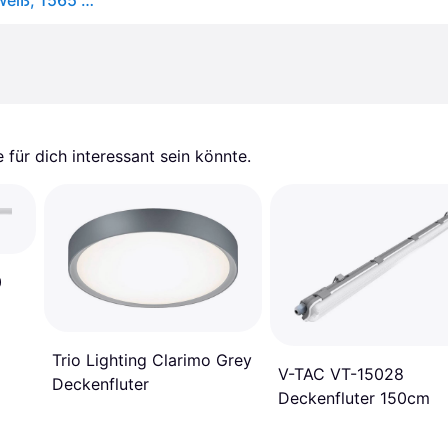
OSRAM SubMARINE LED Feuchtraum-Leuchte, Kaltweiß, 1565 mm x 115,0 mm x 86,0 mm, mit 2x Wechselbaren Led Röhren 1,5m Länge
für dich interessant sein könnte.
0
Trio Lighting Clarimo Grey
V-TAC VT-15028
Deckenfluter
Deckenfluter 150cm