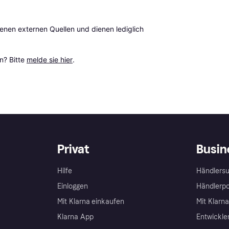
en externen Quellen und dienen lediglich 
? Bitte 
melde sie hier
.
Privat
Busin
Hilfe
Händlersu
Einloggen
Händlerpo
Mit Klarna einkaufen
Mit Klarn
Klarna App
Entwickle