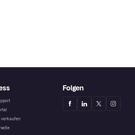
ess
Folgen
pport
rtal
a verkaufen
rseite