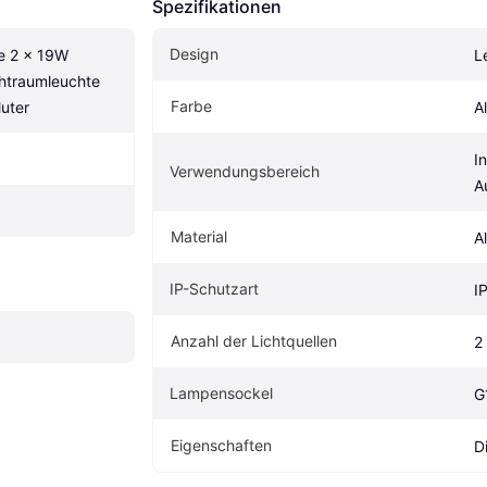
Spezifikationen
Design
 2 x 19W 
L
traumleuchte 
Farbe
uter
A
I
Verwendungsbereich
A
Material
A
IP-Schutzart
I
Anzahl der Lichtquellen
2
Lampensockel
G
Eigenschaften
D