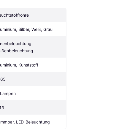
euchtstoffröhre
luminium, Silber, Weiß, Grau
nnenbeleuchtung, 
ußenbeleuchtung
luminium, Kunststoff
P65
 Lampen
13
immbar, LED-Beleuchtung