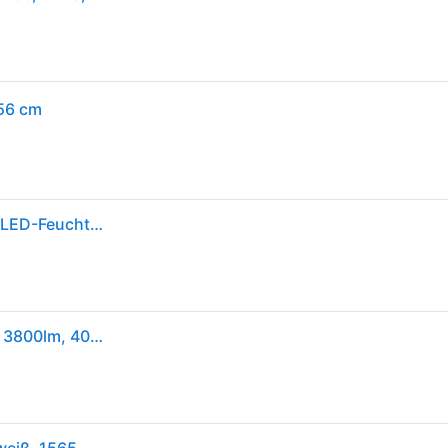
56 cm
OSRAM HOMELIGHTING Submarine 2 x 19W 4000K LED-Feuchtraumleuchte LED-Röhre G13 38.00 W Kaltweiß Grau
OSRAM Submarine LED-Feuchtraumleuchte 2x19W, 3800lm, 4000K, 1,5m, neutralweiß