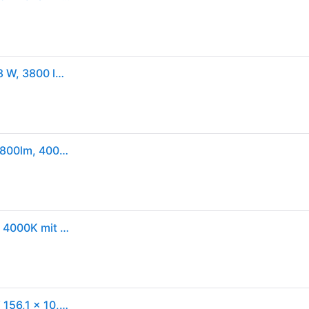
OSRAM LED-Feuchtraumleuchte Submarine, G13, 38 W, 3800 lm, 4000 K, IP65, neutralweiß, 156,1 cm
Osram Submarine Led-feuchtraumleuchte 2x19w, 3800lm, 4000k, 1,5m, Neutralweiß
150cm OSRAM SUBMARINE LED Feuchtraumleuchte 4000K mit 2x 2x19W LED Röhren neutralweißes Licht, IP65, staub- und spritzwassergeschützt, für Keller und Garagen
Osram LED-Feuchtraumleuchte Submarine 2 x 19 W 156,1 x 10,5 x 7,5 cm Grau