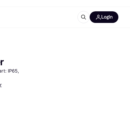
Login
Weitere Informationen
sstattung
M
Was ist Klarna?
Artikel
r
t: IP65, 
r
tegorien