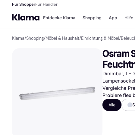
Für Shopper
Für Händler
Entdecke Klarna
Shopping
App
Hilfe
Klarna
/
Shopping
/
Möbel & Haushalt
/
Einrichtung & Möbel
/
Beleuc
Zahlungsmethoden
Shops
Zahlungsmethoden
Kaufla
Osram S
Sofort bezahlen
eBay
Bezahle in 3
Temu
Feuchtr
Teilzahlungen
Samsu
Bezahle in bis zu 30
SHEIN
Dimmbar, LED-B
Tagen
Lampensockel
Ratenzahlung
Vergleiche Pr
Alle Shops
Probiere flexi
Alle
S