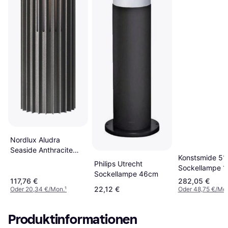
Nordlux Aludra
Seaside Anthracite
Konstsmide 51
Sockellampe 45.4cm
Philips Utrecht
Sockellampe 
Sockellampe 46cm
117,76 €
282,05 €
22,12 €
Oder 20,34 €/Mon.
¹
Oder 48,75 €/Mo
Produktinformationen