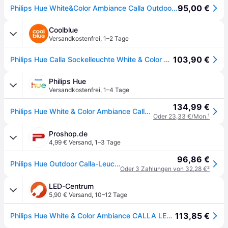
95,00 €
Philips Hue White&Color Ambiance Calla Outdoor Sockelleuchte Erweiterung(590lm),dimmbare Gartenbeleuchtung für das Hue Lichtsystem mit 16 Mio.Farben,smarte Lichtsteuerung über Sprache und App,schwarz
Coolblue
Versandkostenfrei
,
1–2 Tage
103,90 €
Philips Hue Calla Sockelleuchte White & Color Schwarz niedrig Erweiterung
Philips Hue
Versandkostenfrei
,
1–4 Tage
134,99 €
Philips Hue White & Color Ambiance Calla Outdoor Sockelleuchte - Schwarz
Oder 23,33 €/Mon.
¹
Proshop.de
4,99 € Versand
,
1–3 Tage
96,86 €
Philips Hue Outdoor Calla-Leuchte - Zusatzleuchte
Oder 3 Zahlungen von 32,28 €
²
LED-Centrum
5,90 € Versand
,
10–12 Tage
113,85 €
Philips Hue White & Color Ambiance CALLA LED Garten Wegeleuchte Erweiterung IP65