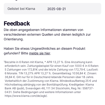
Gelistet bei Klarna
2025-08-21
Feedback
Die oben angegebenen Informationen stammen von 
verschiedenen externen Quellen und dienen lediglich zur 
Orientierung.

Haben Sie etwas Ungewöhnliches an diesem Produkt 
gefunden? Bitte 
melde sie hier
.
¹
Bezahle in 6 Raten mit Klarna, * APR 13,27 %. Eine Anzahlung kann
erforderlich sein. Zahlungsbeispiel für einen Kauf von 1000 € in 6 Raten:
5 Zahlungen von 172,81€ und die letzte Zahlung von 172,79 €. Laufzeit:
6 Monate. TIN 13,27% APR 13,27 %. Gesamtbetrag: 1036,84 €. Zinsen:
36,84 €. Gilt nur für in Deutschland lebende Personen über 18 Jahre.
Vorbehaltlich der Zustimmung von Klarna. Mindestkaufbetrag 25 € und
Höchstbetrag abhängig von der Bonitätsprüfung. Kreditgeber: Klarna
Bank AB (publ), Sveavägen 46, 111 34 Stockholm, Reg. Nr.: 556737-
0431. Siehe Bedingungen und weitere Informationen unter
https://www.klarna.com/de/agb/
.