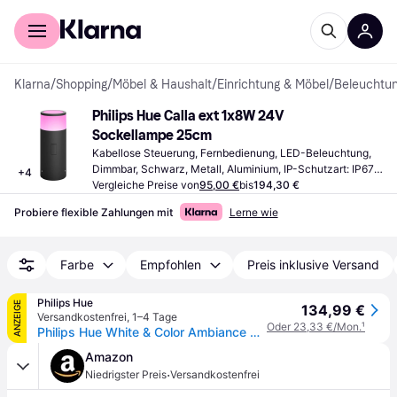
Für Shopper
Für Händler
Klarna
/
Shopping
/
Möbel & Haushalt
/
Einrichtung & Möbel
/
Beleuchtu
Philips Hue Calla ext 1x8W 24V 
Sockellampe 25cm
Kabellose Steuerung, Fernbedienung, LED-Beleuchtung, 
Dimmbar, Schwarz, Metall, Aluminium, IP-Schutzart: IP67, 
+
4
IP65
Vergleiche Preise von
95,00 €
bis
194,30 €
Probiere flexible Zahlungen mit
Lerne wie
Farbe
Empfohlen
Preis inklusive Versand
Philips Hue
ANZEIGE
134,99 €
Versandkostenfrei
,
1–4 Tage
Oder 23,33 €/Mon.
¹
Philips Hue White & Color Ambiance Calla Outdoor Sockelleuchte - Schwarz
Amazon
·
Niedrigster Preis
Versandkostenfrei