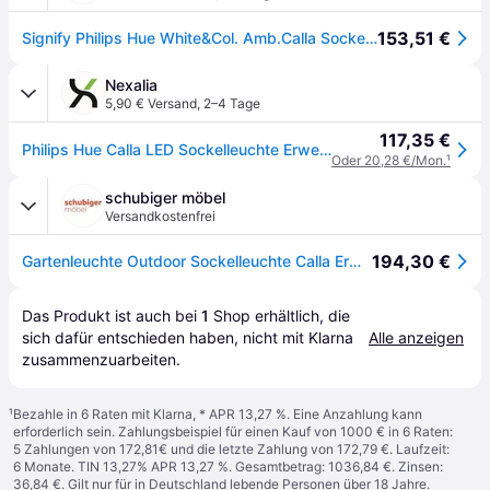
153,51 €
Signify Philips Hue White&Col. Amb.Calla Sockell Erw. klein schwarz
Nexalia
5,90 € Versand
,
2–4 Tage
117,35 €
Philips Hue Calla LED Sockelleuchte Erweit.schw.
Oder 20,28 €/Mon.
¹
schubiger möbel
Versandkostenfrei
194,30 €
Gartenleuchte Outdoor Sockelleuchte Calla Erweiterung
Das Produkt ist auch bei 
1
Shop
 erhältlich, die 
sich dafür entschieden haben, nicht mit Klarna 
Alle anzeigen
zusammenzuarbeiten.
¹
Bezahle in 6 Raten mit Klarna, * APR 13,27 %. Eine Anzahlung kann
erforderlich sein. Zahlungsbeispiel für einen Kauf von 1000 € in 6 Raten:
5 Zahlungen von 172,81€ und die letzte Zahlung von 172,79 €. Laufzeit:
6 Monate. TIN 13,27% APR 13,27 %. Gesamtbetrag: 1036,84 €. Zinsen:
36,84 €. Gilt nur für in Deutschland lebende Personen über 18 Jahre.