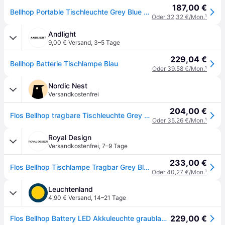
187,00 €
Bellhop Portable Tischleuchte Grey Blue - Flos - Wohnzimmer - Design - Kunststoff - Mit Schirm
Oder 32,32 €/Mon.
¹
Andlight
9,00 € Versand
,
3–5 Tage
229,04 €
Bellhop Batterie Tischlampe Blau
Oder 39,58 €/Mon.
¹
Nordic Nest
Versandkostenfrei
204,00 €
Flos Bellhop tragbare Tischleuchte Grey blue
Oder 35,26 €/Mon.
¹
Royal Design
Versandkostenfrei
,
7–9 Tage
233,00 €
Flos Bellhop Tischlampe Tragbar Grey Blue - Tragbare Leuchten Polycarbonat Graublau - F1060014
Oder 40,27 €/Mon.
¹
Leuchtenland
4,90 € Versand
,
14–21 Tage
229,00 €
Flos Bellhop Battery LED Akkuleuchte graublau glänzend