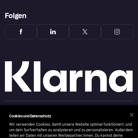
Folgen
Copyright © 2005-2026 Klarna Bank AB (publ). Headquarters: Stockholm, Sweden. All
rights reserved. Klarna Bank AB (publ). Sveavägen 46, 111 34 Stockholm. Organization
Cookies und Datenschutz
number: 556737-0431
Wir verwenden Cookies, damit unsere Website optimal funktioniert, und
Nutzungsbedingungen
Cookies
Klarna.com
um dein Surfverhalten zu analysieren und zu personalisieren. Außerdem
teilen wir Daten mit unseren Werbepartner:innen. Du kannst deine