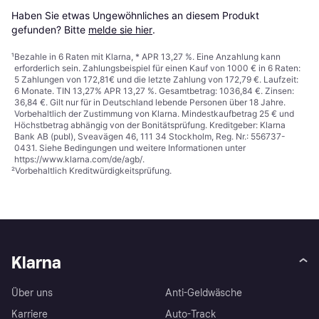
Haben Sie etwas Ungewöhnliches an diesem Produkt 
gefunden? Bitte 
melde sie hier
.
¹
Bezahle in 6 Raten mit Klarna, * APR 13,27 %. Eine Anzahlung kann
erforderlich sein. Zahlungsbeispiel für einen Kauf von 1000 € in 6 Raten:
5 Zahlungen von 172,81€ und die letzte Zahlung von 172,79 €. Laufzeit:
6 Monate. TIN 13,27% APR 13,27 %. Gesamtbetrag: 1036,84 €. Zinsen:
36,84 €. Gilt nur für in Deutschland lebende Personen über 18 Jahre.
Vorbehaltlich der Zustimmung von Klarna. Mindestkaufbetrag 25 € und
Höchstbetrag abhängig von der Bonitätsprüfung. Kreditgeber: Klarna
Bank AB (publ), Sveavägen 46, 111 34 Stockholm, Reg. Nr.: 556737-
0431. Siehe Bedingungen und weitere Informationen unter
https://www.klarna.com/de/agb/
.
²
Vorbehaltlich Kreditwürdigkeitsprüfung.
Klarna
Über uns
Anti-Geldwäsche
Karriere
Auto-Track