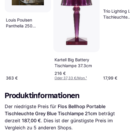
Trio Lighting L
Tischleuchte
Louis Poulsen
Tischlampe
Panthella 250
Portable LED
Akkuleuchte
Tischlampe
Kartell Big Battery
Tischlampe 37.3cm
216 €
363 €
17,99 €
Oder 37,33 €/Mon.
¹
Produktinformationen
Der niedrigste Preis für 
Flos Bellhop Portable 
Tischleuchte Grey Blue Tischlampe 21cm
 beträgt 
derzeit 
187,00 €
. Dies ist der günstigste Preis im 
Vergleich zu 
5
 anderen Shops.