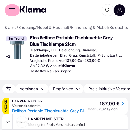
Für Shopper
Für Händler
Klarna
/
Shopping
/
Möbel & Haushalt
/
Einrichtung & Möbel
/
Beleuchtu
Flos Bellhop Portable Tischleuchte Grey 
Im Trend
Blue Tischlampe 21cm
Tischlampe, LED-Beleuchtung, Dimmbar, 
Batteriebetrieben, Blau, Grau, Kunststoff, IP-Schutzart: 
+
2
IP20
Vergleiche Preise von
187,00 €
bis
233,00 €
Ab 32,32 €/Mon. mit
Teste flexible Zahlungen*
Versionen
Empfohlen
Preis inklusive Versan
LAMPEN MEISTER
ANZEIGE
187,00 €
Versandkostenfrei
Oder 32,32 €/Mon.
¹
Bellhop Portable Tischleuchte Grey Blue - Flos - Wohnzimmer - Design - Kunststoff - Mit Schirm
LAMPEN MEISTER
·
Niedrigster Preis
Versandkostenfrei