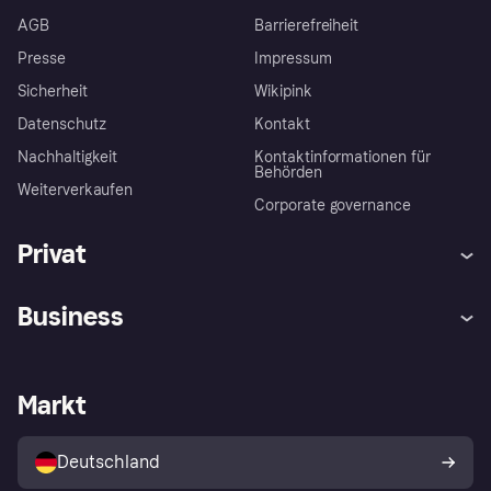
AGB
Barrierefreiheit
Presse
Impressum
Sicherheit
Wikipink
Datenschutz
Kontakt
Nachhaltigkeit
Kontaktinformationen für
Behörden
Weiterverkaufen
Corporate governance
Privat
Hilfe
Beschwerden
Business
Einloggen
Sicher shoppen mit Klarna
Händlersupport
Entwicklerseite
Mit Klarna einkaufen
Festgeld
Händlerportal
Betriebsstatus
Markt
Klarna App
Datenschutzeinstellungen
Mit Klarna verkaufen
Plattformen und Partner
Shops entdecken
Dein Widerrufsrecht
Deutschland
Käuferschutzrichtlinie