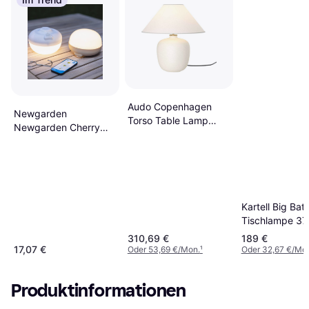
Audo Copenhagen
Newgarden
Torso Table Lamp
Newgarden Cherry
Bordlampe H37 x Ø35
LED-
cm Tischlampe 37cm
Dekorationsleuchte
beige/weiß
Tischlampe
Kartell Big Bat
Tischlampe 37
310,69 €
189 €
17,07 €
Oder 53,69 €/Mon.
¹
Oder 32,67 €/Mo
Produktinformationen