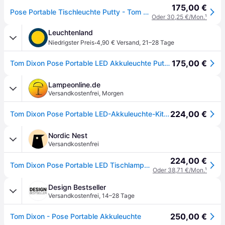
175,00 €
Pose Portable Tischleuchte Putty - Tom Dixon - Wohnzimmer - Design - Kunststoff - Einflammig
Oder 30,25 €/Mon.
¹
Leuchtenland
·
Niedrigster Preis
4,90 € Versand
,
21–28 Tage
175,00 €
Tom Dixon Pose Portable LED Akkuleuchte Putty (beige)
Lampeonline.de
Versandkostenfrei
,
Morgen
224,00 €
Tom Dixon Pose Portable LED-Akkuleuchte-Kittgrau-mit LED (2700K/3000K)
Nordic Nest
Versandkostenfrei
224,00 €
Tom Dixon Pose Portable LED Tischlampe Putty
Oder 38,71 €/Mon.
¹
Design Bestseller
Versandkostenfrei
,
14–28 Tage
250,00 €
Tom Dixon - Pose Portable Akkuleuchte