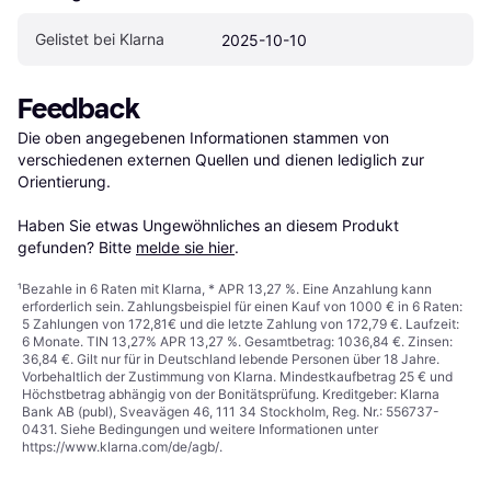
Gelistet bei Klarna
2025-10-10
Feedback
Die oben angegebenen Informationen stammen von 
verschiedenen externen Quellen und dienen lediglich zur 
Orientierung.

Haben Sie etwas Ungewöhnliches an diesem Produkt 
gefunden? Bitte 
melde sie hier
.
¹
Bezahle in 6 Raten mit Klarna, * APR 13,27 %. Eine Anzahlung kann
erforderlich sein. Zahlungsbeispiel für einen Kauf von 1000 € in 6 Raten:
5 Zahlungen von 172,81€ und die letzte Zahlung von 172,79 €. Laufzeit:
6 Monate. TIN 13,27% APR 13,27 %. Gesamtbetrag: 1036,84 €. Zinsen:
36,84 €. Gilt nur für in Deutschland lebende Personen über 18 Jahre.
Vorbehaltlich der Zustimmung von Klarna. Mindestkaufbetrag 25 € und
Höchstbetrag abhängig von der Bonitätsprüfung. Kreditgeber: Klarna
Bank AB (publ), Sveavägen 46, 111 34 Stockholm, Reg. Nr.: 556737-
0431. Siehe Bedingungen und weitere Informationen unter
https://www.klarna.com/de/agb/
.