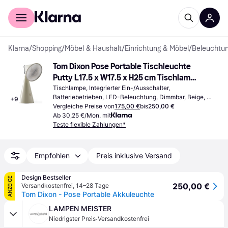
Für Shopper
Für Händler
Klarna
/
Shopping
/
Möbel & Haushalt
/
Einrichtung & Möbel
/
Beleuchtu
Tom Dixon Pose Portable Tischleuchte 
Putty L17.5 x W17.5 x H25 cm Tischlampe 
25cm
Tischlampe, Integrierter Ein-/Ausschalter, 
Batteriebetrieben, LED-Beleuchtung, Dimmbar, Beige, 
+
9
Kunststoff, IP-Schutzart: IP20
Vergleiche Preise von
175,00 €
bis
250,00 €
Ab 30,25 €/Mon. mit
Teste flexible Zahlungen*
Empfohlen
Preis inklusive Versand
Design Bestseller
ANZEIGE
250,00 €
Versandkostenfrei
,
14–28 Tage
Tom Dixon - Pose Portable Akkuleuchte
LAMPEN MEISTER
·
Niedrigster Preis
Versandkostenfrei