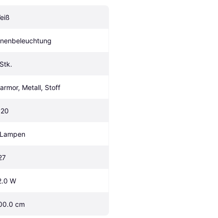
eiß
nnenbeleuchtung
 Stk.
armor, Metall, Stoff
P20
 Lampen
27
2.0 W
00.0 cm