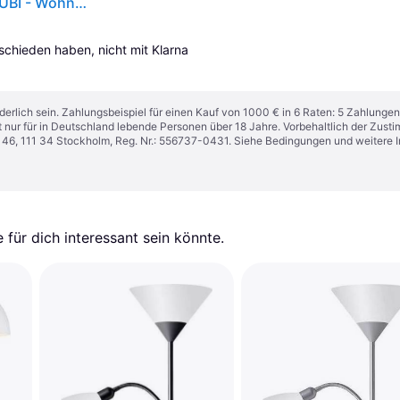
Gravity XL Low Stehleuchte White Marble/White - GUBI - Wohnzimmer - Marmor
tschieden haben, nicht mit Klarna 
derlich sein. Zahlungsbeispiel für einen Kauf von 1000 € in 6 Raten: 5 Zahlungen
t nur für in Deutschland lebende Personen über 18 Jahre. Vorbehaltlich der Zu
n 46, 111 34 Stockholm, Reg. Nr.: 556737-0431. Siehe Bedingungen und weitere 
für dich interessant sein könnte.