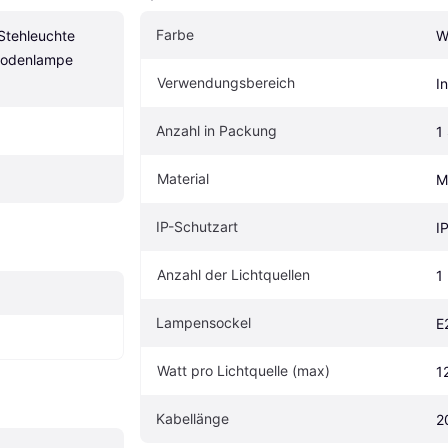
Farbe
Stehleuchte 
W
odenlampe 
Verwendungsbereich
I
Anzahl in Packung
1
Material
M
IP-Schutzart
I
Anzahl der Lichtquellen
1
Lampensockel
E
Watt pro Lichtquelle (max)
1
Kabellänge
2