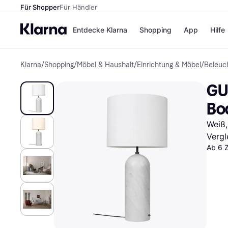
Für Shopper
Für Händler
Entdecke Klarna
Shopping
App
Hilfe
Klarna
/
Shopping
/
Möbel & Haushalt
/
Einrichtung & Möbel
/
Beleuc
Zahlungsmethoden
Shops
Zahlungsmethoden
Kaufla
GU
Sofort bezahlen
eBay
Bezahle in 3
Temu
Bo
Teilzahlungen
Samsu
Bezahle in bis zu 30
SHEIN
Weiß,
Tagen
Vergl
Ratenzahlung
Ab 6 
Alle Shops