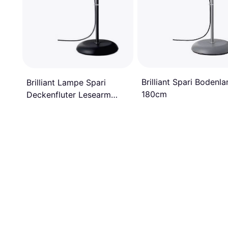
Brilliant Spari Bodenl
Brilliant Lampe Spari
180cm
Deckenfluter Lesearm
Schwarz Weiß 1x 60W
Bodenlampe 180cm