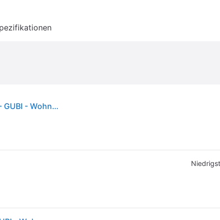
pezifikationen
Gravity XL Low Stehleuchte White Marble/White - GUBI - Wohnzimmer - Marmor
Niedrigst