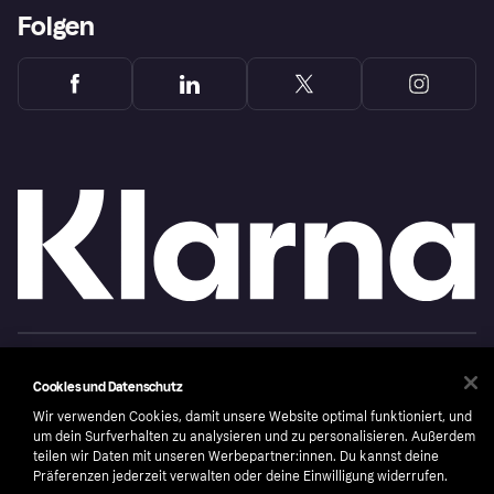
Folgen
Copyright © 2005-2026 Klarna Bank AB (publ). Headquarters: Stockholm, Sweden. All
rights reserved. Klarna Bank AB (publ). Sveavägen 46, 111 34 Stockholm. Organization
Cookies und Datenschutz
number: 556737-0431
Wir verwenden Cookies, damit unsere Website optimal funktioniert, und
Nutzungsbedingungen
Cookies
Klarna.com
um dein Surfverhalten zu analysieren und zu personalisieren. Außerdem
teilen wir Daten mit unseren Werbepartner:innen. Du kannst deine
Präferenzen jederzeit verwalten oder deine Einwilligung widerrufen.