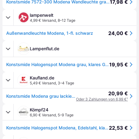
17,98 €
Konstsmide 7572-300 Modena Wandleuchte grau lackiertes Aluminium, klares Glas, Reflektor
lampenwelt
4,99 € Versand
,
8–12 Tage
24,00 €
Außenwandleuchte Modena, 1-fl. schwarz
Lampenflut.de
19,95 €
Konstsmide Halogenspot Modena grau, klares Glas 7572-300
Kaufland.de
5,49 € Versand
,
3–4 Tage
20,99 €
Konstsmide Modena grau lackiertes Aluminium, klares Glas, Reflektor 7572-300
Oder 3 Zahlungen von 6,99 €
¹
Kömpf24
6,90 € Versand
,
5–9 Tage
22,53 €
Konstsmide Halogenspot Modena, Edelstahl, klares Glas (7572-000)