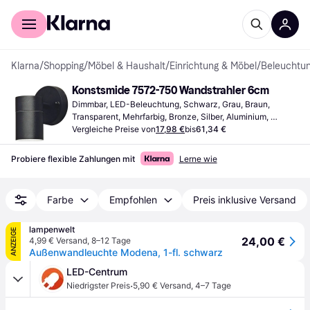
Für Shopper
Für Händler
Klarna
/
Shopping
/
Möbel & Haushalt
/
Einrichtung & Möbel
/
Beleuchtu
Konstsmide 7572-750 Wandstrahler 6cm
Dimmbar, LED-Beleuchtung, Schwarz, Grau, Braun, 
Transparent, Mehrfarbig, Bronze, Silber, Aluminium, 
Edelstahl, Chrom, Glas, Aluminium, Stahl, Metall, Edelstahl, 
Vergleiche Preise von
17,98 €
bis
61,34 €
Zink, IP-Schutzart: IP44, IP20, IP46, Lampensockel: E27, 
E14, GU10, G10
Probiere flexible Zahlungen mit
Lerne wie
Farbe
Empfohlen
Preis inklusive Versand
lampenwelt
ANZEIGE
24,00 €
4,99 € Versand
,
8–12 Tage
Außenwandleuchte Modena, 1-fl. schwarz
LED-Centrum
·
Niedrigster Preis
5,90 € Versand
,
4–7 Tage