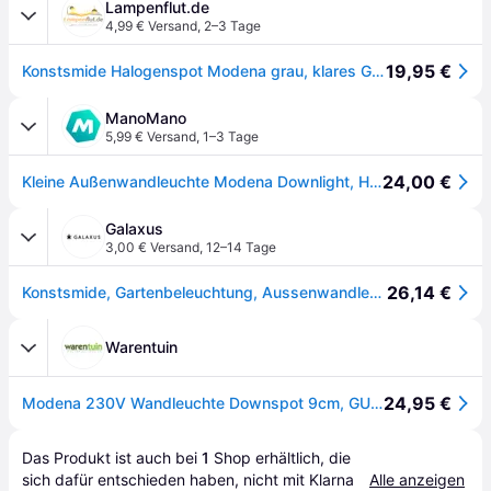
Lampenflut.de
4,99 € Versand
,
2–3 Tage
19,95 €
Konstsmide Halogenspot Modena grau, klares Glas 7572-300
ManoMano
5,99 € Versand
,
1–3 Tage
24,00 €
Kleine Außenwandleuchte Modena Downlight, Höhe 9cm, Aluminium Grau
Galaxus
3,00 € Versand
,
12–14 Tage
26,14 €
Konstsmide, Gartenbeleuchtung, Aussenwandleuchte Halogen GU10 (GU10, IP44)
Warentuin
24,95 €
Modena 230V Wandleuchte Downspot 9cm, GU10, max 35W
Das Produkt ist auch bei 
1
Shop
 erhältlich, die 
sich dafür entschieden haben, nicht mit Klarna 
Alle anzeigen