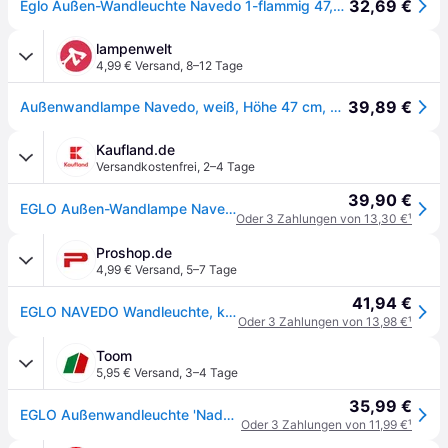
32,69 €
Eglo Außen-Wandleuchte Navedo 1-flammig 47,5 cm x 20 cm Weiß
lampenwelt
4,99 € Versand
,
8–12 Tage
39,89 €
Außenwandlampe Navedo, weiß, Höhe 47 cm, Metall, abwärts
Kaufland.de
Versandkostenfrei
,
2–4 Tage
39,90 €
EGLO Außen-Wandlampe Navedo, 1 flammige Außenleuchte, Wandleuchte aus Aluguss und Glas, Farbe: Weiß, Fassung: E27, IP44
Oder 3 Zahlungen von 13,30 €
¹
Proshop.de
4,99 € Versand
,
5–7 Tage
41,94 €
EGLO NAVEDO Wandleuchte, klar
Oder 3 Zahlungen von 13,98 €
¹
Toom
5,95 € Versand
,
3–4 Tage
35,99 €
EGLO Außenwandleuchte 'Nadela' 60 W IP 44 21,5 x 29 cm
Oder 3 Zahlungen von 11,99 €
¹