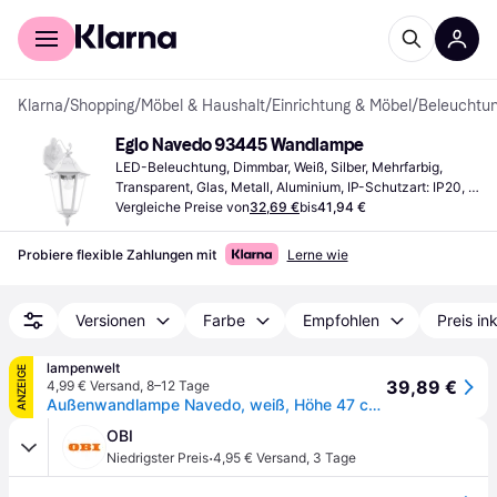
Für Shopper
Für Händler
Klarna
/
Shopping
/
Möbel & Haushalt
/
Einrichtung & Möbel
/
Beleuchtu
Eglo Navedo 93445 Wandlampe
LED-Beleuchtung, Dimmbar, Weiß, Silber, Mehrfarbig, 
Transparent, Glas, Metall, Aluminium, IP-Schutzart: IP20, 
IP44, Lampensockel: E27
Vergleiche Preise von
32,69 €
bis
41,94 €
Probiere flexible Zahlungen mit
Lerne wie
Versionen
Farbe
Empfohlen
Preis in
lampenwelt
ANZEIGE
39,89 €
4,99 € Versand
,
8–12 Tage
Außenwandlampe Navedo, weiß, Höhe 47 cm, Metall, abwärts
OBI
·
Niedrigster Preis
4,95 € Versand
,
3 Tage