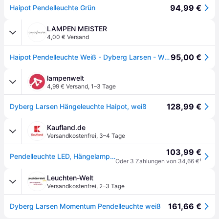
94,99 €
Haipot Pendelleuchte Grün
LAMPEN MEISTER
4,00 € Versand
95,00 €
Haipot Pendelleuchte Weiß - Dyberg Larsen - Wohnzimmer - Skandinavisch - Metall - Einflammig
lampenwelt
4,99 € Versand
,
1–3 Tage
128,99 €
Dyberg Larsen Hängeleuchte Haipot, weiß
Kaufland.de
Versandkostenfrei
,
3–4 Tage
103,99 €
Pendelleuchte LED, Hängelampe, Deckenlampe Pendel, Pendellampe Esstisch, Pendelleuchte für Wohnzimmer, Skandinavische Design, Haipot Gelb
Oder 3 Zahlungen von 34,66 €
¹
Leuchten-Welt
Versandkostenfrei
,
2–3 Tage
161,66 €
Dyberg Larsen Momentum Pendelleuchte weiß