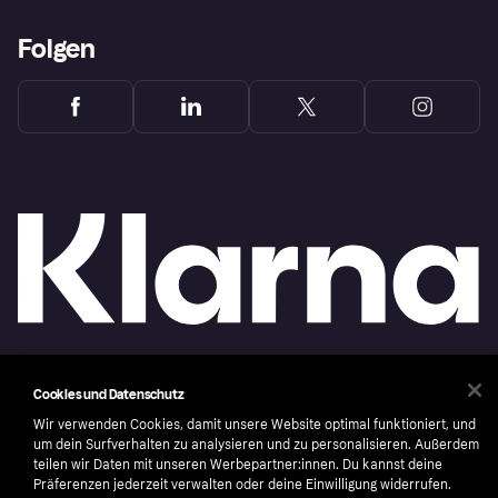
Folgen
Copyright © 2005-2026 Klarna Bank AB (publ). Headquarters: Stockholm, Sweden. All
Cookies und Datenschutz
rights reserved. Klarna Bank AB (publ). Sveavägen 46, 111 34 Stockholm. Organization
number: 556737-0431
Wir verwenden Cookies, damit unsere Website optimal funktioniert, und
um dein Surfverhalten zu analysieren und zu personalisieren. Außerdem
Nutzungsbedingungen
Cookies
Klarna.com
teilen wir Daten mit unseren Werbepartner:innen. Du kannst deine
Präferenzen jederzeit verwalten oder deine Einwilligung widerrufen.