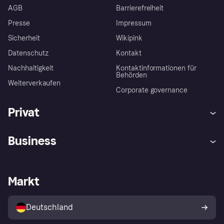
AGB
Barrierefreiheit
Presse
Impressum
Sicherheit
Wikipink
Datenschutz
Kontakt
Nachhaltigkeit
Kontaktinformationen für
Behörden
Weiterverkaufen
Corporate governance
Privat
Hilfe
Beschwerden
Business
Einloggen
Sicher shoppen mit Klarna
Händlersupport
Entwicklerseite
Mit Klarna einkaufen
Festgeld
Händlerportal
Betriebsstatus
Markt
Klarna App
Datenschutzeinstellungen
Mit Klarna verkaufen
Plattformen und Partner
Shops entdecken
Dein Widerrufsrecht
Deutschland
Käuferschutzrichtlinie