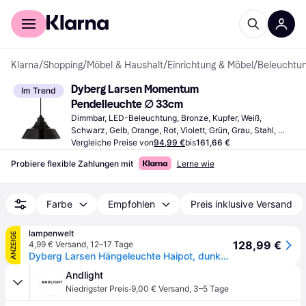
Für Shopper
Für Händler
Klarna
/
Shopping
/
Möbel & Haushalt
/
Einrichtung & Möbel
/
Beleuchtu
Dyberg Larsen Momentum 
Im Trend
Pendelleuchte ∅ 33cm
Dimmbar, LED-Beleuchtung, Bronze, Kupfer, Weiß, 
Schwarz, Gelb, Orange, Rot, Violett, Grün, Grau, Stahl, 
Metall, Stoff, Glas, Keramik, Aluminium, Opalflex, IP-
Vergleiche Preise von
94,99 €
bis
161,66 €
Schutzart: IP20, IP65, Lampensockel: E27
Probiere flexible Zahlungen mit
Lerne wie
Farbe
Empfohlen
Preis inklusive Versand
lampenwelt
ANZEIGE
128,99 €
4,99 € Versand
,
12–17 Tage
Dyberg Larsen Hängeleuchte Haipot, dunkelgrün
Andlight
·
Niedrigster Preis
9,00 € Versand
,
3–5 Tage