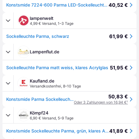
40,52 €
Konstsmide 7224-600 Parma LED-Sockelleuchte E27 75W Grün
lampenwelt
4,99 € Versand
,
1–3 Tage
61,99 €
Sockelleuchte Parma, schwarz
Lampenflut.de
51,95 €
Sockelleuchte Parma matt weiss, klares Acrylglas
Kaufland.de
Versandkostenfrei
,
8–10 Tage
50,83 €
Konstsmide Parma Sockelleuchte grün lackiertes Aluminium, klares Acrylglas 7224-600
Oder 3 Zahlungen von 16,94 €
¹
Kömpf24
6,90 € Versand
,
5–9 Tage
41,89 €
Konstsmide Sockelleuchte Parma, grün, klares Acrylglas (7224-600)