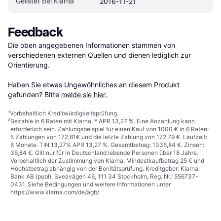
Gelistet bei Klarna
2016-11-21
Feedback
Die oben angegebenen Informationen stammen von 
verschiedenen externen Quellen und dienen lediglich zur 
Orientierung.

Haben Sie etwas Ungewöhnliches an diesem Produkt 
gefunden? Bitte 
melde sie hier
.
¹
Vorbehaltlich Kreditwürdigkeitsprüfung.
²
Bezahle in 6 Raten mit Klarna, * APR 13,27 %. Eine Anzahlung kann
erforderlich sein. Zahlungsbeispiel für einen Kauf von 1000 € in 6 Raten:
5 Zahlungen von 172,81€ und die letzte Zahlung von 172,79 €. Laufzeit:
6 Monate. TIN 13,27% APR 13,27 %. Gesamtbetrag: 1036,84 €. Zinsen:
36,84 €. Gilt nur für in Deutschland lebende Personen über 18 Jahre.
Vorbehaltlich der Zustimmung von Klarna. Mindestkaufbetrag 25 € und
Höchstbetrag abhängig von der Bonitätsprüfung. Kreditgeber: Klarna
Bank AB (publ), Sveavägen 46, 111 34 Stockholm, Reg. Nr.: 556737-
0431. Siehe Bedingungen und weitere Informationen unter
https://www.klarna.com/de/agb/
.