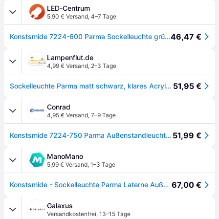
LED-Centrum
5,90 € Versand
,
4–7 Tage
46,47 €
Konstsmide 7224-600 Parma Sockelleuchte grün lackiertes Aluminium, klares Acrylglas
Lampenflut.de
4,99 € Versand
,
2–3 Tage
51,95 €
Sockelleuchte Parma matt schwarz, klares Acrylglas
Conrad
4,95 € Versand
,
7–9 Tage
51,99 €
Konstsmide 7224-750 Parma Außenstandleuchte Energiesparlampe E27 75 W Schwarz
ManoMano
5,99 € Versand
,
1–3 Tage
67,00 €
Konstsmide - Sockelleuchte Parma Laterne Außen Im Landhausstil, Weiß, Höhe 54cm
Galaxus
Versandkostenfrei
,
13–15 Tage