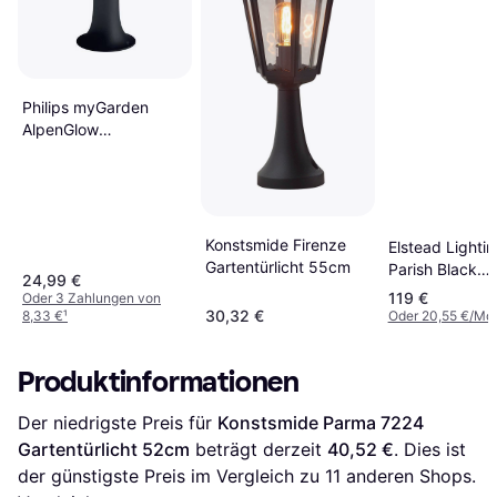
Philips myGarden
AlpenGlow
Gartentürlicht 30.2cm
Konstsmide Firenze
Elstead Lighti
Gartentürlicht 55cm
Parish Black
24,99 €
Gartentürlicht
119 €
Oder 3 Zahlungen von
30,32 €
8,33 €
¹
Oder 20,55 €/Mo
Produktinformationen
Der niedrigste Preis für 
Konstsmide Parma 7224 
Gartentürlicht 52cm
 beträgt derzeit 
40,52 €
. Dies ist 
der günstigste Preis im Vergleich zu 
11
 anderen Shops.