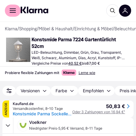
Für Shopper
Für Händler
Klarna
/
Shopping
/
Möbel & Haushalt
/
Einrichtung & Möbel
/
Beleuchtu
Konstsmide Parma 7224 Gartentürlicht 
52cm
LED-Beleuchtung, Dimmbar, Grün, Grau, Transparent, 
Weiß, Schwarz, Aluminium, Glas, Acryl, Kunststoff, IP-
Schutzart: IP42, IP44, IP54, Lampensockel: E27
Vergleiche Preise von
40,52 €
bis
67,00 €
Probiere flexible Zahlungen mit
Lerne wie
Versionen
Farbe
Empfohlen
Preis in
Kaufland.de
ANZEIGE
50,83 €
Versandkostenfrei
,
8–10 Tage
Oder 3 Zahlungen von 16,94 €
¹
Konstsmide Parma Sockelleuchte schwarz lackiertes Aluminium, klares Acrylglas 7224-750
Voelkner
·
Niedrigster Preis
5,95 € Versand
,
8–11 Tage