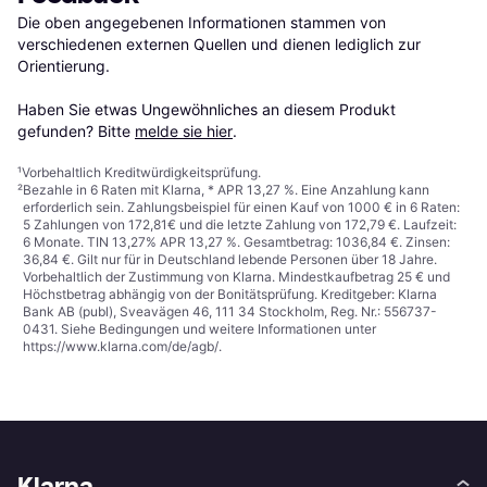
Die oben angegebenen Informationen stammen von 
verschiedenen externen Quellen und dienen lediglich zur 
Orientierung.

Haben Sie etwas Ungewöhnliches an diesem Produkt 
gefunden? Bitte 
melde sie hier
.
¹
Vorbehaltlich Kreditwürdigkeitsprüfung.
²
Bezahle in 6 Raten mit Klarna, * APR 13,27 %. Eine Anzahlung kann
erforderlich sein. Zahlungsbeispiel für einen Kauf von 1000 € in 6 Raten:
5 Zahlungen von 172,81€ und die letzte Zahlung von 172,79 €. Laufzeit:
6 Monate. TIN 13,27% APR 13,27 %. Gesamtbetrag: 1036,84 €. Zinsen:
36,84 €. Gilt nur für in Deutschland lebende Personen über 18 Jahre.
Vorbehaltlich der Zustimmung von Klarna. Mindestkaufbetrag 25 € und
Höchstbetrag abhängig von der Bonitätsprüfung. Kreditgeber: Klarna
Bank AB (publ), Sveavägen 46, 111 34 Stockholm, Reg. Nr.: 556737-
0431. Siehe Bedingungen und weitere Informationen unter
https://www.klarna.com/de/agb/
.
Klarna