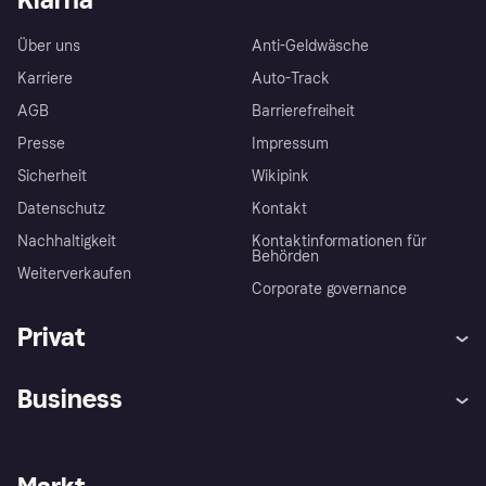
Über uns
Anti-Geldwäsche
Karriere
Auto-Track
AGB
Barrierefreiheit
Presse
Impressum
Sicherheit
Wikipink
Datenschutz
Kontakt
Nachhaltigkeit
Kontaktinformationen für
Behörden
Weiterverkaufen
Corporate governance
Privat
Hilfe
Beschwerden
Business
Einloggen
Sicher shoppen mit Klarna
Händlersupport
Entwicklerseite
Mit Klarna einkaufen
Festgeld
Händlerportal
Betriebsstatus
Klarna App
Datenschutzeinstellungen