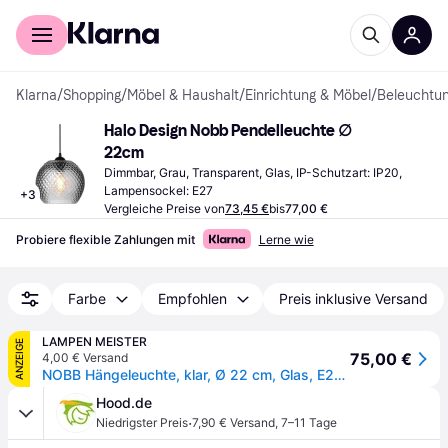
Für Shopper
Für Händler
Klarna
/
Shopping
/
Möbel & Haushalt
/
Einrichtung & Möbel
/
Beleuchtu
Halo Design Nobb Pendelleuchte ∅ 
22cm
Dimmbar, Grau, Transparent, Glas, IP-Schutzart: IP20, 
Lampensockel: E27
+
3
Vergleiche Preise von
73,45 €
bis
77,00 €
Probiere flexible Zahlungen mit
Lerne wie
Farbe
Empfohlen
Preis inklusive Versand
LAMPEN MEISTER
ANZEIGE
75,00 €
4,00 € Versand
NOBB Hängeleuchte, klar, Ø 22 cm, Glas, E27 - Halo Design - Wohnzimmer - Einflammig
Hood.de
·
Niedrigster Preis
7,90 € Versand
,
7–11 Tage