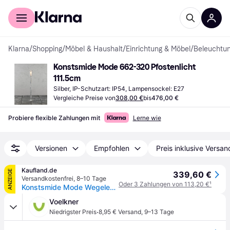
Für Shopper
Für Händler
Klarna
/
Shopping
/
Möbel & Haushalt
/
Einrichtung & Möbel
/
Beleuchtu
Konstsmide Mode 662-320 Pfostenlicht 
111.5cm
Silber, IP-Schutzart: IP54, Lampensockel: E27
Vergleiche Preise von
308,00 €
bis
476,00 €
Probiere flexible Zahlungen mit
Lerne wie
Versionen
Empfohlen
Preis inklusive Versan
Kaufland.de
ANZEIGE
339,60 €
Versandkostenfrei
,
8–10 Tage
Oder 3 Zahlungen von 113,20 €
¹
Konstsmide Mode Wegeleuchte galvanisierter Stahl, klares Polyat Glas (bruchsicher und schlagfest), Hand EU 662-320
Voelkner
·
Niedrigster Preis
8,95 € Versand
,
9–13 Tage