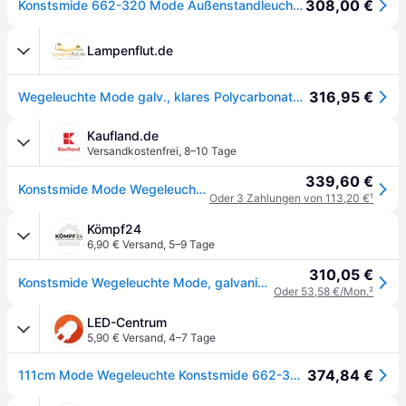
308,00 €
Konstsmide 662-320 Mode Außenstandleuchte Glühlampe, Energiesparlampe E27 60W Stahl
Lampenflut.de
316,95 €
Wegeleuchte Mode galv., klares Polycarbonatglas
Kaufland.de
Versandkostenfrei
,
8–10 Tage
339,60 €
Konstsmide Mode Wegeleuchte galvanisierter Stahl, klares Polyat Glas (bruchsicher und schlagfest), Hand EU 662-320
Oder 3 Zahlungen von 113,20 €
¹
Kömpf24
6,90 € Versand
,
5–9 Tage
310,05 €
Konstsmide Wegeleuchte Mode, galvanisiert, klares Polycarbonatglas (662-320)
Oder 53,58 €/Mon.
²
LED-Centrum
5,90 € Versand
,
4–7 Tage
374,84 €
111cm Mode Wegeleuchte Konstsmide 662-320 galvanisierter Stahl bruchsicher und schlagfest