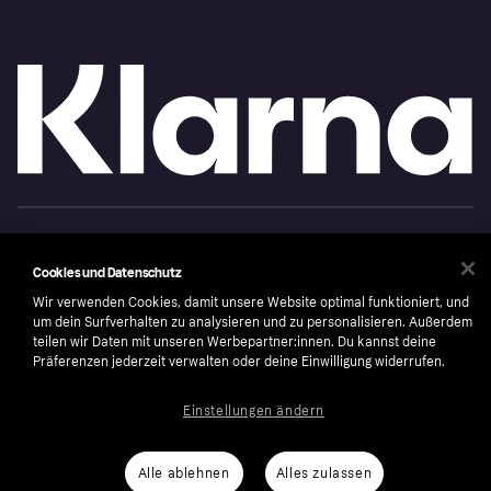
Copyright © 2005-2026 Klarna Bank AB (publ). Headquarters: Stockholm, Sweden. All
rights reserved. Klarna Bank AB (publ). Sveavägen 46, 111 34 Stockholm. Organization
number: 556737-0431
Cookies und Datenschutz
Nutzungsbedingungen
Cookies
Klarna.com
Wir verwenden Cookies, damit unsere Website optimal funktioniert, und
um dein Surfverhalten zu analysieren und zu personalisieren. Außerdem
teilen wir Daten mit unseren Werbepartner:innen. Du kannst deine
Präferenzen jederzeit verwalten oder deine Einwilligung widerrufen.
Einstellungen ändern
Alle ablehnen
Alles zulassen