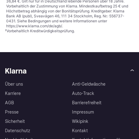
36,84 €. Gilt nur für in Deutschland lebende Personen über 18 Jahre.
Vorbehaltlich der Zustimmung von Klarna. Mindestkaufbetrag 25 € und
Höchstbetrag abhängig von der Bonitätsprüfung. Kreditgeber: Klarna
Bank AB (publ), Sveavägen 46, 111 34 Stockholm, Reg. Nr.: 556737-
0431. Siehe Bedingungen und weitere Informationen unter
https://www.klarna.com/de/agb/
.
²
Vorbehaltlich Kreditwürdigkeitsprüfung.
Klarna
Über uns
Anti-Geldwäsche
Karriere
Auto-Track
AGB
Barrierefreiheit
Presse
Impressum
Sicherheit
Wikipink
Datenschutz
Kontakt