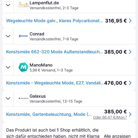
Lampenflut.de
Versandkostenfrei
,
2–3 Tage
316,95 €
Wegeleuchte Mode galv., klares Polycarbonatglas
Conrad
Versandkostenfrei
,
7–9 Tage
385,00 €
Konstsmide 662-320 Mode Außenstandleuchte Glühlampe, Energiesparlampe E27 60 W Stahl
ManoMano
5,99 € Versand
,
1–3 Tage
476,00 €
Konstsmide - Wegeleuchte Mode, E27, Vandalismus Geschützt, Galv. Stahl, Ip54
Galaxus
Versandkostenfrei
,
13–15 Tage
385,00 €
Konstsmide, Gartenbeleuchtung, Mode (E27, IP54)
Oder 66,47 €/Mon.
²
Das Produkt ist auch bei 
1
Shop
 erhältlich, die 
sich dafür entschieden haben, nicht mit Klarna 
Alle anzeigen