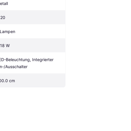
etall
P20
 Lampen
.18 W
ED-Beleuchtung, Integrierter 
in-/Ausschalter
00.0 cm