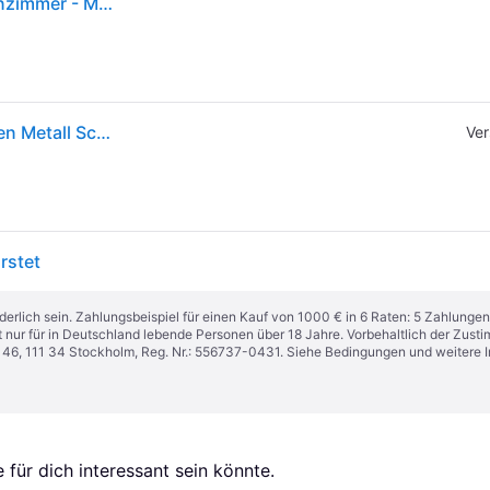
Omega Wandleuchte Black - Globen Lighting - Wohnzimmer - Metall
Globen Lighting Omega Wandleuchte - Wandleuchten Metall Schwarz - 231011
Ver
rstet
derlich sein. Zahlungsbeispiel für einen Kauf von 1000 € in 6 Raten: 5 Zahlungen
t nur für in Deutschland lebende Personen über 18 Jahre. Vorbehaltlich der Zu
n 46, 111 34 Stockholm, Reg. Nr.: 556737-0431. Siehe Bedingungen und weitere 
für dich interessant sein könnte.