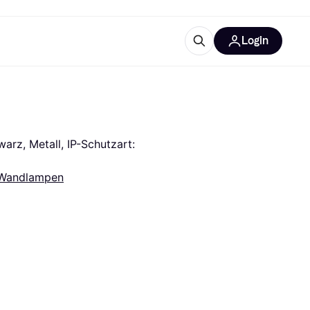
Login
Weitere Informationen
sstattung
M
Was ist Klarna?
Artikel
arz, Metall, IP-Schutzart: 
Wandlampen
tegorien