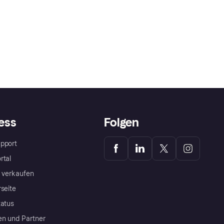
ess
Folgen
pport
rtal
a verkaufen
rseite
tatus
en und Partner