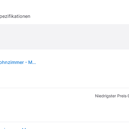
pezifikationen
Omega Wandleuchte Black - Globen Lighting - Wohnzimmer - Metall
·
Niedrigster Preis