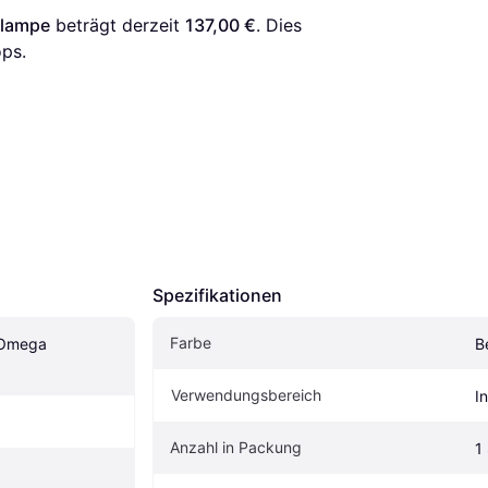
dlampe
 beträgt derzeit 
137,00 €
. Dies 
ps.
Spezifikationen
Farbe
 Omega 
B
Verwendungsbereich
I
Anzahl in Packung
1