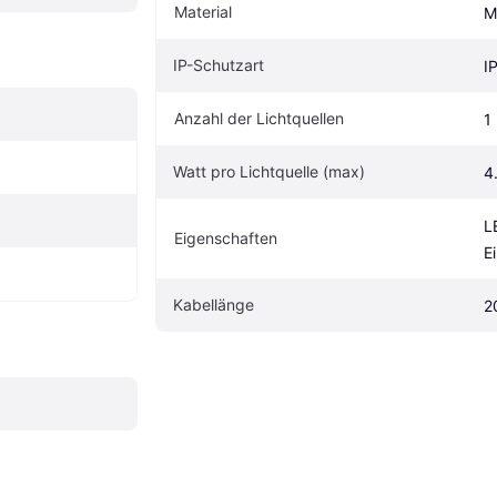
Material
M
IP-Schutzart
I
Anzahl der Lichtquellen
1
Watt pro Lichtquelle (max)
4
L
Eigenschaften
E
Kabellänge
2