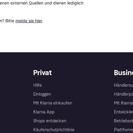
en externen Quellen und dienen lediglich 
? Bitte 
melde sie hier
.
Privat
Busin
Hilfe
Händlersu
Einloggen
Händlerpo
Mit Klarna einkaufen
Mit Klarn
Klarna App
Entwickle
Shops entdecken
Betriebss
Käuferschutzrichtlinie
Plattform