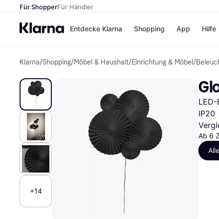
Für Shopper
Für Händler
Entdecke Klarna
Shopping
App
Hilfe
Klarna
/
Shopping
/
Möbel & Haushalt
/
Einrichtung & Möbel
/
Beleuc
Zahlungsmethoden
Shops
Zahlungsmethoden
Kaufla
Gl
Sofort bezahlen
eBay
Bezahle in 3
Temu
LED-B
Teilzahlungen
Samsu
Bezahle in bis zu 30
SHEIN
IP20
Tagen
Vergl
Ratenzahlung
Ab 6 
All
Alle Shops
+14