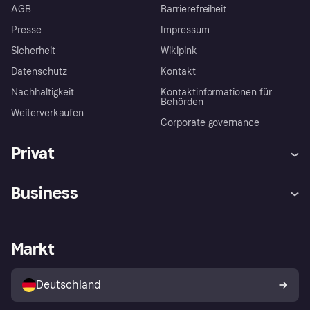
AGB
Barrierefreiheit
Presse
Impressum
Sicherheit
Wikipink
Datenschutz
Kontakt
Nachhaltigkeit
Kontaktinformationen für
Behörden
Weiterverkaufen
Corporate governance
Privat
Hilfe
Beschwerden
Business
Einloggen
Sicher shoppen mit Klarna
Händlersupport
Entwicklerseite
Mit Klarna einkaufen
Festgeld
Händlerportal
Betriebsstatus
Markt
Klarna App
Datenschutzeinstellungen
Mit Klarna verkaufen
Plattformen und Partner
Shops entdecken
Dein Widerrufsrecht
Deutschland
Käuferschutzrichtlinie