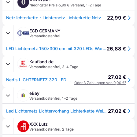
O
·
Niedrigster Preis
5,99 € Versand
,
1–2 Tage
22,99 €
Netzlichterkette - Lichternetz Lichterkette Netz WARMWEISS 3 m - 320 LED - IP44 innen & außen
ECD GERMANY
Versandkostenfrei
26,88 €
LED Lichternetz 150x300 cm mit 320 LEDs Warmweiß IP44
Kaufland.de
Versandkostenfrei
,
3–4 Tage
27,02 €
Nedis LICHTERNETZ 320 LED WW AUSSEN, Girlande, Grün, Weiß, Weihnachten, 6 m, Junge/Mädchen, Modern
Oder 3 Zahlungen von 9,00 €
¹
eBay
Versandkostenfrei
,
1–2 Tage
27,02 €
Led Lichternetz Lichtervorhang Lichterkette Weihnachten Warmweiß 320 Led 3 M
XXX Lutz
Versandkostenfrei
,
2 Tage