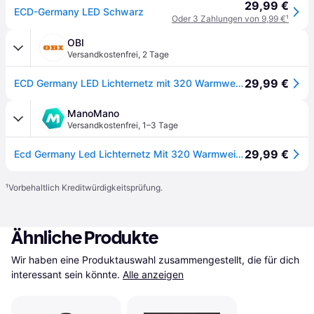
29,99 €
ECD-Germany LED Schwarz
Oder 3 Zahlungen von 9,99 €
¹
OBI
Versandkostenfrei
,
2 Tage
29,99 €
ECD Germany LED Lichternetz mit 320 Warmweiße LEDs 3x1,5 m IP44 Wasserdicht
ManoMano
Versandkostenfrei
,
1–3 Tage
29,99 €
Ecd Germany Led Lichternetz Mit 320 Warmweiße Leds, 3x1,5 M, Weihnachten Led Lichtervorhang Lichterkette Weihnachtsbeleuchtung Lichterkettenvorhang, Für Den Innen- Und Außenbereich, Ip44 Wasserdicht
¹
Vorbehaltlich Kreditwürdigkeitsprüfung.
Ähnliche Produkte
Wir haben eine Produktauswahl zusammengestellt, die für dich 
interessant sein könnte.
Alle anzeigen