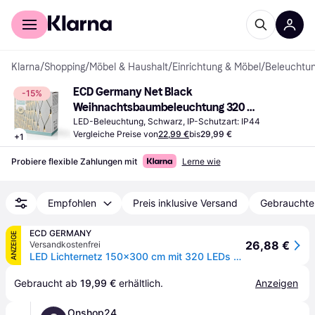
Für Shopper
Für Händler
Klarna
/
Shopping
/
Möbel & Haushalt
/
Einrichtung & Möbel
/
Beleuchtu
ECD Germany Net Black 
-15%
Weihnachtsbaumbeleuchtung 320 
Lampen
LED-Beleuchtung, Schwarz, IP-Schutzart: IP44
Vergleiche Preise von
22,99 €
bis
29,99 €
+
1
Probiere flexible Zahlungen mit
Lerne wie
Empfohlen
Preis inklusive Versand
Gebrauchte
ECD GERMANY
ANZEIGE
26,88 €
Versandkostenfrei
LED Lichternetz 150x300 cm mit 320 LEDs Warmweiß IP44
Gebraucht ab 
19,99 €
 erhältlich.
Anzeigen
Onshop24