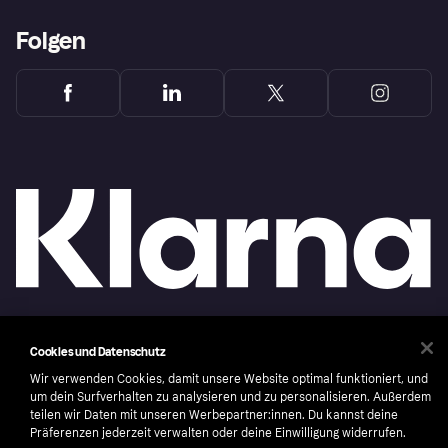
Folgen
Copyright © 2005-2026 Klarna Bank AB (publ). Headquarters: Stockholm, Sweden. All
Cookies und Datenschutz
rights reserved. Klarna Bank AB (publ). Sveavägen 46, 111 34 Stockholm. Organization
number: 556737-0431
Wir verwenden Cookies, damit unsere Website optimal funktioniert, und
um dein Surfverhalten zu analysieren und zu personalisieren. Außerdem
Nutzungsbedingungen
Cookies
Klarna.com
teilen wir Daten mit unseren Werbepartner:innen. Du kannst deine
Präferenzen jederzeit verwalten oder deine Einwilligung widerrufen.