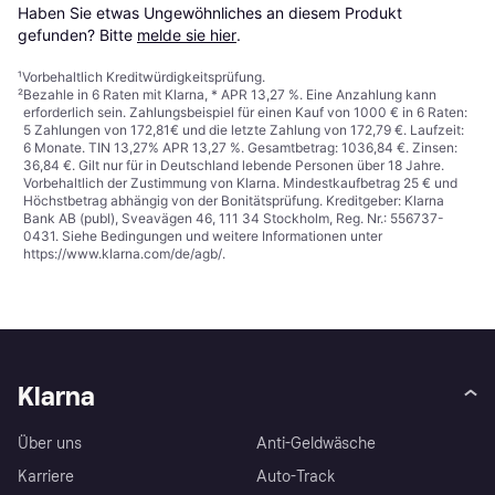
Haben Sie etwas Ungewöhnliches an diesem Produkt 
gefunden? Bitte 
melde sie hier
.
¹
Vorbehaltlich Kreditwürdigkeitsprüfung.
²
Bezahle in 6 Raten mit Klarna, * APR 13,27 %. Eine Anzahlung kann
erforderlich sein. Zahlungsbeispiel für einen Kauf von 1000 € in 6 Raten:
5 Zahlungen von 172,81€ und die letzte Zahlung von 172,79 €. Laufzeit:
6 Monate. TIN 13,27% APR 13,27 %. Gesamtbetrag: 1036,84 €. Zinsen:
36,84 €. Gilt nur für in Deutschland lebende Personen über 18 Jahre.
Vorbehaltlich der Zustimmung von Klarna. Mindestkaufbetrag 25 € und
Höchstbetrag abhängig von der Bonitätsprüfung. Kreditgeber: Klarna
Bank AB (publ), Sveavägen 46, 111 34 Stockholm, Reg. Nr.: 556737-
0431. Siehe Bedingungen und weitere Informationen unter
https://www.klarna.com/de/agb/
.
Klarna
Über uns
Anti-Geldwäsche
Karriere
Auto-Track