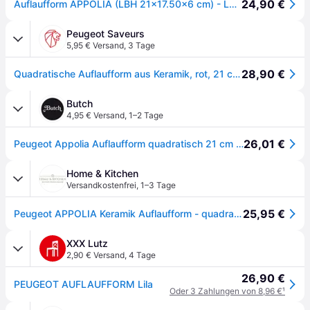
24,90 €
Auflaufform APPOLIA (LBH 21x17.50x6 cm) - LBH 21x17.50x6 cm
Peugeot Saveurs
5,95 € Versand
,
3 Tage
28,90 €
Quadratische Auflaufform aus Keramik, rot, 21 cm Appolia Quadratische Auflaufform aus Keramik, rot, 21 cm
Butch
4,95 € Versand
,
1–2 Tage
26,01 €
Peugeot Appolia Auflaufform quadratisch 21 cm ecru - Keramik
Home & Kitchen
Versandkostenfrei
,
1–3 Tage
25,95 €
Peugeot APPOLIA Keramik Auflaufform - quadratisch - rot - 21 cm
XXX Lutz
2,90 € Versand
,
4 Tage
26,90 €
PEUGEOT AUFLAUFFORM Lila
Oder 3 Zahlungen von 8,96 €
¹