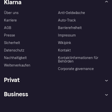
Klarna
Über uns
Anti-Geldwäsche
Karriere
Auto-Track
AGB
Barrierefreiheit
Presse
Impressum
Sicherheit
Wikipink
Datenschutz
Kontakt
Nachhaltigkeit
Kontaktinformationen für
Behörden
Weiterverkaufen
Corporate governance
Privat
Hilfe
Beschwerden
Business
Einloggen
Sicher shoppen mit Klarna
Händlersupport
Entwicklerseite
Mit Klarna einkaufen
Festgeld