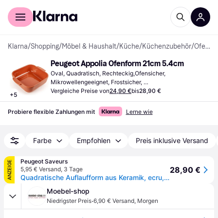
Für Shopper
Für Händler
Klarna
/
Shopping
/
Möbel & Haushalt
/
Küche
/
Küchenzubehör
/
Ofenformen
Peugeot Appolia Ofenform 21cm 5.4cm
Oval, Quadratisch, Rechteckig,Ofensicher, 
Mikrowellengeeignet, Frostsicher, 
Spülmaschinengeeignet, Mit Griff, Steinzeug, Emaille, 
Vergleiche Preise von
24,90 €
bis
28,90 €
+
5
Keramik, Mehrfarbig, Weiß, Schwarz, Rot, Natur, Violett, 
Blau, Grau, Beige, Braun
Probiere flexible Zahlungen mit
Lerne wie
Farbe
Empfohlen
Preis inklusive Versand
Peugeot Saveurs
ANZEIGE
28,90 €
5,95 € Versand
,
3 Tage
Quadratische Auflaufform aus Keramik, ecru, 21 cm Appolia Quadratische Auflaufform aus Keramik, ecru, 21 cm
Moebel-shop
·
Niedrigster Preis
6,90 € Versand
,
Morgen