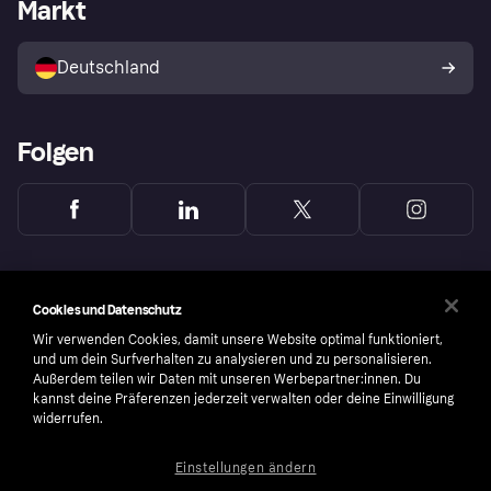
Händlerportal
Betriebsstatus
Markt
Klarna App
Datenschutzeinstellungen
Mit Klarna verkaufen
Plattformen und Partner
Shops entdecken
Dein Widerrufsrecht
Deutschland
Käuferschutzrichtlinie
Folgen
Cookies und Datenschutz
Wir verwenden Cookies, damit unsere Website optimal funktioniert,
und um dein Surfverhalten zu analysieren und zu personalisieren.
Außerdem teilen wir Daten mit unseren Werbepartner:innen. Du
kannst deine Präferenzen jederzeit verwalten oder deine Einwilligung
widerrufen.
Einstellungen ändern
Copyright © 2005-2026 Klarna Bank AB (publ). Headquarters: Stockholm, Sweden. All