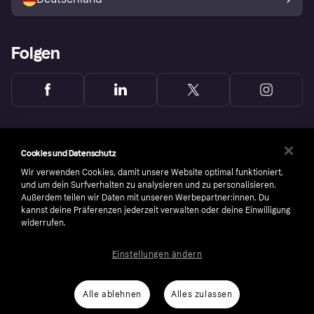
Käuferschutzrichtlinie
Folgen
Cookies und Datenschutz
Wir verwenden Cookies, damit unsere Website optimal funktioniert,
und um dein Surfverhalten zu analysieren und zu personalisieren.
Außerdem teilen wir Daten mit unseren Werbepartner:innen. Du
kannst deine Präferenzen jederzeit verwalten oder deine Einwilligung
widerrufen.
Einstellungen ändern
Copyright © 2005-2026 Klarna Bank AB (publ). Headquarters: Stockholm, Sweden. All
rights reserved. Klarna Bank AB (publ). Sveavägen 46, 111 34 Stockholm. Organization
number: 556737-0431
Alle ablehnen
Alles zulassen
Nutzungsbedingungen
Cookies
Klarna.com