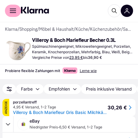
Für Shopper
Für Händler
Klarna
/
Shopping
/
Möbel & Haushalt
/
Küche
/
Küchenzubehör
/
Sahnekännchen
Villeroy & Boch Mariefleur Becher 0.3L
Spülmaschinengeeignet, Mikrowellengeeignet, Porzellan, 
Keramik, Knochenporzellan, Mehrfarbig, Blau, Weiß, Beige, 
Grau
Vergleiche Preise von
23,95 €
bis
36,90 €
Probiere flexible Zahlungen mit
Lerne wie
Farbe
Empfohlen
Preis inklusive Versand
porzellantreff
ANZEIGE
30,26 €
4,95 € Versand
,
1–2 Tage
Villeroy & Boch Mariefleur Gris Basic Milchkännchen 6 Personen 0,27 L
eBay
·
Niedrigster Preis
6,50 € Versand
,
1–2 Tage