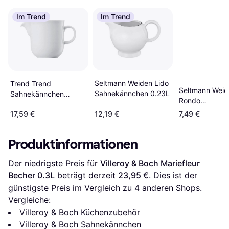
Im Trend
Im Trend
Seltmann Weiden Lido
Trend Trend
Seltmann Weid
Sahnekännchen 0.23L
Sahnekännchen
Rondo
1000Stk. 0.18L
Sahnekännche
17,59 €
12,19 €
7,49 €
Produktinformationen
Der niedrigste Preis für 
Villeroy & Boch Mariefleur 
Becher 0.3L
 beträgt derzeit 
23,95 €
. Dies ist der 
günstigste Preis im Vergleich zu 
4
 anderen Shops.
Vergleiche:
Villeroy & Boch Küchenzubehör
Villeroy & Boch Sahnekännchen