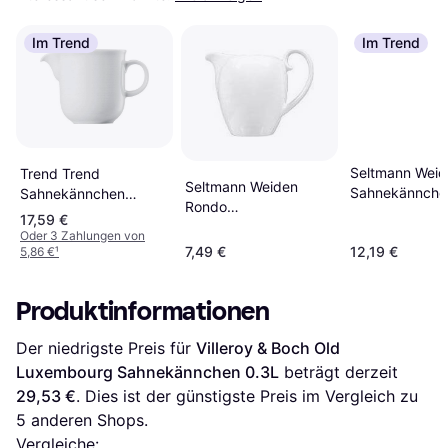
Im Trend
Im Trend
Seltmann Weid
Trend Trend
Seltmann Weiden
Sahnekännche
Sahnekännchen
Rondo
1000Stk. 0.18L
17,59 €
Sahnekännchen 0.19L
Oder 3 Zahlungen von
7,49 €
12,19 €
5,86 €
¹
Produktinformationen
Der niedrigste Preis für 
Villeroy & Boch Old 
Luxembourg Sahnekännchen 0.3L
 beträgt derzeit 
29,53 €
. Dies ist der günstigste Preis im Vergleich zu 
5
 anderen Shops.
Vergleiche: