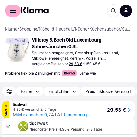
Für Shopper
Für Händler
Klarna
/
Shopping
/
Möbel & Haushalt
/
Küche
/
Küchenzubehör
/
Sahnekännchen
Villeroy & Boch Old Luxembourg 
Im Trend
Sahnekännchen 0.3L
Spülmaschinengeeignet, Geschirrspülen von Hand, 
Mikrowellengeeignet, Keramik, Porzellan, 
Knochenporzellan, Weiß, Mehrfarbig, Blau
Vergleiche Preise von
29,53 €
bis
59,45 €
Probiere flexible Zahlungen mit
Lerne wie
Farbe
Empfohlen
Preis inklusive Versand
tischwelt
ANZEIGE
29,53 €
4,95 € Versand
,
2–3 Tage
Milchkännchen 0,24 l Alt Luxemburg
tischwelt
·
Niedrigster Preis
4,95 € Versand
,
2–3 Tage