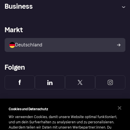
Hilfe
Beschwerden
Business
Einloggen
Sicher shoppen mit Klarna
Händlersupport
Entwicklerseite
Mit Klarna einkaufen
Festgeld
Händlerportal
Betriebsstatus
Markt
Klarna App
Datenschutzeinstellungen
Mit Klarna verkaufen
Plattformen und Partner
Shops entdecken
Dein Widerrufsrecht
Deutschland
Käuferschutzrichtlinie
Folgen
Cookies und Datenschutz
Wir verwenden Cookies, damit unsere Website optimal funktioniert,
und um dein Surfverhalten zu analysieren und zu personalisieren.
Außerdem teilen wir Daten mit unseren Werbepartner:innen. Du