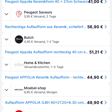
41,00 €
Peugeot Appolia Keramikform 40 x 27cm Schwarz
Peugeot Saveurs
5,95 € Versand
,
3 Tage
56,90 €
Rechteckige Auflaufform aus Keramik, schieferfarben, 40 cm Appolia Rechteckige Auflaufform aus Keramik, schieferfarben, 40 cm
Butch
4,95 € Versand
,
1–2 Tage
51,21 €
Peugeot Appolia Auflaufform rechteckig 40 cm ecru - Keramik
Home & Kitchen
Versandkostenfrei
,
1–3 Tage
44,90 €
Peugeot APPOLIA Keramik Auflaufform - rechteckig - schiefergrau - 40 cm
Moebel-shop
6,90 € Versand
,
Morgen
49,90 €
Auflaufform APPOLIA (LBH 40x27.20x8.30 cm) - LBH 40x27.20x8.30 cm