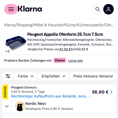
Für Shopper
Für Händler
Klarna
/
Shopping
/
Möbel & Haushalt
/
Küche
/
Küchenzubehör
/
Ofenformen
Peugeot Appolia Ofenform 25.7cm 7.5cm
Rechteckig,Frostsicher, Mikrowellengeeignet, Ofensicher, 
Mit Griff, Spülmaschinengeeignet, Keramik, Schwarz, Rot, 
Blau, Weiß
Vergleiche Preise von
41,00 €
bis
102,42 €
+
3
Probiere flexible Zahlungen mit
Lerne wie
Farbe
Empfohlen
Preis inklusive Versand
Peugeot Saveurs
ANZEIGE
56,90 €
5,95 € Versand
,
3 Tage
Rechteckige Auflaufform aus Keramik, ecru, 40 cm Appolia Rechteckige Auflaufform aus Keramik, ecru, 40 cm
Nordic Nest
·
Niedrigster Preis
5,90 € Versand