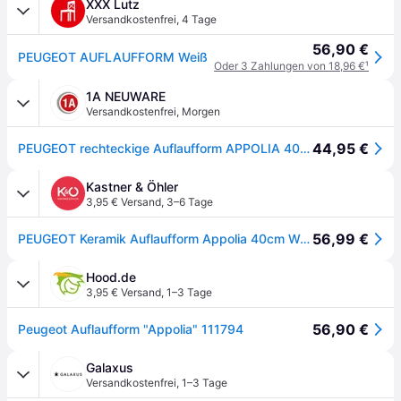
XXX Lutz
Versandkostenfrei
,
4 Tage
56,90 €
PEUGEOT AUFLAUFFORM Weiß
Oder 3 Zahlungen von 18,96 €
¹
1A NEUWARE
Versandkostenfrei
,
Morgen
44,95 €
PEUGEOT rechteckige Auflaufform APPOLIA 40 cm schiefergrau
Kastner & Öhler
3,95 € Versand
,
3–6 Tage
56,99 €
PEUGEOT Keramik Auflaufform Appolia 40cm Weiss weiss
Hood.de
3,95 € Versand
,
1–3 Tage
56,90 €
Peugeot Auflaufform "Appolia" 111794
Galaxus
Versandkostenfrei
,
1–3 Tage