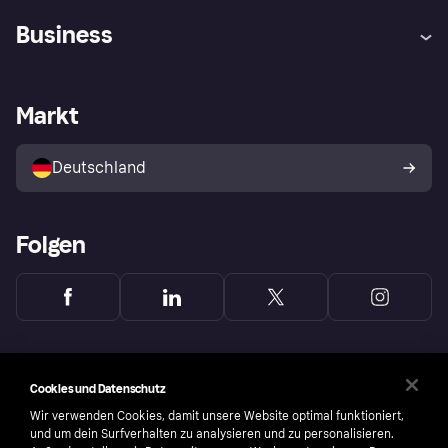
Hilfe
Beschwerden
Business
Einloggen
Sicher shoppen mit Klarna
Händlersupport
Entwicklerseite
Mit Klarna einkaufen
Festgeld
Händlerportal
Betriebsstatus
Markt
Klarna App
Datenschutzeinstellungen
Mit Klarna verkaufen
Plattformen und Partner
Shops entdecken
Dein Widerrufsrecht
Deutschland
Käuferschutzrichtlinie
Folgen
Cookies und Datenschutz
Wir verwenden Cookies, damit unsere Website optimal funktioniert,
und um dein Surfverhalten zu analysieren und zu personalisieren.