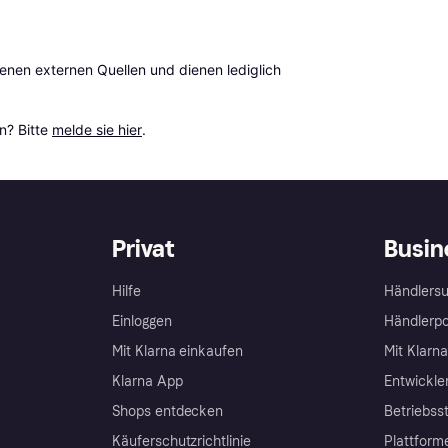
en externen Quellen und dienen lediglich 
? Bitte 
melde sie hier
.
Privat
Busin
Hilfe
Händlersu
Einloggen
Händlerpo
Mit Klarna einkaufen
Mit Klarn
Klarna App
Entwickle
Shops entdecken
Betriebss
Käuferschutzrichtlinie
Plattform