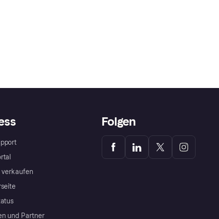
ess
Folgen
pport
rtal
a verkaufen
rseite
tatus
en und Partner