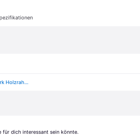
pezifikationen
VEVOR Pinnwand Kork 407 x 559 mm, Pinnwand Kork Holzrahmen, Pinnwand aus Kork, Korkwand Pinnwand - Befestigungsmaterial und Druckstifte im Lieferumfang Enthalten, Holzrahmen, in Haushalten, Büros usw.
für dich interessant sein könnte.