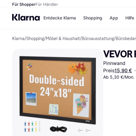
Für Shopper
Für Händler
Entdecke Klarna
Shopping
App
Hilfe
Klarna
/
Shopping
/
Möbel & Haushalt
/
Büroausstattung
/
Bürobedar
Zahlungsmethoden
Shops
Zahlungsmethoden
Kaufla
VEVOR P
Sofort bezahlen
eBay
Bezahle in 3 Teilzahlunge
Temu
Pinnwand
Bezahle in bis zu 30 Tage
Samsu
Ratenzahlung
SHEIN
Preis
15,90 €
·
Ab 5,30 €/Mon. 
Alle Shops