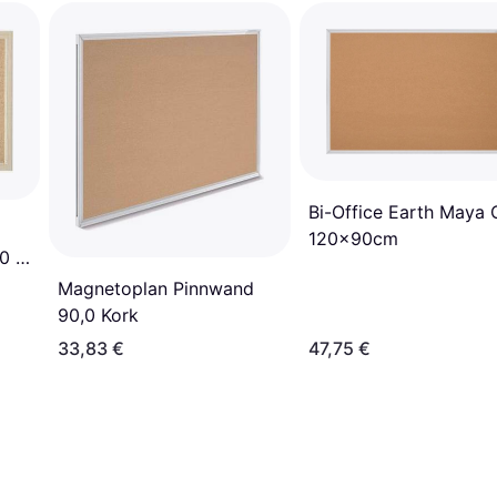
Bi-Office Earth Maya 
120x90cm
0 b
s:
Magnetoplan Pinnwand
90,0 Kork
33,83 €
47,75 €