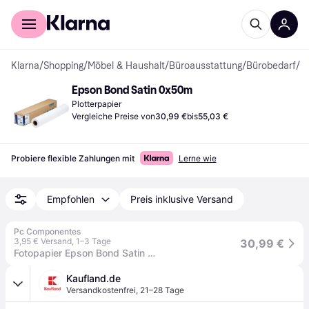
Für Shopper
Für Händler
Klarna
/
Shopping
/
Möbel & Haushalt
/
Büroausstattung
/
Bürobedarf
/
Pl
Epson Bond Satin 0x50m
Plotterpapier
Vergleiche Preise von
30,99 €
bis
55,03 €
Probiere flexible Zahlungen mit
Lerne wie
Empfohlen
Preis inklusive Versand
Pc Componentes
3,95 € Versand
,
1–3 Tage
30,99 €
Fotopapier Epson Bond Satin 90 610mm x 50m
Kaufland.de
Versandkostenfrei
,
21–28 Tage