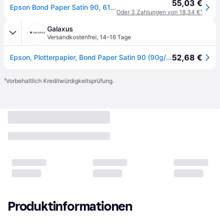
55,03 €
Epson Bond Paper Satin 90, 610mm x 50m, Satin, 90 g/m², Weiß, Paper, - SureColor SC-T7200D-PS - SureColor SC-T7200D - SureColor SC-T7200-PS - SureColor SC-T7200 -..., 61 cm
Oder 3 Zahlungen von 18,34 €
¹
Galaxus
Versandkostenfrei
,
14–16 Tage
52,68 €
Epson, Plotterpapier, Bond Paper Satin 90 (90g/m², 5000cm, 61cm)
¹
Vorbehaltlich Kreditwürdigkeitsprüfung.
Produktinformationen