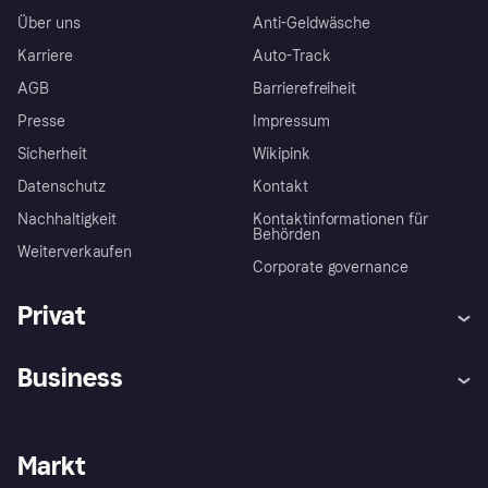
Über uns
Anti-Geldwäsche
Karriere
Auto-Track
AGB
Barrierefreiheit
Presse
Impressum
Sicherheit
Wikipink
Datenschutz
Kontakt
Nachhaltigkeit
Kontaktinformationen für
Behörden
Weiterverkaufen
Corporate governance
Privat
Hilfe
Beschwerden
Business
Einloggen
Sicher shoppen mit Klarna
Händlersupport
Entwicklerseite
Mit Klarna einkaufen
Festgeld
Händlerportal
Betriebsstatus
Markt
Klarna App
Datenschutzeinstellungen