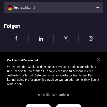
Mit Klarna verkaufen
Plattformen und Partner
Shops entdecken
Dein Widerrufsrecht
Deutschland
Käuferschutzrichtlinie
Folgen
Cookies und Datenschutz
Wir verwenden Cookies, damit unsere Website optimal funktioniert,
und um dein Surfverhalten zu analysieren und zu personalisieren.
Außerdem teilen wir Daten mit unseren Werbepartner:innen. Du
kannst deine Präferenzen jederzeit verwalten oder deine Einwilligung
widerrufen.
Einstellungen ändern
Copyright © 2005-2026 Klarna Bank AB (publ). Headquarters: Stockholm, Sweden. All
rights reserved. Klarna Bank AB (publ). Sveavägen 46, 111 34 Stockholm. Organization
number: 556737-0431