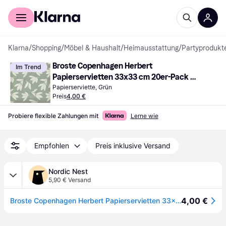
Für Shopper
Für Händler
Klarna
/
Shopping
/
Möbel & Haushalt
/
Heimausstattung
/
Partyprodukt
Broste Copenhagen Herbert 
Im Trend
Papierservietten 33x33 cm 20er-Pack 
Desert Sage-Off White
Papierserviette, Grün
Preis
4,00 €
Probiere flexible Zahlungen mit
Lerne wie
Empfohlen
Preis inklusive Versand
Nordic Nest
5,90 € Versand
4,00 €
Broste Copenhagen Herbert Papierservietten 33x33 cm 20er-Pack Desert sage-off white