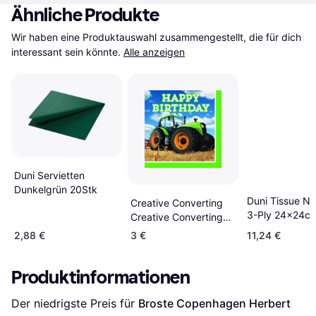
Ähnliche Produkte
Wir haben eine Produktauswahl zusammengestellt, die für dich 
interessant sein könnte.
Alle anzeigen
Duni Servietten
Dunkelgrün 20Stk
Duni Tissue Na
Creative Converting
3-Ply 24x24c
Creative Converting
Hunter Green 
Tractor Time Paper
2,88 €
3 €
11,24 €
Luncheon Napkins,
13"-16 Pcs, One size
Produktinformationen
Der niedrigste Preis für 
Broste Copenhagen Herbert 