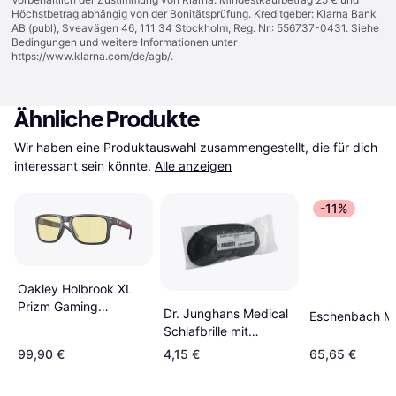
Höchstbetrag abhängig von der Bonitätsprüfung. Kreditgeber: Klarna Bank
AB (publ), Sveavägen 46, 111 34 Stockholm, Reg. Nr.: 556737-0431. Siehe
Bedingungen und weitere Informationen unter
https://www.klarna.com/de/agb/
.
Ähnliche Produkte
Wir haben eine Produktauswahl zusammengestellt, die für dich 
interessant sein könnte.
Alle anzeigen
-11%
Oakley Holbrook XL
Prizm Gaming
Dr. Junghans Medical
Eschenbach M
OO9417-4259
Schlafbrille mit
Klettband
99,90 €
4,15 €
65,65 €