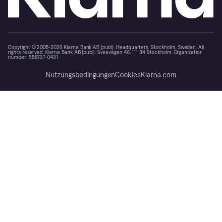
Copyright © 2005-2026 Klarna Bank AB (publ). Headquarters: Stockholm, Sweden. All
rights reserved. Klarna Bank AB (publ). Sveavägen 46, 111 34 Stockholm. Organization
number: 556737-0431
Nutzungsbedingungen
Cookies
Klarna.com