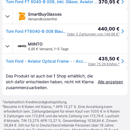
370,95 €
Tom Ford FT 6040-B 008, inkl. Gläser, Aviator Brille, Herren
SmartBuyGlasses
Versandkostenfrei
440,00 €
Tom Ford FT6040-B 008 Blaue-Light Block Gunmetal Herren Brillen
Oder 3 Zahlungen von 146,66 €
¹
MIINTO
4,95 € Versand
,
1–5 Tage
435,50 €
Tom Ford - Aviator Optical Frame - - Accessories - unisex - Grau - 53 MM
Oder 75,26 €/Mon.
²
Das Produkt ist auch bei 
1
Shop
 erhältlich, die 
sich dafür entschieden haben, nicht mit Klarna 
Alle anzeigen
zusammenzuarbeiten.
¹
Vorbehaltlich Kreditwürdigkeitsprüfung.
²
Bezahle in 6 Raten mit Klarna, * APR 13,27 %. Eine Anzahlung kann
erforderlich sein. Zahlungsbeispiel für einen Kauf von 1000 € in 6 Raten:
5 Zahlungen von 172,81€ und die letzte Zahlung von 172,79 €. Laufzeit:
6 Monate. TIN 13,27% APR 13,27 %. Gesamtbetrag: 1036,84 €. Zinsen:
36,84 €. Gilt nur für in Deutschland lebende Personen über 18 Jahre.
Vorbehaltlich der Zustimmung von Klarna. Mindestkaufbetrag 25 € und