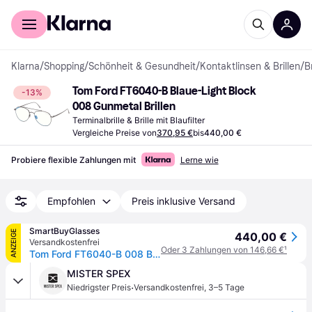
Für Shopper
Für Händler
Klarna
/
Shopping
/
Schönheit & Gesundheit
/
Kontaktlinsen & Brillen
/
B
Tom Ford FT6040-B Blaue-Light Block 
-13%
008 Gunmetal Brillen
Terminalbrille & Brille mit Blaufilter
Vergleiche Preise von
370,95 €
bis
440,00 €
Probiere flexible Zahlungen mit
Lerne wie
Empfohlen
Preis inklusive Versand
SmartBuyGlasses
ANZEIGE
440,00 €
Versandkostenfrei
Oder 3 Zahlungen von 146,66 €
¹
Tom Ford FT6040-B 008 Blaue-Light Block Gunmetal Herren Brillen
MISTER SPEX
·
Niedrigster Preis
Versandkostenfrei
,
3–5 Tage