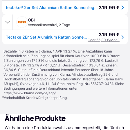
319,99 €
tectake® 2er Set Aluminium Rattan Sonnenliegen, wetterfest und UV-beständig, Tisch mit Staufach, inklusive 2 Bezugssets und Schutzhülle
OBI
Versandkostenfrei
,
2 Tage
319,99 €
Tectake 2Er Set Aluminium Rattan Sonnenliegen Wetterfest und Uv Beständig 5 Fach Verstellbare Rückenlehne Dicke Des Polsters 7 5 cm 184 x 60 x 21 c
Oder 55,30 €/Mon.
¹
¹
Bezahle in 6 Raten mit Klarna, * APR 13,27 %. Eine Anzahlung kann
erforderlich sein. Zahlungsbeispiel für einen Kauf von 1000 € in 6 Raten:
5 Zahlungen von 172,81€ und die letzte Zahlung von 172,79 €. Laufzeit:
6 Monate. TIN 13,27% APR 13,27 %. Gesamtbetrag: 1036,84 €. Zinsen:
36,84 €. Gilt nur für in Deutschland lebende Personen über 18 Jahre.
Vorbehaltlich der Zustimmung von Klarna. Mindestkaufbetrag 25 € und
Höchstbetrag abhängig von der Bonitätsprüfung. Kreditgeber: Klarna Bank
AB (publ), Sveavägen 46, 111 34 Stockholm, Reg. Nr.: 556737-0431. Siehe
Bedingungen und weitere Informationen unter
https://www.klarna.com/de/agb/
.
²
Vorbehaltlich Kreditwürdigkeitsprüfung.
Ähnliche Produkte
Wir haben eine Produktauswahl zusammengestellt, die für dich 