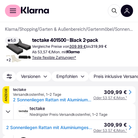
Für Shopper
Für Händler
Klarna
/
Shopping
/
Garten & Außenbereich
/
Gartenmöbel
/
Sonnenliegen
tectake 401500 - Black 2-pack
5,0
Vergleiche Preise von
309,99 €
bis
319,99 €
Ab 53,57 €/Mon. mit
Teste flexible Zahlungen*
+
2
Versionen
Empfohlen
Preis inklusive Versan
tectake
ANZEIGE
309,99 €
Versandkostenfrei
,
1–2 Tage
Oder 53,57 €/Mon.
¹
2 Sonnenliegen Rattan mit Aluminiumgestell und Tisch inkl. Schutzhülle - schwarz
tectake
·
Niedrigster Preis
Versandkostenfrei
,
1–2 Tage
309,99 €
2 Sonnenliegen Rattan mit Aluminiumgestell und Tisch inkl. Schutzhülle - schwarz
Oder 53,57 €/Mon.
¹