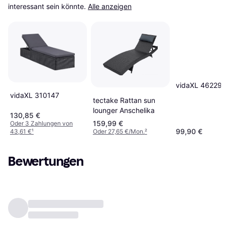
interessant sein könnte.
Alle anzeigen
vidaXL 46229
vidaXL 310147
tectake Rattan sun
lounger Anschelika
130,85 €
159,99 €
Oder 3 Zahlungen von
99,90 €
43,61 €
¹
Oder 27,65 €/Mon.
²
Bewertungen