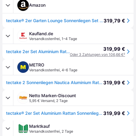
Amazon
319,79 €
tectake® 2er Garten Lounge Sonnenliegen Set mit Tisch, Aluminium Gartenliege, Gartenlounge Outdoor, Relaxliege inkl. 2 Bezugsets und Schutzhülle, Outdoor Poly Rattan Gartenmöbel Set, 2er Set - schwarz
Kaufland.de
Versandkostenfrei
,
1–4 Tage
319,99 €
tectake 2er Set Aluminium Rattan Sonnenliegen mit Tisch - Verstellbar - Schutzhülle - Schwarz - 184x60x21 cm
Oder 3 Zahlungen von 106,66 €
²
METRO
Versandkostenfrei
,
4–6 Tage
319,99 €
tectake 2 Sonnenliegen Nautica Aluminium Rattan 5-fach höhenverstellbar mit Tisch 184x60x21cm schwarz
Netto Marken-Discount
5,95 € Versand
,
2 Tage
319,99 €
tectake® 2er Set Aluminium Rattan Sonnenliegen, wetterfest und UV-beständig, Tisch mit Staufach, inklusive 2 Bezugssets und Schutzhülle
Marktkauf
Versandkostenfrei
,
2 Tage