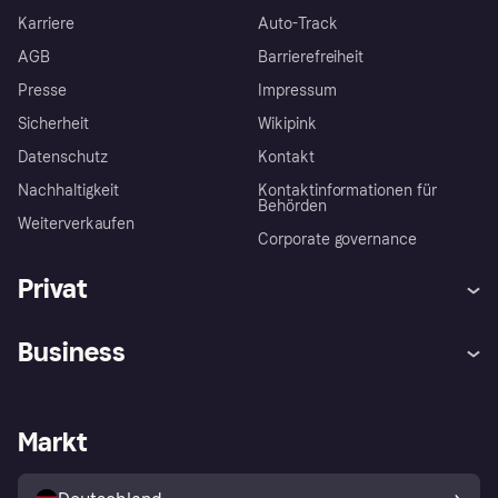
Karriere
Auto-Track
AGB
Barrierefreiheit
Presse
Impressum
Sicherheit
Wikipink
Datenschutz
Kontakt
Nachhaltigkeit
Kontaktinformationen für
Behörden
Weiterverkaufen
Corporate governance
Privat
Hilfe
Beschwerden
Business
Einloggen
Sicher shoppen mit Klarna
Händlersupport
Entwicklerseite
Mit Klarna einkaufen
Festgeld
Händlerportal
Betriebsstatus
Markt
Klarna App
Datenschutzeinstellungen
Mit Klarna verkaufen
Plattformen und Partner
Shops entdecken
Dein Widerrufsrecht