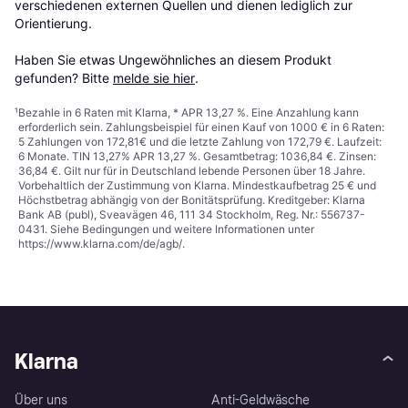
verschiedenen externen Quellen und dienen lediglich zur 
Orientierung.

Haben Sie etwas Ungewöhnliches an diesem Produkt 
gefunden? Bitte 
melde sie hier
.
¹
Bezahle in 6 Raten mit Klarna, * APR 13,27 %. Eine Anzahlung kann
erforderlich sein. Zahlungsbeispiel für einen Kauf von 1000 € in 6 Raten:
5 Zahlungen von 172,81€ und die letzte Zahlung von 172,79 €. Laufzeit:
6 Monate. TIN 13,27% APR 13,27 %. Gesamtbetrag: 1036,84 €. Zinsen:
36,84 €. Gilt nur für in Deutschland lebende Personen über 18 Jahre.
Vorbehaltlich der Zustimmung von Klarna. Mindestkaufbetrag 25 € und
Höchstbetrag abhängig von der Bonitätsprüfung. Kreditgeber: Klarna
Bank AB (publ), Sveavägen 46, 111 34 Stockholm, Reg. Nr.: 556737-
0431. Siehe Bedingungen und weitere Informationen unter
https://www.klarna.com/de/agb/
.
Klarna
Über uns
Anti-Geldwäsche