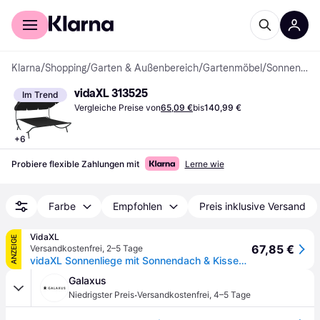
Für Shopper
Für Händler
Klarna
/
Shopping
/
Garten & Außenbereich
/
Gartenmöbel
/
Sonnenliegen
vidaXL 313525
Im Trend
Vergleiche Preise von
65,09 €
bis
140,99 €
+
6
Probiere flexible Zahlungen mit
Lerne wie
Farbe
Empfohlen
Preis inklusive Versand
VidaXL
ANZEIGE
67,85 €
Versandkostenfrei
,
2–5 Tage
vidaXL Sonnenliege mit Sonnendach & Kissen Blau
Galaxus
·
Niedrigster Preis
Versandkostenfrei
,
4–5 Tage