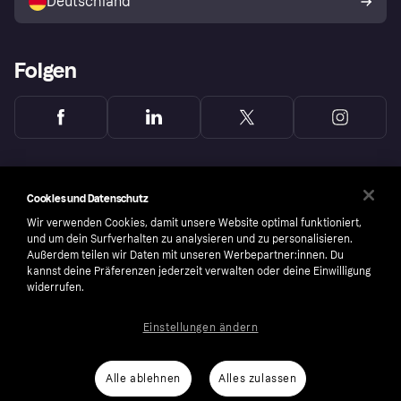
Deutschland
Käuferschutzrichtlinie
Folgen
Cookies und Datenschutz
Wir verwenden Cookies, damit unsere Website optimal funktioniert,
und um dein Surfverhalten zu analysieren und zu personalisieren.
Außerdem teilen wir Daten mit unseren Werbepartner:innen. Du
kannst deine Präferenzen jederzeit verwalten oder deine Einwilligung
widerrufen.
Einstellungen ändern
Copyright © 2005-2026 Klarna Bank AB (publ). Headquarters: Stockholm, Sweden. All
rights reserved. Klarna Bank AB (publ). Sveavägen 46, 111 34 Stockholm. Organization
number: 556737-0431
Alle ablehnen
Alles zulassen
Nutzungsbedingungen
Cookies
Klarna.com