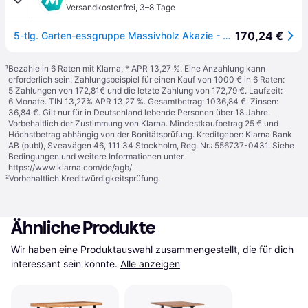
Versandkostenfrei
,
3–8 Tage
170,24 €
5-tlg. Garten-essgruppe Massivholz Akazie - Vidaxl
¹
Bezahle in 6 Raten mit Klarna, * APR 13,27 %. Eine Anzahlung kann
erforderlich sein. Zahlungsbeispiel für einen Kauf von 1000 € in 6 Raten:
5 Zahlungen von 172,81€ und die letzte Zahlung von 172,79 €. Laufzeit:
6 Monate. TIN 13,27% APR 13,27 %. Gesamtbetrag: 1036,84 €. Zinsen:
36,84 €. Gilt nur für in Deutschland lebende Personen über 18 Jahre.
Vorbehaltlich der Zustimmung von Klarna. Mindestkaufbetrag 25 € und
Höchstbetrag abhängig von der Bonitätsprüfung. Kreditgeber: Klarna Bank
AB (publ), Sveavägen 46, 111 34 Stockholm, Reg. Nr.: 556737-0431. Siehe
Bedingungen und weitere Informationen unter
https://www.klarna.com/de/agb/
.
²
Vorbehaltlich Kreditwürdigkeitsprüfung.
Ähnliche Produkte
Wir haben eine Produktauswahl zusammengestellt, die für dich 
interessant sein könnte.
Alle anzeigen