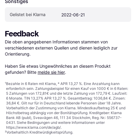
Sonstiges
Gelistet bei Klarna
2022-06-21
Feedback
Die oben angegebenen Informationen stammen von 
verschiedenen externen Quellen und dienen lediglich zur 
Orientierung.

Haben Sie etwas Ungewöhnliches an diesem Produkt 
gefunden? Bitte 
melde sie hier
.
¹
Bezahle in 6 Raten mit Klarna, * APR 13,27 %. Eine Anzahlung kann
erforderlich sein. Zahlungsbeispiel für einen Kauf von 1000 € in 6 Raten:
5 Zahlungen von 172,81€ und die letzte Zahlung von 172,79 €. Laufzeit:
6 Monate. TIN 13,27% APR 13,27 %. Gesamtbetrag: 1036,84 €. Zinsen:
36,84 €. Gilt nur für in Deutschland lebende Personen über 18 Jahre.
Vorbehaltlich der Zustimmung von Klarna. Mindestkaufbetrag 25 € und
Höchstbetrag abhängig von der Bonitätsprüfung. Kreditgeber: Klarna
Bank AB (publ), Sveavägen 46, 111 34 Stockholm, Reg. Nr.: 556737-
0431. Siehe Bedingungen und weitere Informationen unter
https://www.klarna.com/de/agb/
.
²
Vorbehaltlich Kreditwürdigkeitsprüfung.