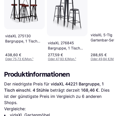
vidaXL 5-Tlg
vidaXL 275130
Gartenbar-Set
Bargruppe, 1 Tisch
vidaXL 276845
Honigbraun
einschl. 4 Stühle
Bargruppe, 1 Tisch
Massivholz Kie
einschl. 2 Stühle
438,60 €
277,59 €
288,65 €
Bargruppe, 1 T
Oder 75,73 €/Mon.
¹
Oder 47,93 €/Mon.
¹
Oder 49,84 €/Mo
einschl. 4 Stüh
Produktinformationen
Der niedrigste Preis für 
vidaXL 44221 Bargruppe, 1 
Tisch einschl. 4 Stühle
 beträgt derzeit 
168,46 €
. Dies 
ist der günstigste Preis im Vergleich zu 
6
 anderen 
Shops.
Vergleiche:
vidaXL Gartenmöbel