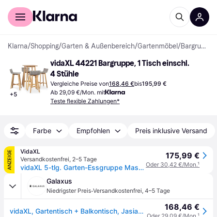
Für Shopper
Für Händler
Klarna
/
Shopping
/
Garten & Außenbereich
/
Gartenmöbel
/
Bargruppen
vidaXL 44221 Bargruppe, 1 Tisch einschl. 
4 Stühle
Vergleiche Preise von
168,46 €
bis
195,99 €
Ab 29,09 €/Mon. mit
+
5
Teste flexible Zahlungen*
Farbe
Empfohlen
Preis inklusive Versand
VidaXL
ANZEIGE
175,99 €
Versandkostenfrei
,
2–5 Tage
Oder 30,42 €/Mon.
¹
vidaXL 5-tlg. Garten-Essgruppe Massivholz Akazie
Galaxus
·
Niedrigster Preis
Versandkostenfrei
,
4–5 Tage
168,46 €
vidaXL, Gartentisch + Balkontisch, Jasiah (60 x 60 x 105cm)
Oder 29,09 €/Mon.
¹