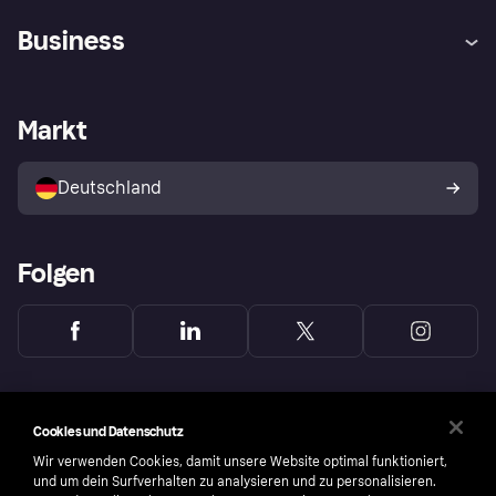
Hilfe
Beschwerden
Business
Einloggen
Sicher shoppen mit Klarna
Händlersupport
Entwicklerseite
Mit Klarna einkaufen
Festgeld
Händlerportal
Betriebsstatus
Markt
Klarna App
Datenschutzeinstellungen
Mit Klarna verkaufen
Plattformen und Partner
Shops entdecken
Dein Widerrufsrecht
Deutschland
Käuferschutzrichtlinie
Folgen
Cookies und Datenschutz
Wir verwenden Cookies, damit unsere Website optimal funktioniert,
und um dein Surfverhalten zu analysieren und zu personalisieren.