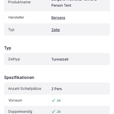
Produktname
Person Tent
Hersteller
Bergans
Typ
Zelte
Typ
Zelttyp
Tunnelzelt
Spezifikationen
Anzahl Schlafplätze
2 Pers
Vorraum
Ja
Doppelwandig
Ja