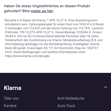
Haben Sie etwas Ungewöhnliches an diesem Produkt 
gefunden? Bitte 
melde sie hier
.
¹
Bezahle in 6 Raten mit Klarna, * APR 13,27 %. Eine Anzahlung kann
erforderlich sein. Zahlungsbeispiel für einen Kauf von 1000 € in 6 Raten:
5 Zahlungen von 172,81€ und die letzte Zahlung von 172,79 €. Laufzeit:
6 Monate. TIN 13,27% APR 13,27 %. Gesamtbetrag: 1036,84 €. Zinsen:
36,84 €. Gilt nur für in Deutschland lebende Personen über 18 Jahre.
Vorbehaltlich der Zustimmung von Klarna. Mindestkaufbetrag 25 € und
Höchstbetrag abhängig von der Bonitätsprüfung. Kreditgeber: Klarna
Bank AB (publ), Sveavägen 46, 111 34 Stockholm, Reg. Nr.: 556737-
0431. Siehe Bedingungen und weitere Informationen unter
https://www.klarna.com/de/agb/
.
Klarna
Über uns
Anti-Geldwäsche
Karriere
Auto-Track