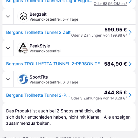
Bergans Trollhetta Tunnelzelt Light Fogblue 2 Personen Light Fogblue
Oder 68,96 €/Mon.
¹
Bergzeit
Versandkostenfrei
,
5–7 Tage
599,95 €
Bergans Trollhetta Tunnel 2 Zelt
Oder 3 Zahlungen von 199,98 €
²
PeakStyle
Versandkostenfrei
584,90 €
Bergans TROLLHETTA TUNNEL 2-PERSON TENT - Light Fogblue / 2-Pers
SportFits
Versandkostenfrei
,
6–8 Tage
444,85 €
Bergans Trollhetta Tunnel 2-Pers Tent light fogblue (12757) 2-Pers
Oder 3 Zahlungen von 148,28 €
²
Das Produkt ist auch bei 
2
Shops
 erhältlich, die 
sich dafür entschieden haben, nicht mit Klarna 
Alle anzeigen
zusammenzuarbeiten.