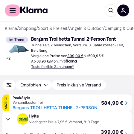
Für Shopper
Für Händler
Klarna
/
Shopping
/
Sport & Freizeit
/
Angeln & Outdoor
/
Camping & Out
Bergans Trollhetta Tunnel 2-Person Tent
Im Trend
Tunnelzelt, 2 Menschen, Vorraum, 3-Jahreszeiten-Zelt, 
Belüftung
Vergleiche Preise von
399,00 €
bis
599,95 €
+
2
Ab 68,96 €/Mon. mit
Teste flexible Zahlungen*
Empfohlen
Preis inklusive Versand
PeakStyle
ANZEIGE
584,90 €
Versandkostenfrei
Bergans TROLLHETTA TUNNEL 2-PERSON TENT - Light Fogblue / 2-Pers
Hylte
·
Niedrigster Preis
7,95 € Versand
,
8–9 Tage
399,00 €