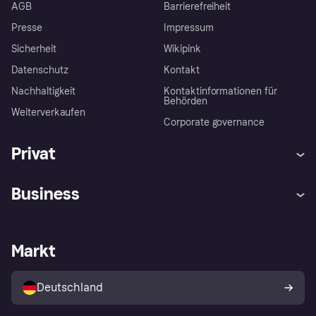
AGB
Barrierefreiheit
Presse
Impressum
Sicherheit
Wikipink
Datenschutz
Kontakt
Nachhaltigkeit
Kontaktinformationen für
Behörden
Weiterverkaufen
Corporate governance
Privat
Hilfe
Beschwerden
Business
Einloggen
Sicher shoppen mit Klarna
Händlersupport
Entwicklerseite
Mit Klarna einkaufen
Festgeld
Händlerportal
Betriebsstatus
Markt
Klarna App
Datenschutzeinstellungen
Mit Klarna verkaufen
Plattformen und Partner
Shops entdecken
Dein Widerrufsrecht
Deutschland
Käuferschutzrichtlinie