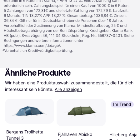
¹
Bezahle in 6 Raten mit Klarna, * APR 13,27 %. Eine Anzahlung kann
erforderlich sein. Zahlungsbeispiel für einen Kauf von 1000 € in 6 Raten:
5 Zahlungen von 172,81€ und die letzte Zahlung von 172,79 €. Laufzeit:
6 Monate. TIN 13,27% APR 13,27 %. Gesamtbetrag: 1036,84 €. Zinsen:
36,84 €. Gilt nur für in Deutschland lebende Personen über 18 Jahre.
Vorbehaltlich der Zustimmung von Klarna. Mindestkaufbetrag 25 € und
Höchstbetrag abhängig von der Bonitätsprüfung. Kreditgeber: Klarna Bank
AB (publ), Sveavägen 46, 111 34 Stockholm, Reg. Nr.: 556737-0431. Siehe
Bedingungen und weitere Informationen unter
https://www.klarna.com/de/agb/
.
²
Vorbehaltlich Kreditwürdigkeitsprüfung.
Ähnliche Produkte
Wir haben eine Produktauswahl zusammengestellt, die für dich 
interessant sein könnte.
Alle anzeigen
Im Trend
Bergans Trollhetta
Fjällräven Abisko
Hilleberg Anjan
Tunnel 3