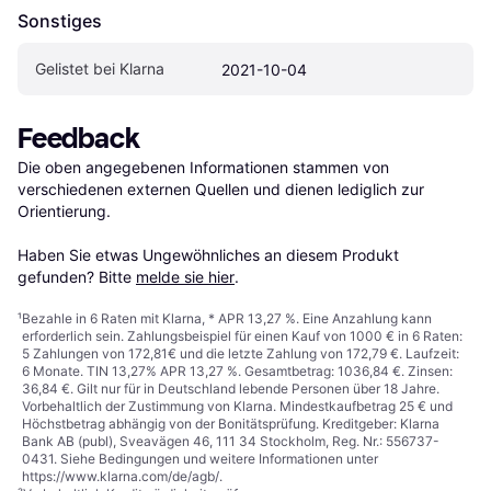
Sonstiges
Gelistet bei Klarna
2021-10-04
Feedback
Die oben angegebenen Informationen stammen von 
verschiedenen externen Quellen und dienen lediglich zur 
Orientierung.

Haben Sie etwas Ungewöhnliches an diesem Produkt 
gefunden? Bitte 
melde sie hier
.
¹
Bezahle in 6 Raten mit Klarna, * APR 13,27 %. Eine Anzahlung kann
erforderlich sein. Zahlungsbeispiel für einen Kauf von 1000 € in 6 Raten:
5 Zahlungen von 172,81€ und die letzte Zahlung von 172,79 €. Laufzeit:
6 Monate. TIN 13,27% APR 13,27 %. Gesamtbetrag: 1036,84 €. Zinsen:
36,84 €. Gilt nur für in Deutschland lebende Personen über 18 Jahre.
Vorbehaltlich der Zustimmung von Klarna. Mindestkaufbetrag 25 € und
Höchstbetrag abhängig von der Bonitätsprüfung. Kreditgeber: Klarna
Bank AB (publ), Sveavägen 46, 111 34 Stockholm, Reg. Nr.: 556737-
0431. Siehe Bedingungen und weitere Informationen unter
https://www.klarna.com/de/agb/
.