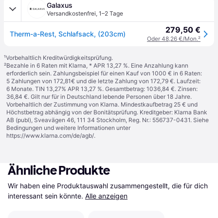
Galaxus
Versandkostenfrei
,
1–2 Tage
279,50 €
Therm-a-Rest, Schlafsack, (203cm)
Oder 48,26 €/Mon.
²
¹
Vorbehaltlich Kreditwürdigkeitsprüfung.
²
Bezahle in 6 Raten mit Klarna, * APR 13,27 %. Eine Anzahlung kann
erforderlich sein. Zahlungsbeispiel für einen Kauf von 1000 € in 6 Raten:
5 Zahlungen von 172,81€ und die letzte Zahlung von 172,79 €. Laufzeit:
6 Monate. TIN 13,27% APR 13,27 %. Gesamtbetrag: 1036,84 €. Zinsen:
36,84 €. Gilt nur für in Deutschland lebende Personen über 18 Jahre.
Vorbehaltlich der Zustimmung von Klarna. Mindestkaufbetrag 25 € und
Höchstbetrag abhängig von der Bonitätsprüfung. Kreditgeber: Klarna Bank
AB (publ), Sveavägen 46, 111 34 Stockholm, Reg. Nr.: 556737-0431. Siehe
Bedingungen und weitere Informationen unter
https://www.klarna.com/de/agb/
.
Ähnliche Produkte
Wir haben eine Produktauswahl zusammengestellt, die für dich 
interessant sein könnte.
Alle anzeigen