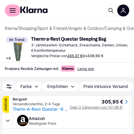
Für Shopper
Für Händler
Klarna
/
Shopping
/
Sport & Freizeit
/
Angeln & Outdoor
/
Camping & Out
Therm-a-Rest Questar Sleeping Bag
Im Trend
3-Jahreszeiten-Schlafsack, Erwachsene, Damen, Unisex, 
6 Komforttemperatur
Vergleiche Preise von
245,37 €
bis
339,90 €
+
4
Probiere flexible Zahlungen mit
Lerne wie
Farbe
Empfohlen
Preis inklusive Versand
Bergzeit
ANZEIGE
305,95 €
Versandkostenfrei
,
2–4 Tage
Oder 3 Zahlungen von 101,98 €
¹
Therm-A-Rest Questar -6 Schlafsack
Amazon
Niedrigster Preis