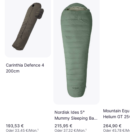
Carinthia Defence 4
200cm
Mountain Equi
Nordisk Ides 5°
Helium GT 25
Mummy Sleeping Bag
sleeping bag
190 cm
193,53 €
215,95 €
264,90 €
Oder 33,45 €/Mon.
¹
Oder 37,32 €/Mon.
¹
Oder 45,78 €/Mo