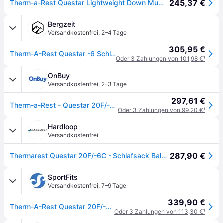
245,37 €
Therm-a-Rest Questar Lightweight Down Mummy Sleeping Bag Leichter Mumienschlafsack aus Daunen, Balsam, Regular, 20-Degree
Bergzeit
Versandkostenfrei
,
2–4 Tage
305,95 €
Therm-A-Rest Questar -6 Schlafsack
Oder 3 Zahlungen von 101,98 €
¹
OnBuy
Versandkostenfrei
,
2–3 Tage
297,61 €
Therm-a-Rest - Questar 20F/-6C - Balsam - Schlafsack - R
Oder 3 Zahlungen von 99,20 €
¹
Hardloop
Versandkostenfrei
287,90 €
Thermarest Questar 20F/-6C - Schlafsack Balsam Regular
SportFits
Versandkostenfrei
,
7–9 Tage
339,90 €
Therm-A-Rest Questar 20F/-6C Sleeping Bag balsam Regular
Oder 3 Zahlungen von 113,30 €
¹