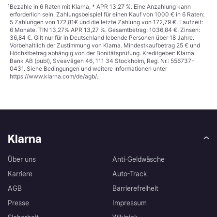
¹
Bezahle in 6 Raten mit Klarna, * APR 13,27 %. Eine Anzahlung kann
erforderlich sein. Zahlungsbeispiel für einen Kauf von 1000 € in 6 Raten:
5 Zahlungen von 172,81€ und die letzte Zahlung von 172,79 €. Laufzeit:
6 Monate. TIN 13,27% APR 13,27 %. Gesamtbetrag: 1036,84 €. Zinsen:
36,84 €. Gilt nur für in Deutschland lebende Personen über 18 Jahre.
Vorbehaltlich der Zustimmung von Klarna. Mindestkaufbetrag 25 € und
Höchstbetrag abhängig von der Bonitätsprüfung. Kreditgeber: Klarna
Bank AB (publ), Sveavägen 46, 111 34 Stockholm, Reg. Nr.: 556737-
0431. Siehe Bedingungen und weitere Informationen unter
https://www.klarna.com/de/agb/
.
Klarna
Über uns
Anti-Geldwäsche
Karriere
Auto-Track
AGB
Barrierefreiheit
Presse
Impressum