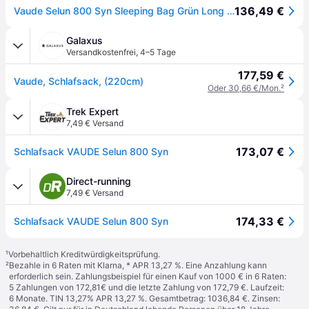
136,49 €
Vaude Selun 800 Syn Sleeping Bag Grün Long / Left Zipper
Galaxus
Versandkostenfrei
,
4–5 Tage
177,59 €
Vaude, Schlafsack, (220cm)
Oder 30,66 €/Mon.
²
Trek Expert
7,49 € Versand
173,07 €
Schlafsack VAUDE Selun 800 Syn
Direct-running
7,49 € Versand
174,33 €
Schlafsack VAUDE Selun 800 Syn
¹
Vorbehaltlich Kreditwürdigkeitsprüfung.
²
Bezahle in 6 Raten mit Klarna, * APR 13,27 %. Eine Anzahlung kann
erforderlich sein. Zahlungsbeispiel für einen Kauf von 1000 € in 6 Raten:
5 Zahlungen von 172,81€ und die letzte Zahlung von 172,79 €. Laufzeit:
6 Monate. TIN 13,27% APR 13,27 %. Gesamtbetrag: 1036,84 €. Zinsen: