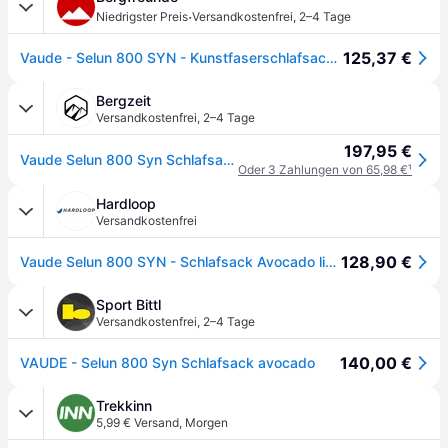
·
Niedrigster Preis
Versandkostenfrei
,
2–4 Tage
125,37 €
Vaude - Selun 800 SYN - Kunstfaserschlafsack Gr 220 x 80 x 50 cm avocado
Bergzeit
Versandkostenfrei
,
2–4 Tage
197,95 €
Vaude Selun 800 Syn Schlafsack
Oder 3 Zahlungen von 65,98 €
¹
Hardloop
Versandkostenfrei
128,90 €
Vaude Selun 800 SYN - Schlafsack Avocado linke Öffnung
Sport Bittl
Versandkostenfrei
,
2–4 Tage
140,00 €
VAUDE - Selun 800 Syn Schlafsack avocado
Trekkinn
5,99 € Versand
,
Morgen