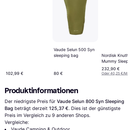
Vaude Selun 500 Syn
sleeping bag
Nordisk Knuth
Mummy Sleepi
Gr XL
232,90 €
102,99 €
80 €
Oder 40,25 €/Mo
Produktinformationen
Der niedrigste Preis für 
Vaude Selun 800 Syn Sleeping 
Bag
 beträgt derzeit 
125,37 €
. Dies ist der günstigste 
Preis im Vergleich zu 
9
 anderen Shops.
Vergleiche:
Vaude Camping & Outdoor