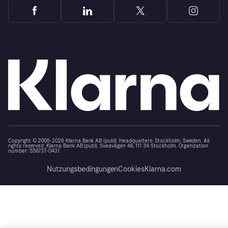
Copyright © 2005-2026 Klarna Bank AB (publ). Headquarters: Stockholm, Sweden. All
rights reserved. Klarna Bank AB (publ). Sveavägen 46, 111 34 Stockholm. Organization
number: 556737-0431
Nutzungsbedingungen
Cookies
Klarna.com