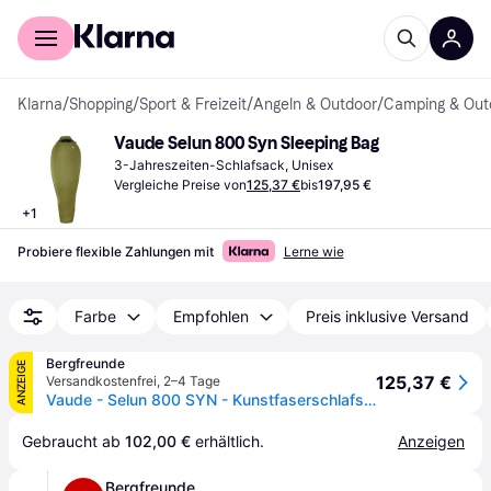
Für Shopper
Für Händler
Klarna
/
Shopping
/
Sport & Freizeit
/
Angeln & Outdoor
/
Camping & Out
Vaude Selun 800 Syn Sleeping Bag
3-Jahreszeiten-Schlafsack, Unisex
Vergleiche Preise von
125,37 €
bis
197,95 €
+
1
Probiere flexible Zahlungen mit
Lerne wie
Farbe
Empfohlen
Preis inklusive Versand
Bergfreunde
ANZEIGE
125,37 €
Versandkostenfrei
,
2–4 Tage
Vaude - Selun 800 SYN - Kunstfaserschlafsack Gr 220 x 80 x 50 cm avocado
Gebraucht ab 
102,00 €
 erhältlich.
Anzeigen
Bergfreunde