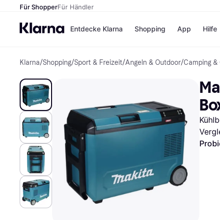
Für Shopper
Für Händler
Entdecke Klarna
Shopping
App
Hilfe
Klarna
/
Shopping
/
Sport & Freizeit
/
Angeln & Outdoor
/
Camping & 
Zahlungsmethoden
Shops
Zahlungsmethoden
Kaufla
Ma
Sofort bezahlen
eBay
Bezahle in 3 Teilzahlunge
Temu
Bo
Bezahle in bis zu 30 Tage
Samsu
Ratenzahlung
SHEIN
Kühlb
Vergl
Probi
Alle Shops