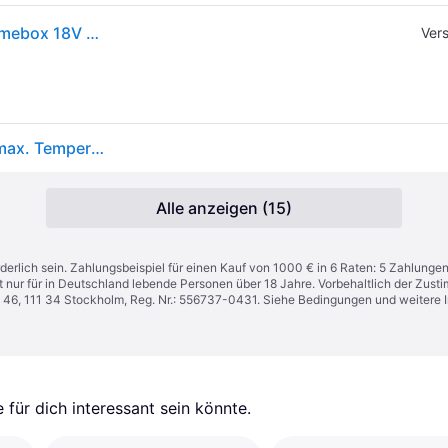
Makita CW004GZ Akku-Kompressor-Kühl- und Wärmebox 18V - 40V
Ver
Akku-Kompressor-Kühl- und Wärmebox 18V - 40V max. Temperaturbereich -18 - +60 °C...
Alle anzeigen (15)
derlich sein. Zahlungsbeispiel für einen Kauf von 1000 € in 6 Raten: 5 Zahlunge
t nur für in Deutschland lebende Personen über 18 Jahre. Vorbehaltlich der Zu
n 46, 111 34 Stockholm, Reg. Nr.: 556737-0431. Siehe Bedingungen und weitere 
für dich interessant sein könnte.