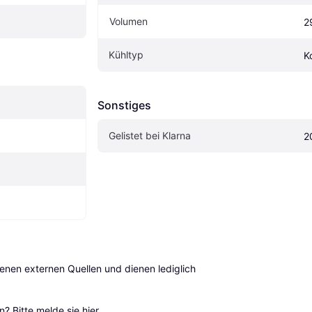
Volumen
2
Kühltyp
K
Sonstiges
Gelistet bei Klarna
2
en externen Quellen und dienen lediglich 
? Bitte 
melde sie hier
.