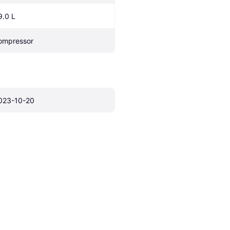
9.0 L
ompressor
023-10-20