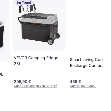
Im Trend
VEVOR Camping Fridge
Smart Living Cool 50
35L
Recharge Compresso
0L
206,90 €
469 €
Oder 3 Zahlungen von 68,96 €
²
Oder 81,05 €/Mon.
¹