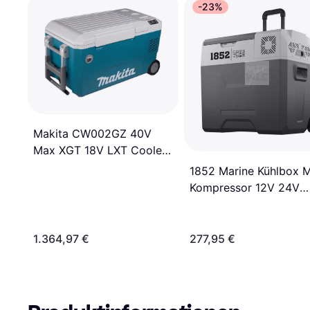
-23%
Makita CW002GZ 40V
Max XGT 18V LXT Cooler
50L
1852 Marine Kühlbox M
Kompressor 12V 24V
230V 30L
1.364,97 €
277,95 €