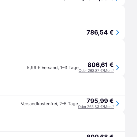
786,54 €
806,61 €
5,99 € Versand
,
1–3 Tage
Oder 268,87 €/Mon.
¹
795,99 €
Versandkostenfrei
,
2–5 Tage
Oder 265,33 €/Mon.
¹