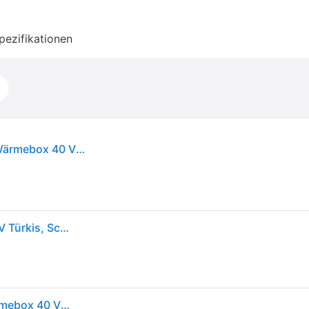
pezifikationen
Makita CW004GZ Akku-Kompressor-Kühl- und Wärmebox 40 V max. 29 Liter Solo
Makita CW004GZ Akku-Kühlbox & Heizbox 18 V, 40V Türkis, Schwarz 29l -18°C
Makita CW004GZ Akku-Kompressor-Kühl- und Wärmebox 40 V max. 29 Liter Solo