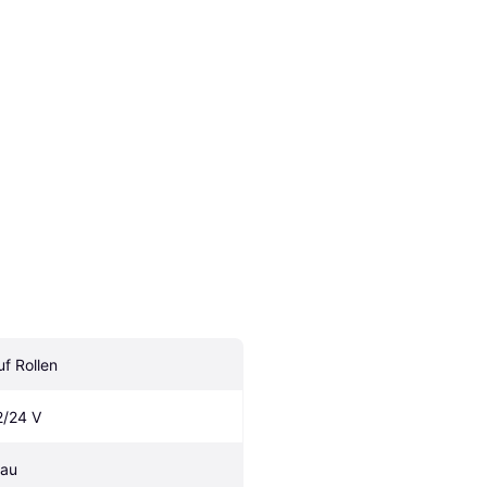
uf Rollen
2/24 V
lau