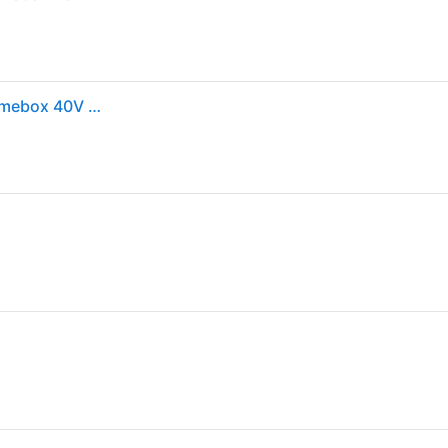
Makita CW004GZ Akku-Kompressor-Kühl- und Wärmebox 40V max. 29 Liter (ohne Akku, ohne Ladegerät)