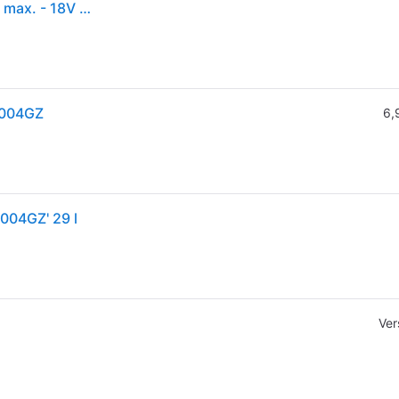
Makita Akku-Kompressor-Kühl- und Wärmebox 40V max. - 18V - 29 l - -18° C bis +60° C - CW004GZ
W004GZ
6,
004GZ' 29 l
Ver