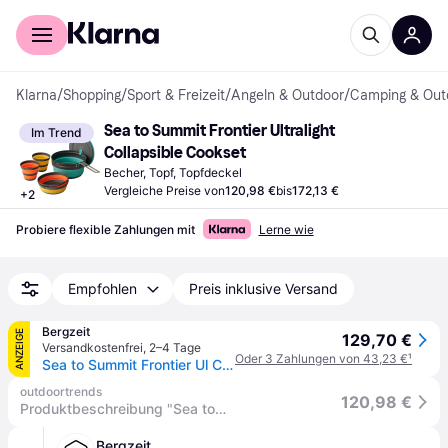
Für Shopper
Für Händler
Klarna
/
Shopping
/
Sport & Freizeit
/
Angeln & Outdoor
/
Camping & Out
Sea to Summit Frontier Ultralight 
Im Trend
Collapsible Cookset
Becher, Topf, Topfdeckel
Vergleiche Preise von
120,98 €
bis
172,13 €
+
2
Probiere flexible Zahlungen mit
Lerne wie
Empfohlen
Preis inklusive Versand
Bergzeit
ANZEIGE
129,70 €
Versandkostenfrei
,
2–4 Tage
Oder 3 Zahlungen von 43,23 €
¹
Sea to Summit Frontier Ul Collapsible Pot Cook 2P Set
outdoortrends
120,98 €
Produktbeschreibung "Sea to Summit Frontier UL Collapsible Pot Cook Set - Pot + 2 Bowls + 2 Cups"
Bergzeit