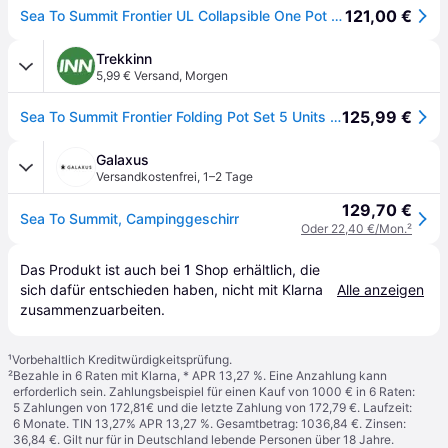
121,00 €
Sea To Summit Frontier UL Collapsible One Pot Cook Set - Kochset 5 Pack
Trekkinn
5,99 € Versand
,
Morgen
125,99 €
Sea To Summit Frontier Folding Pot Set 5 Units Golden
Galaxus
Versandkostenfrei
,
1–2 Tage
129,70 €
Sea To Summit, Campinggeschirr
Oder 22,40 €/Mon.
²
Das Produkt ist auch bei 
1
Shop
 erhältlich, die 
sich dafür entschieden haben, nicht mit Klarna 
Alle anzeigen
zusammenzuarbeiten.
¹
Vorbehaltlich Kreditwürdigkeitsprüfung.
²
Bezahle in 6 Raten mit Klarna, * APR 13,27 %. Eine Anzahlung kann
erforderlich sein. Zahlungsbeispiel für einen Kauf von 1000 € in 6 Raten:
5 Zahlungen von 172,81€ und die letzte Zahlung von 172,79 €. Laufzeit:
6 Monate. TIN 13,27% APR 13,27 %. Gesamtbetrag: 1036,84 €. Zinsen:
36,84 €. Gilt nur für in Deutschland lebende Personen über 18 Jahre.