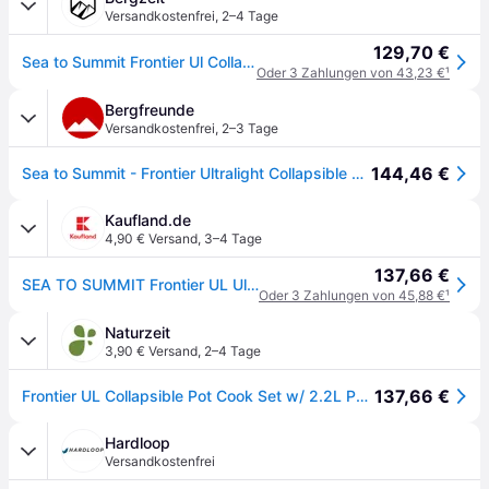
Versandkostenfrei
,
2–4 Tage
129,70 €
Sea to Summit Frontier Ul Collapsible Pot Cook 2P Set
Oder 3 Zahlungen von 43,23 €
¹
Bergfreunde
Versandkostenfrei
,
2–3 Tage
144,46 €
Sea to Summit - Frontier Ultralight Collapsible Pot Cook Set - Topf Gr 2 Person - 5 Pieces
Kaufland.de
4,90 € Versand
,
3–4 Tage
137,66 €
SEA TO SUMMIT Frontier UL Ultraleichtes Falt-Kochgeschirr-Set für 2 Personen/5-teilig
Oder 3 Zahlungen von 45,88 €
¹
Naturzeit
3,90 € Versand
,
2–4 Tage
137,66 €
Frontier UL Collapsible Pot Cook Set w/ 2.2L Pot- [2P] [5 Piece] 2 Personen
Hardloop
Versandkostenfrei