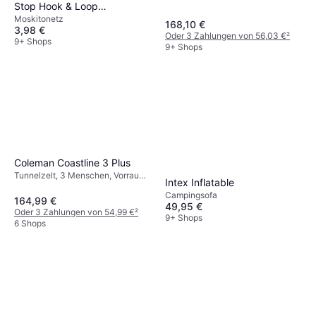
Stop Hook & Loop
Moskitonetz
Standard for Windows
168,10 €
3,98 €
100cm x 100cm
Oder 3 Zahlungen von 56,03 €
²
9+ Shops
9+ Shops
Coleman Coastline 3 Plus
Tunnelzelt, 3 Menschen, Vorraum,
Intex Inflatable
Winddicht, Belüftung, Getrennter
Campingsofa
Schlafbereich
164,99 €
49,95 €
Oder 3 Zahlungen von 54,99 €
²
9+ Shops
6 Shops