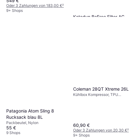
549 €
Oder 3 Zahlungen von 183,00 €
²
9+ Shops
Katadyn BeFree Filter AC
1.0L Schieferblau
Wasserreiniger
45,90 €
9+ Shops
Coleman 28QT Xtreme 26L
Kühlbox Kompressor, TPU
(Thermoplastisches Polyurethan)
Patagonia Atom Sling 8
Rucksack blau 8L
Packbeutel, Nylon
60,90 €
55 €
Oder 3 Zahlungen von 20,30 €
²
9 Shops
9+ Shops