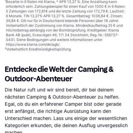
¹
Bezahle in 6 Raten mit Klarna, * APR 13,27 %. Eine Anzahlung kann
erforderlich sein. Zahlungsbeispiel für einen Kauf von 1000 € in 6 Raten:
5 Zahlungen von 172,81€ und die letzte Zahlung von 172,79 €. Laufzeit:
6 Monate. TIN 13,27% APR 13,27 %. Gesamtbetrag: 1036,84 €. Zinsen:
36,84 €. Gilt nur für in Deutschland lebende Personen über 18 Jahre.
Vorbehaltlich der Zustimmung von Klarna. Mindestkaufbetrag 25 € und
Höchstbetrag abhängig von der Bonitätsprüfung. Kreditgeber: Klarna
Bank AB (publ), Sveavägen 46, 111 34 Stockholm, Reg. Nr.: 556737-
0431. Siehe Bedingungen und weitere Informationen unter
https://www.klarna.com/de/agb/
.
²
Vorbehaltlich Kreditwürdigkeitsprüfung.
Entdecke die Welt der Camping &
Outdoor-Abenteuer
Die Natur ruft und wir sind bereit, dir bei deinem
nächsten Camping & Outdoor-Abenteuer zu helfen.
Egal, ob du ein erfahrener Camper bist oder gerade
erst anfängst, die richtige Ausrüstung kann den
Unterschied machen. Lass uns einige der wesentlichen
Kategorien erkunden, die deinen Ausflug unvergesslich
machen.