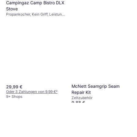
Campingaz Camp Bistro DLX
9+ Shops
Stove
Propankocher, Kein Griff, Leistung
2200W
McNett Seamgrip Seam
29,99 €
Oder 3 Zahlungen von 9,99 €
²
Repair Kit
9+ Shops
Zeltzubehör
9,88 €
9+ Shops