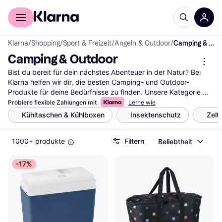
Für Shopper
Für Händler
Klarna
/
Shopping
/
Sport & Freizeit
/
Angeln & Outdoor
/
Camping & Outdoor
Camping & Outdoor
Bist du bereit für dein nächstes Abenteuer in der Natur? Bei 
Klarna helfen wir dir, die besten Camping- und Outdoor-
Produkte für deine Bedürfnisse zu finden. Unsere Kategorie 
bietet eine große Auswahl, die du mit unseren praktischen 
Probiere flexible Zahlungen mit
Lerne wie
Filtern durchsuchen kannst. Egal, ob du nach Zelten, 
Kühltaschen & Kühlboxen
Insektenschutz
Zelt
Schlafsäcken oder Rucksäcken suchst, unsere Filter leiten dich 
schnell zur richtigen Ausrüstung. Du kannst nach Marke, Preis 
1000+ produkte
Filtern
Beliebtheit
oder Nutzerbewertungen filtern, um deine Suche zu verfeinern. 
So findest du genau das, was zu dir passt. Lies die 
Bewertungen anderer Nutzer, um mehr über deren Erfahrungen 
-17%
zu erfahren und die richtige Entscheidung zu treffen. Beginne 
hier deine Suche nach der idealen Camping- und Outdoor-
Ausrüstung und finde alles, was du für dein nächstes 
Abenteuer brauchst.
Mehr über camping & outdoor »