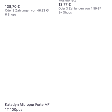
Moskitonetz
13,77 €
138,70 €
Oder 3 Zahlungen von 4,59 €
²
Oder 3 Zahlungen von 46,23 €
²
9+ Shops
6 Shops
Katadyn Micropur Forte MF
1T 100pcs