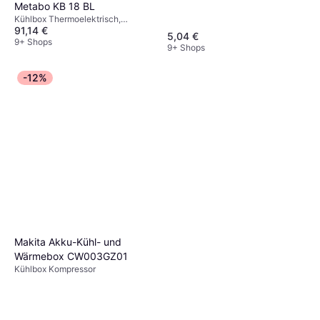
Metabo KB 18 BL
Kühlbox Thermoelektrisch,
91,14 €
Kunststoff
5,04 €
9+ Shops
9+ Shops
-12%
Makita Akku-Kühl- und
Wärmebox CW003GZ01
Kühlbox Kompressor