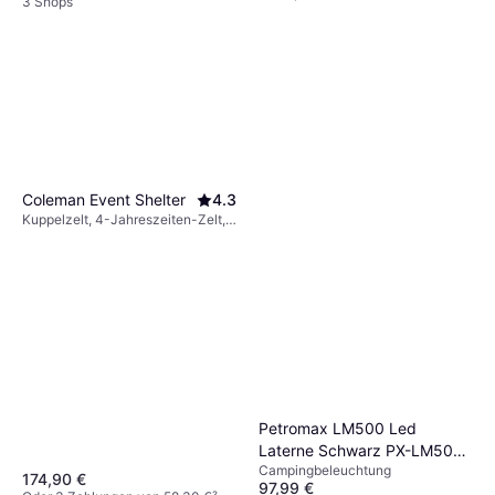
3 Shops
Coleman Event Shelter
4.3
Kuppelzelt, 4-Jahreszeiten-Zelt,
Belüftung
Petromax LM500 Led
Laterne Schwarz PX-LM500-
Campingbeleuchtung
Black
174,90 €
97,99 €