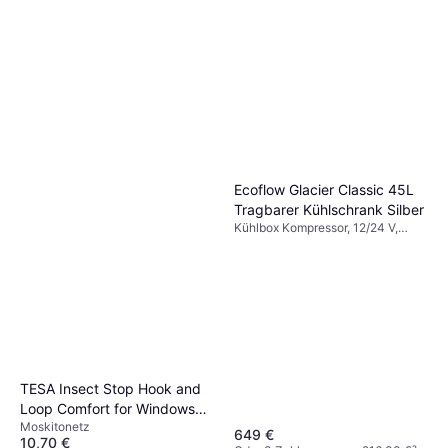
Ecoflow Glacier Classic 45L
Tragbarer Kühlschrank Silber
Kühlbox Kompressor, 12/24 V,
Integrierter USB-Anschluss,
Leistung 55W
TESA Insect Stop Hook and
Loop Comfort for Windows
Moskitonetz
130x130cm
649 €
10,70 €