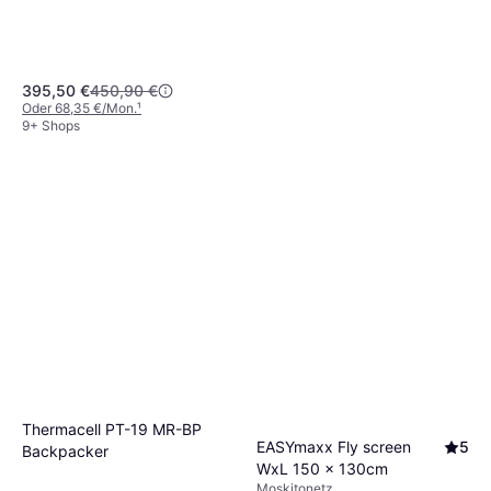
395,50 €
450,90 €
Oder 68,35 €/Mon.
¹
9+ Shops
Autan Insektenschutz Spray
Thermacell PT-19 MR-BP
EASYmaxx Fly screen
5
100 ml
Backpacker
WxL 150 x 130cm
Insektenmittel
5,56 €
55,60 €/L
Moskitonetz