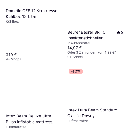
Dometic CFF 12 Kompressor
Kühlbox 13 Liter
Kühlbox
Beurer Beurer BR 10
5
Insektenstichheiler
Insektenmittel
14,97 €
Oder 3 Zahlungen von 4,99 €
²
319 €
9+ Shops
9+ Shops
-12%
Intex Dura Beam Standard
Classic Downy
Intex Beam Deluxe Ultra
Luftmatratze
203x152x25cm
Plush Inflatable mattress
Luftmatratze
236x152x46cm