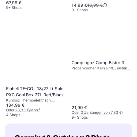
67,99 €
14,99 €
16,99 €
9+ Shops
9+ Shops
Campingaz Camp Bistro 3
Propankocher, Kein Griff, Leistung
2200W, Stahl
Einhell TE-COL 18/27 Li-Solo
PXC Cool Box 27L Red/Black
Kühlbox Thermoelektrisch,
134,99 €
12/230 V, Gefrierfach, Kunststoff
21,99 €
Oder 23,33 €/Mon.
¹
Oder 3 Zahlungen von 7,33 €
²
4 Shops
9+ Shops