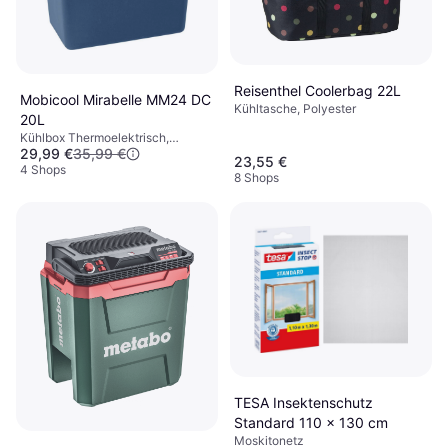
Reisenthel Coolerbag 22L
Mobicool Mirabelle MM24 DC
Kühltasche, Polyester
20L
Kühlbox Thermoelektrisch,
29,99 €
35,99 €
Kunststoff
23,55 €
4 Shops
8 Shops
TESA Insektenschutz
Standard 110 x 130 cm
Moskitonetz