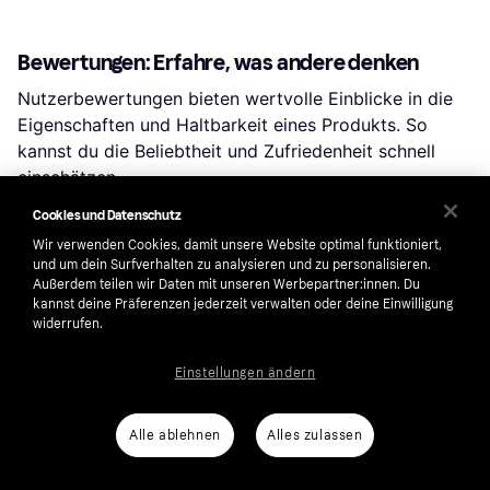
Bewertungen: Erfahre, was andere denken
Nutzerbewertungen bieten wertvolle Einblicke in die
Eigenschaften und Haltbarkeit eines Produkts. So
kannst du die Beliebtheit und Zufriedenheit schnell
einschätzen.
Cookies und Datenschutz
Preisentwicklung: Prüfe dein Schnäppchen
Wir verwenden Cookies, damit unsere Website optimal funktioniert,
und um dein Surfverhalten zu analysieren und zu personalisieren.
Um sicherzustellen, dass dein Kauf ein guter Deal ist,
Außerdem teilen wir Daten mit unseren Werbepartner:innen. Du
kannst deine Präferenzen jederzeit verwalten oder deine Einwilligung
prüfe die Preisentwicklung des Produkts. Verfolge den
widerrufen.
Verlauf über den letzten Monat oder einen längeren
Zeitraum. Klicke auf „Shop wählen“, um den Verlauf für
Einstellungen ändern
eine bestimmte Filiale zu sehen.
Alle ablehnen
Alles zulassen
Beliebte Suchen in Camping & 