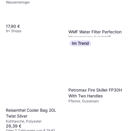
Wasserreiniger
17,90 €
9+ Shops
WMF Water Filter Perfection
Wasserreiniger, Kunststoff
13,94 €
Im Trend
9+ Shops
Petromax Fire Skillet FP30H
With Two Handles
Pfanne, Gusseisen
Reisenthel Cooler Bag 20L
Twist Silver
Kühltasche, Polyester
26,39 €
Oder 3 Zahlungen von 8,79 €
²