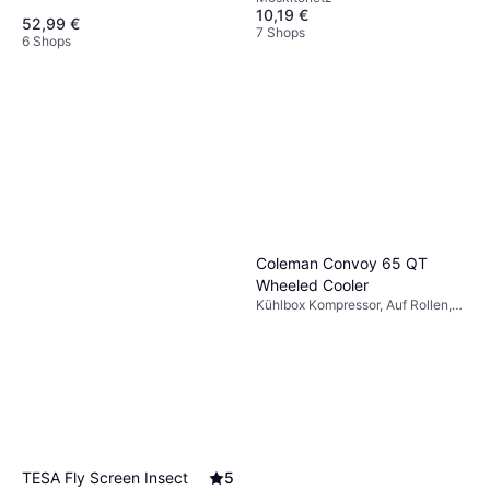
10,19 €
9+ Shops
52,99 €
7 Shops
6 Shops
Coleman Convoy 65 QT
Wheeled Cooler
Kühlbox Kompressor, Auf Rollen,
Stahl, TPU (Thermoplastisches
Polyurethan)
TESA Fly Screen Insect
5